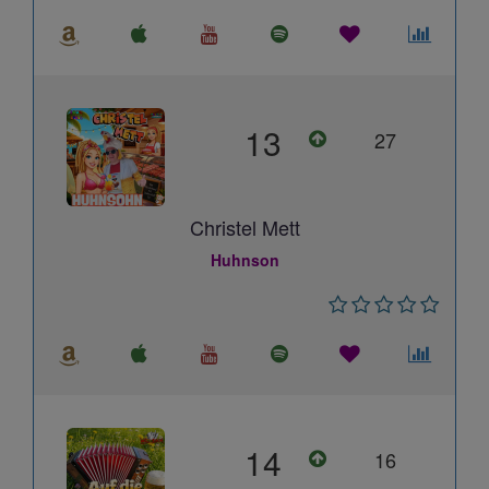
13
27
Christel Mett
Huhnson
14
16