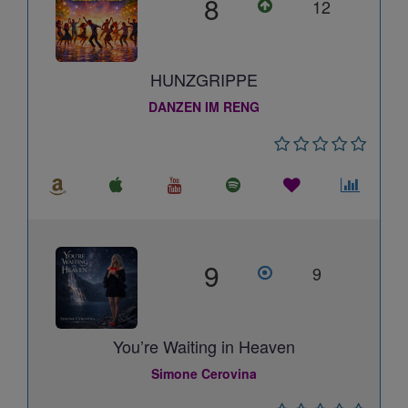
8
12
HUNZGRIPPE
DANZEN IM RENG
9
9
You’re Waiting in Heaven
Simone Cerovina