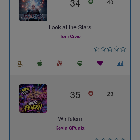
34
40
Look at the Stars
Tom Civic
35
29
Wir feiern
Kevin GPunkt