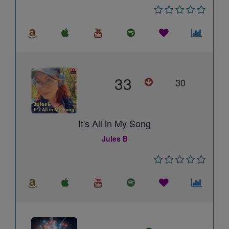
33
30
It's All in My Song
Jules B