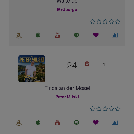
Wake up
MrGeorge
24
1
Finca an der Mosel
Peter Milski