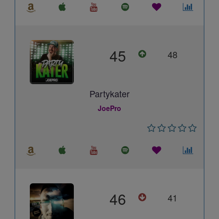
45
48
Partykater
JoePro
46
41