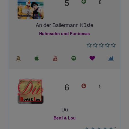
5
8
An der Ballermann Küste
Huhnsohn und Funtomas
6
5
Du
Berti & Lou
*