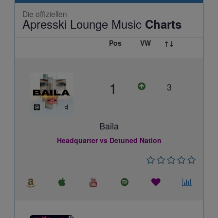
Die offiziellen
Apresski Lounge Music
Charts
Pos
VW
↑↓
1
3
Baila
Headquarter vs Detuned Nation