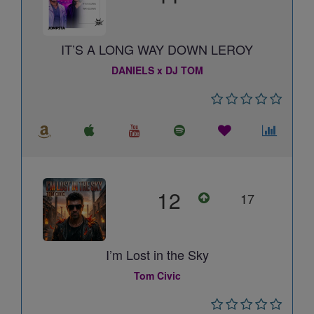
IT’S A LONG WAY DOWN LEROY
DANIELS x DJ TOM
12
17
I’m Lost in the Sky
Tom Civic