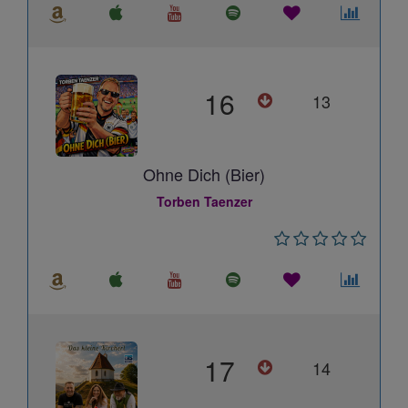
16
13
Ohne Dich (Bier)
Torben Taenzer
17
14