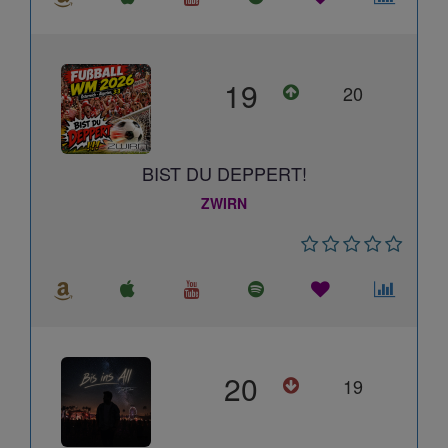
19
20
BIST DU DEPPERT!
ZWIRN
20
19