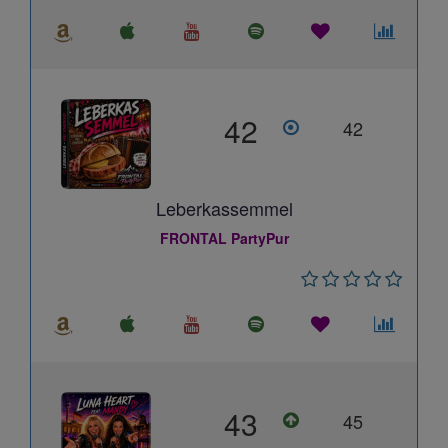
42
42
Leberkassemmel
FRONTAL PartyPur
43
45