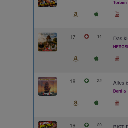
Torben
17
14
Das kl
HERGS
18
22
Alles 
Berti &
19
20
BIST 