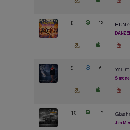
8
12
HUNZ
DANZE
9
9
You’re
Simone
10
15
Glash
Jim Me