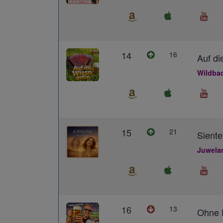
14
16
Auf di
Wildba
15
21
Siente
Juwela
16
13
Ohne D