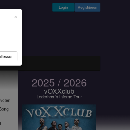
Login
Registrieren
×
liessen
und Musiker
2025 / 2026
vOXXclub
Lederhos´n Inferno Tour
 voten.
 Song
l