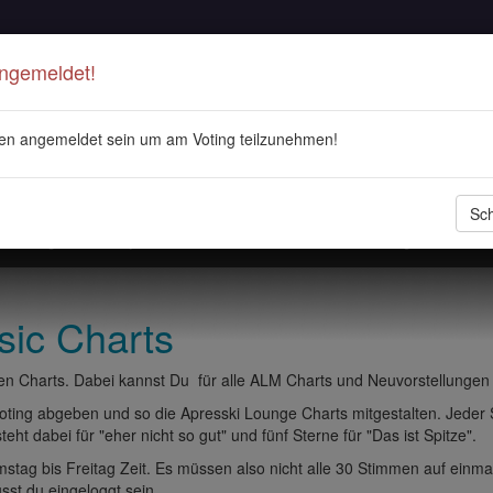
Angemeldet!
en angemeldet sein um am Voting teilzunehmen!
Sch
stellungen
Playlisten
ALM Radio
Veranstaltungen
DJ 
sic Charts
n Charts. Dabei kannst Du für alle ALM Charts und Neuvorstellungen
ting abgeben und so die Apresski Lounge Charts mitgestalten. Jeder
eht dabei für "eher nicht so gut" und fünf Sterne für "Das ist Spitze".
tag bis Freitag Zeit. Es müssen also nicht alle 30 Stimmen auf einma
t du eingeloggt sein.