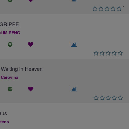
*
GRIPPE
N IM RENG
 Waiting in Heaven
 Cerovina
aus
rtens