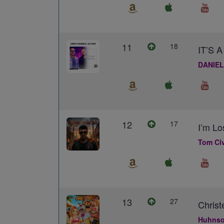
11
18
IT’S
DANIEL
12
17
I’m Lo
Tom Civ
13
27
Christ
Huhns