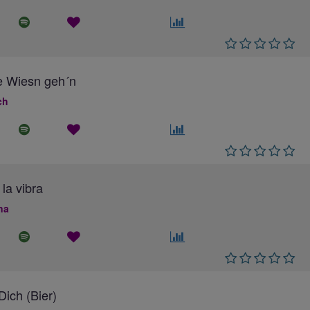
e Wiesn geh´n
ch
 la vibra
na
ich (Bier)