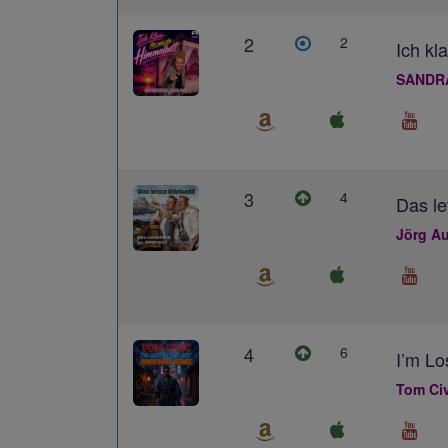
2
2
Ich kl
SANDR
3
4
Das le
Jörg Au
4
6
I’m L
Tom Civ