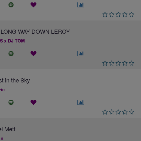
 A LONG WAY DOWN LEROY
S x DJ TOM
st in the Sky
ic
el Mett
on