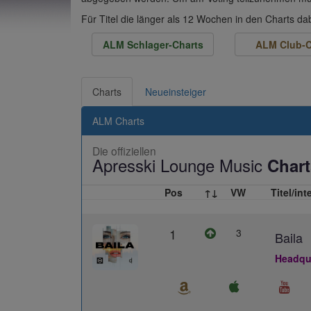
Für Titel die länger als 12 Wochen in den Charts d
ALM Schlager-Charts
ALM Club-C
Charts
Neueinsteiger
ALM Charts
Die offiziellen
Apresski Lounge Music
Chart
Pos
↑↓
VW
Titel/int
1
3
Baila
Headqua