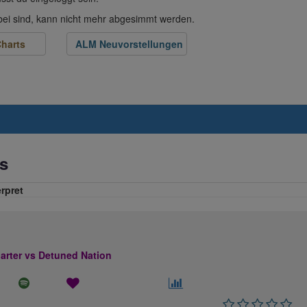
abei sind, kann nicht mehr abgesimmt werden.
harts
ALM Neuvorstellungen
s
erpret
rter vs Detuned Nation