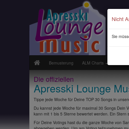
Nicht 
Sie müss
Bemusterung
ALM Charts
Neuvor
Die offiziellen
Apresski Lounge Mu
Tippe jede Woche für Deine TOP 30 Songs in unsere
Du kannst jede Woche für maximal 30 Songs Dein Vo
kann mit 1 bis 5 Sterne bewertet werden. Ein Stern st
Für Deine Votings hast du die ganze Woche von Sams
abgegeben werden. Um am Voting teilzunehmen muss