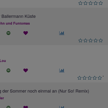
 Ballermann Küste
hn und Funtomas
 Lou
*
g der Sommer noch einmal an (Nur So! Remix)
ler