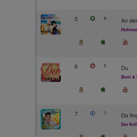
5
8
An der
Huhnso
6
5
Du
Berti &
7
7
Da fin
Der Kof