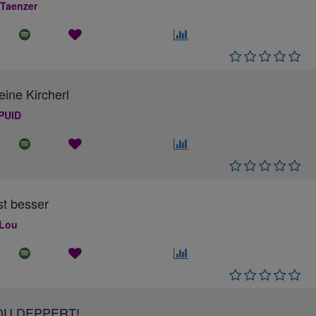
 Taenzer
eine Kircherl
PUID
ist besser
 Lou
DU DEPPERT!