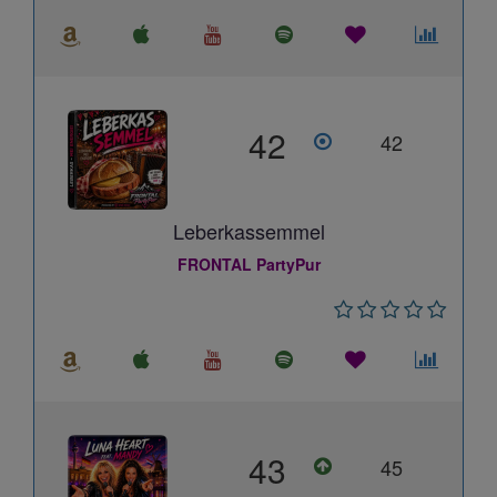
42
42
Leberkassemmel
FRONTAL PartyPur
43
45