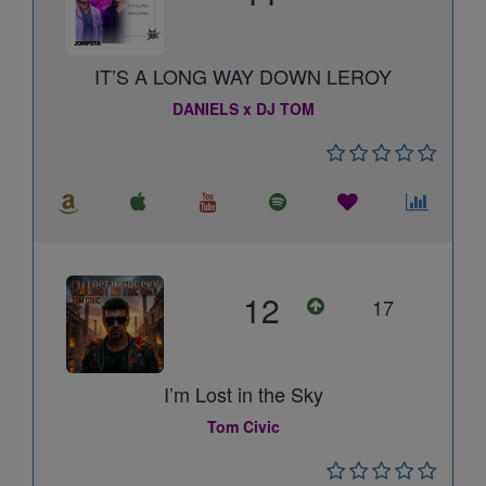
IT’S A LONG WAY DOWN LEROY
DANIELS x DJ TOM
12
17
I’m Lost in the Sky
Tom Civic