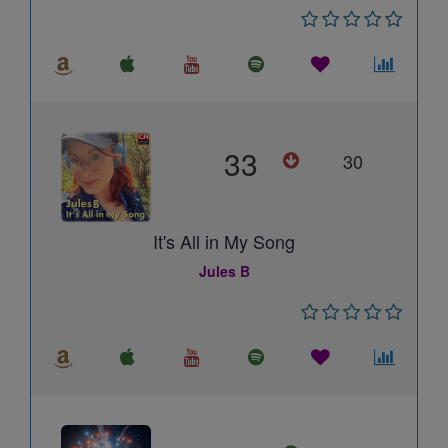
33
30
It's All in My Song
Jules B