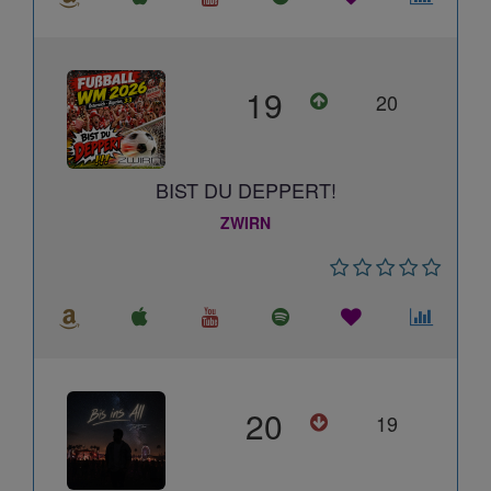
19
20
BIST DU DEPPERT!
ZWIRN
20
19