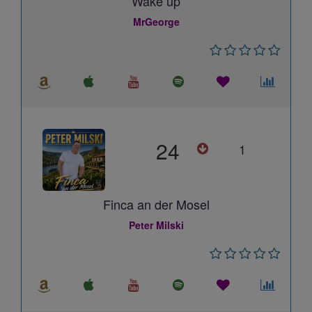
Wake up
MrGeorge
24
1
Finca an der Mosel
Peter Milski