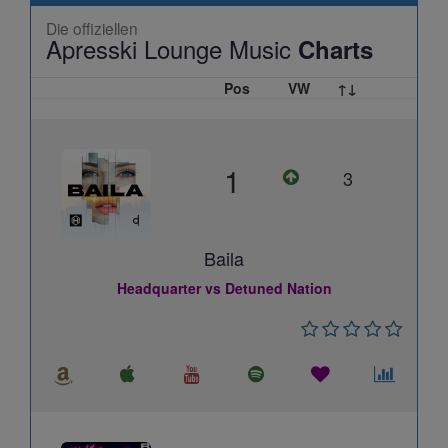
Die offiziellen
Apresski Lounge Music
Charts
Pos
VW
↑↓
1
3
Baila
Headquarter vs Detuned Nation