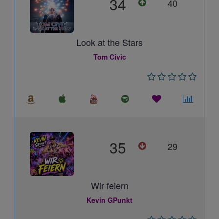
34
40
Look at the Stars
Tom Civic
35
29
Wir feiern
Kevin GPunkt