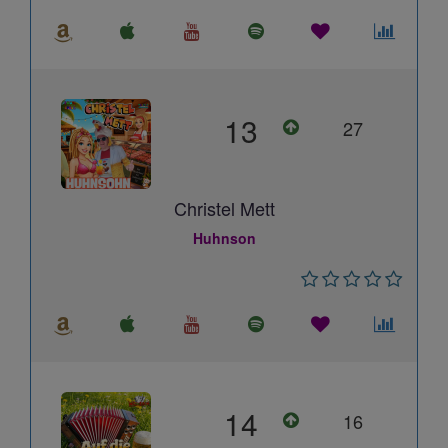
13
27
Christel Mett
Huhnson
14
16