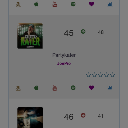
45
48
Partykater
JoePro
46
41