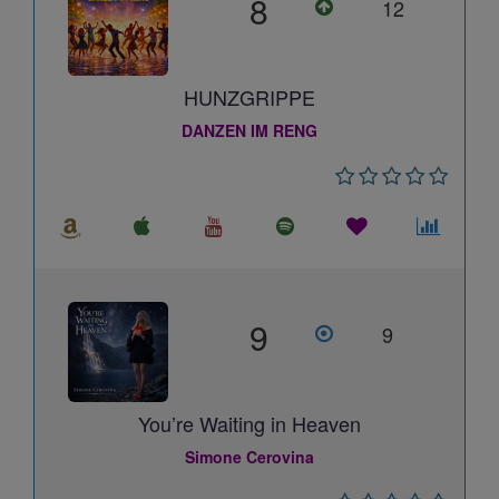
8
12
HUNZGRIPPE
DANZEN IM RENG
9
9
You’re Waiting in Heaven
Simone Cerovina