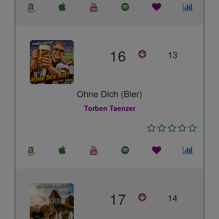
16
13
Ohne Dich (Bier)
Torben Taenzer
17
14