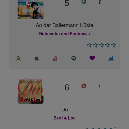
5
8
An der Ballermann Küste
Huhnsohn und Funtomas
6
5
Du
Berti & Lou
*