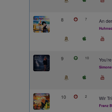
8
7
An der
Huhnso
9
10
You’re
Simone
10
2
Wir Tr
Franz B