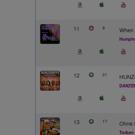
11
8
When 
Humphr
12
21
HUNZ
DANZE
13
17
Ohne D
Torben