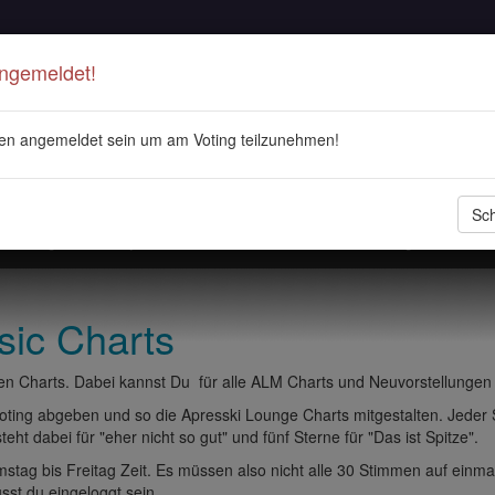
Angemeldet!
en angemeldet sein um am Voting teilzunehmen!
Sch
stellungen
Playlisten
ALM Radio
Veranstaltungen
DJ 
sic Charts
n Charts. Dabei kannst Du für alle ALM Charts und Neuvorstellungen
ting abgeben und so die Apresski Lounge Charts mitgestalten. Jeder
eht dabei für "eher nicht so gut" und fünf Sterne für "Das ist Spitze".
tag bis Freitag Zeit. Es müssen also nicht alle 30 Stimmen auf einma
t du eingeloggt sein.