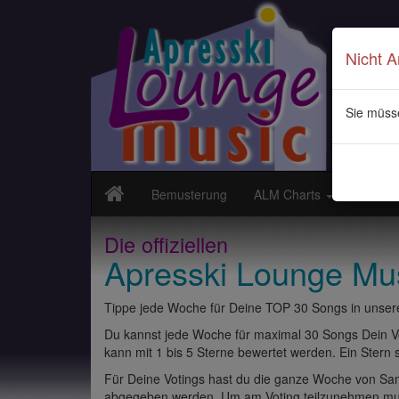
Nicht 
Sie müss
Bemusterung
ALM Charts
Neuvor
Die offiziellen
Apresski Lounge Mu
Tippe jede Woche für Deine TOP 30 Songs in unsere
Du kannst jede Woche für maximal 30 Songs Dein Vo
kann mit 1 bis 5 Sterne bewertet werden. Ein Stern st
Für Deine Votings hast du die ganze Woche von Sams
abgegeben werden. Um am Voting teilzunehmen muss