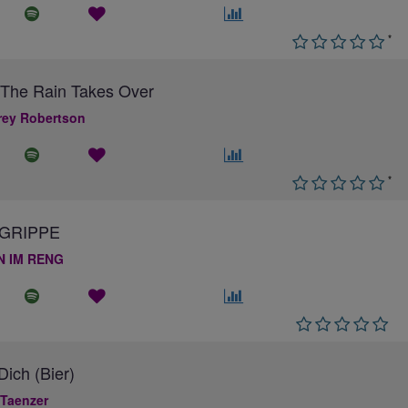
*
The Rain Takes Over
ey Robertson
*
GRIPPE
N IM RENG
ich (Bier)
 Taenzer