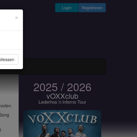
Login
Registrieren
×
liessen
und Musiker
2025 / 2026
vOXXclub
Lederhos´n Inferno Tour
 voten.
 Song
l