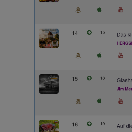
14
15
Das kl
HERGS
15
18
Glash
Jim Me
16
19
Auf di