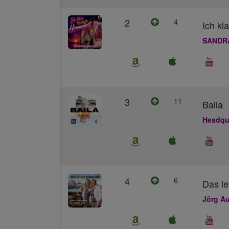
2
4
Ich kl
SANDR
3
11
Baila
Headqua
4
6
Das le
Jörg Au