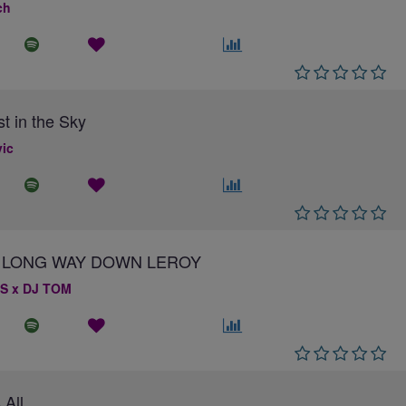
ch
st in the Sky
ic
 A LONG WAY DOWN LEROY
S x DJ TOM
 All