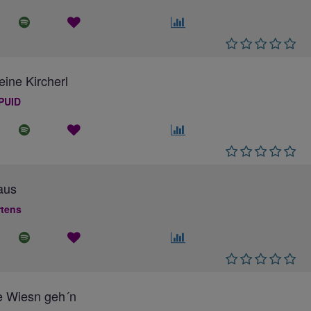
eine Kircherl
PUID
aus
rtens
e Wiesn geh´n