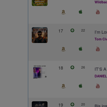
Wildba
17
22
I’m Lo
Tom Civ
18
26
IT’S
DANIEL
19
20
Bis ins