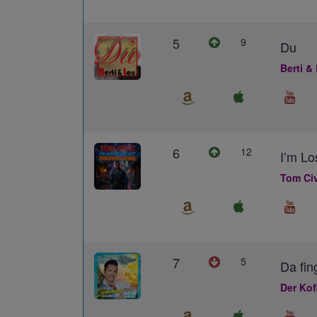
5
9
Du
Berti &
6
12
I’m L
Tom Civ
7
5
Da fin
Der Kof