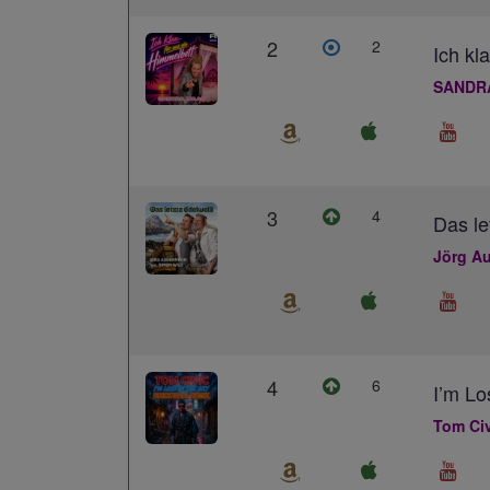
2
2
Ich kl
SANDR
3
4
Das le
Jörg Au
4
6
I’m L
Tom Civ