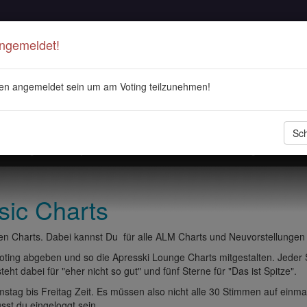
Angemeldet!
en angemeldet sein um am Voting teilzunehmen!
Sch
stellungen
Playlisten
ALM Radio
Veranstaltungen
DJ 
sic Charts
n Charts. Dabei kannst Du für alle ALM Charts und Neuvorstellungen
ting abgeben und so die Apresski Lounge Charts mitgestalten. Jeder
eht dabei für "eher nicht so gut" und fünf Sterne für "Das ist Spitze".
tag bis Freitag Zeit. Es müssen also nicht alle 30 Stimmen auf einma
t du eingeloggt sein.