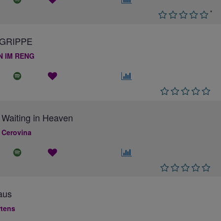
*
GRIPPE
N IM RENG
 Waiting in Heaven
 Cerovina
aus
rtens