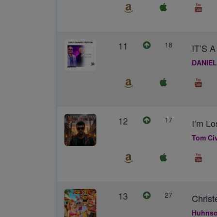
11
18
IT’S
DANIEL
12
17
I’m Lo
Tom Civ
13
27
Christ
Huhns