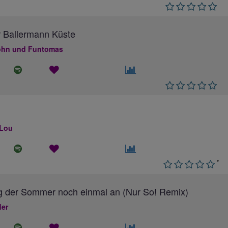
 Ballermann Küste
hn und Funtomas
 Lou
*
g der Sommer noch einmal an (Nur So! Remix)
ler