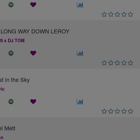
 A LONG WAY DOWN LEROY
S x DJ TOM
st in the Sky
ic
el Mett
on