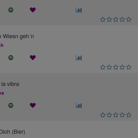
e Wiesn geh´n
ch
 la vibra
na
ich (Bier)