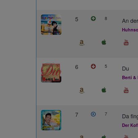
5
8
An der
Huhnso
6
5
Du
Berti &
7
7
Da fin
Der Kof