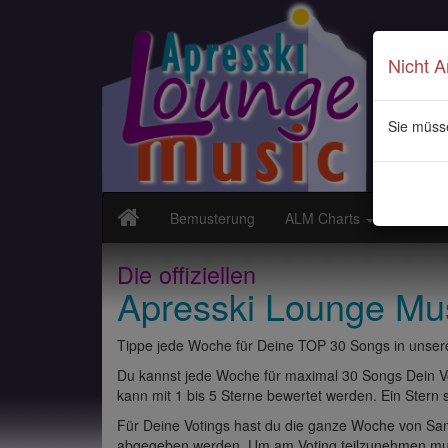
Nicht 
Sie müss
Bemusterung
ALM Charts
Neuvor
Die offiziellen
Apresski Lounge Mu
Tippe jede Woche für Deine TOP 30 Songs in unsere
Du kannst jede Woche für maximal 30 Songs Dein Vo
kann mit 1 bis 5 Sterne bewertet werden. Ein Stern st
Für Deine Votings hast du die ganze Woche von Sams
abgegeben werden. Um am Voting teilzunehmen muss