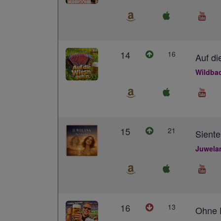
14
16
Auf di
Wildba
15
21
Siente
Juwela
16
13
Ohne D