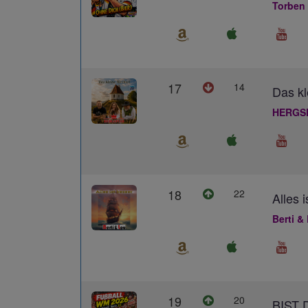
Torben
17
14
Das kl
HERGS
18
22
Alles 
Berti &
19
20
BIST 