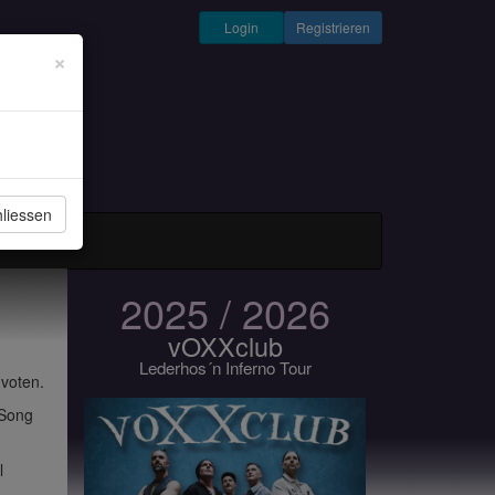
Login
Registrieren
×
liessen
und Musiker
2025 / 2026
vOXXclub
Lederhos´n Inferno Tour
 voten.
 Song
l