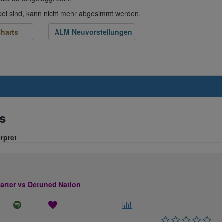
abei sind, kann nicht mehr abgesimmt werden.
harts
ALM Neuvorstellungen
s
erpret
rter vs Detuned Nation