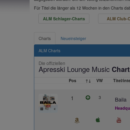
Für Titel die länger als 12 Wochen in den Charts d
ALM Schlager-Charts
ALM Club-C
Charts
Neueinsteiger
ALM Charts
Die offiziellen
Apresski Lounge Music
Chart
Pos
↑↓
VW
Titel/int
1
3
Baila
Headqua