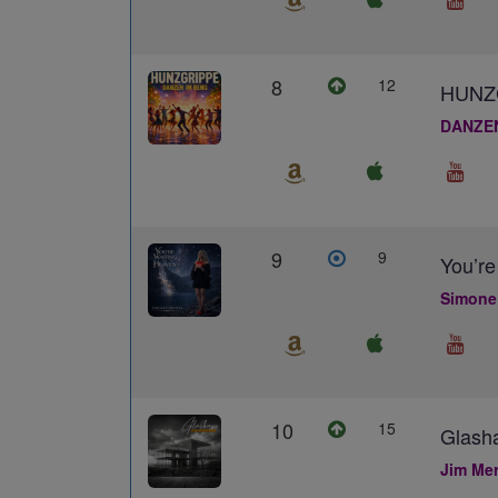
8
12
HUNZ
DANZE
9
9
You’re
Simone
10
15
Glash
Jim Me