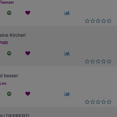
 Taenzer
eine Kircherl
PUID
ist besser
 Lou
DU DEPPERT!