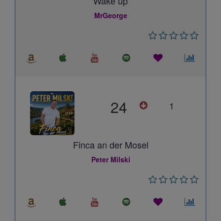
Wake up
MrGeorge
24
1
Finca an der Mosel
Peter Milski