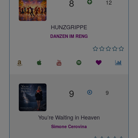
8
12
HUNZGRIPPE
DANZEN IM RENG
9
9
You’re Waiting in Heaven
Simone Cerovina