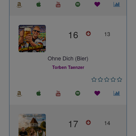
16
13
Ohne Dich (Bier)
Torben Taenzer
17
14