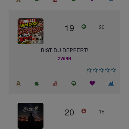
19
20
BIST DU DEPPERT!
ZWIRN
20
19