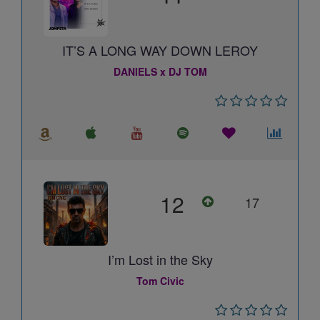
IT’S A LONG WAY DOWN LEROY
DANIELS x DJ TOM
12
17
I’m Lost in the Sky
Tom Civic