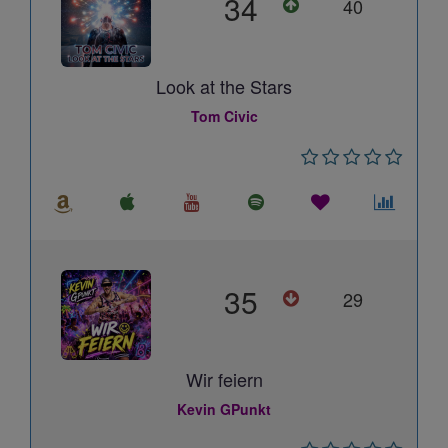
34
40
Look at the Stars
Tom Civic
35
29
Wir feiern
Kevin GPunkt