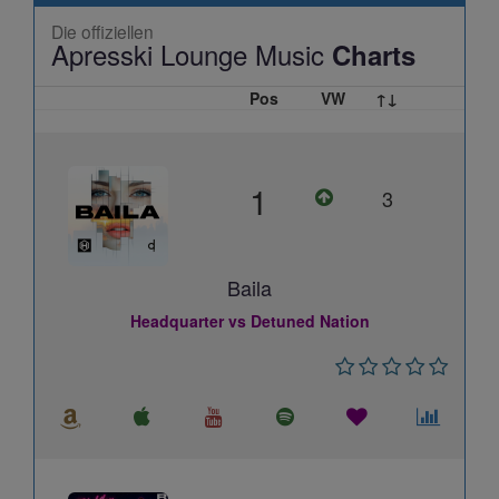
Die offiziellen
Apresski Lounge Music
Charts
Pos
VW
↑↓
1
3
Baila
Headquarter vs Detuned Nation