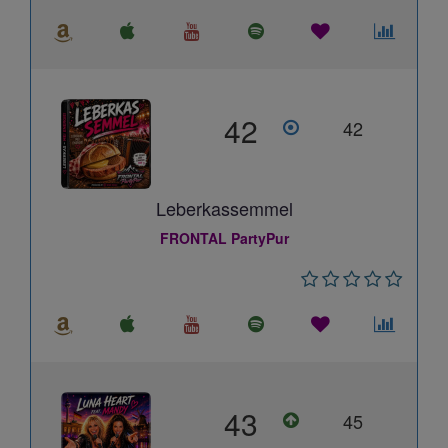
42
42
Leberkassemmel
FRONTAL PartyPur
43
45