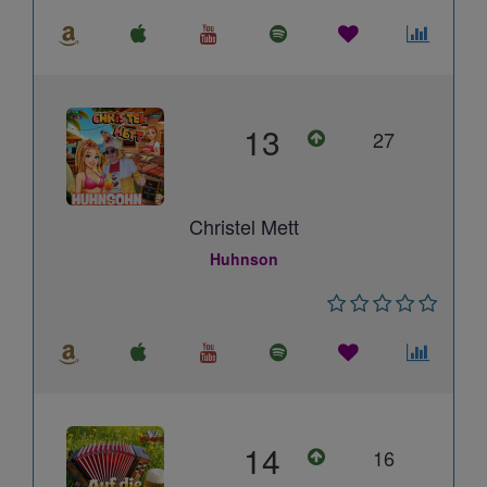
13
27
Christel Mett
Huhnson
14
16