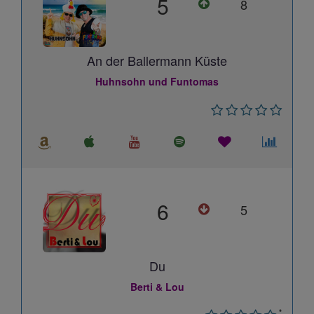
5
8
An der Ballermann Küste
Huhnsohn und Funtomas
6
5
Du
Berti & Lou
*