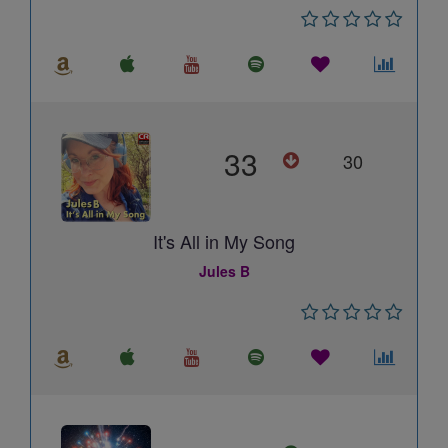
33
30
It's All in My Song
Jules B