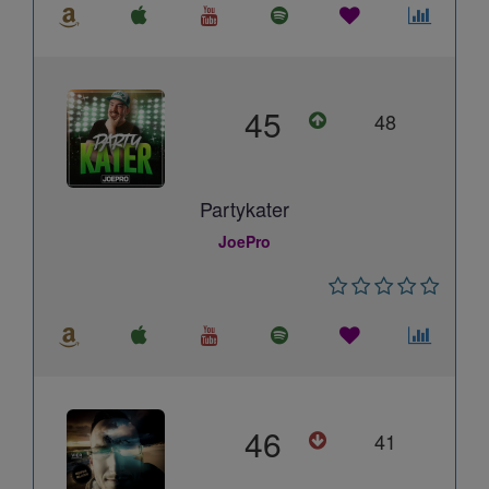
45
48
Partykater
JoePro
46
41