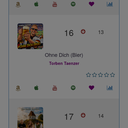
16
13
Ohne Dich (Bier)
Torben Taenzer
17
14