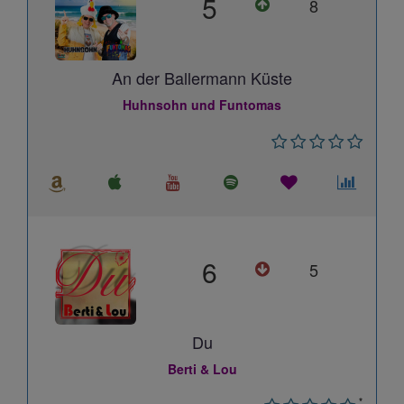
5
8
An der Ballermann Küste
Huhnsohn und Funtomas
6
5
Du
Berti & Lou
*