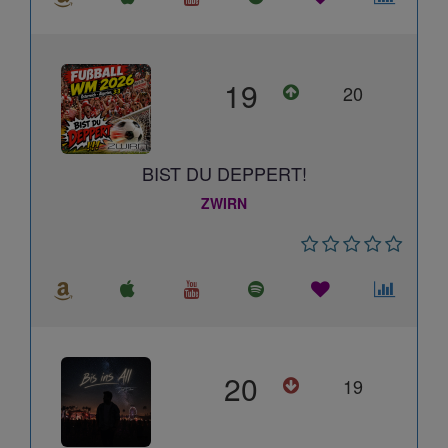
19
20
BIST DU DEPPERT!
ZWIRN
20
19