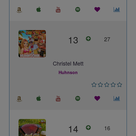
13
27
Christel Mett
Huhnson
14
16