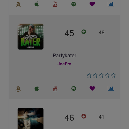
45
48
Partykater
JoePro
46
41