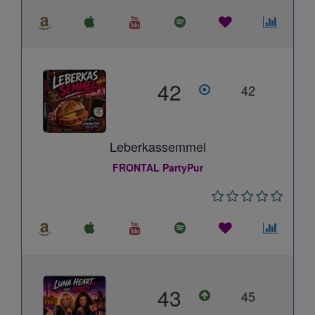
42
42
Leberkassemmel
FRONTAL PartyPur
43
45