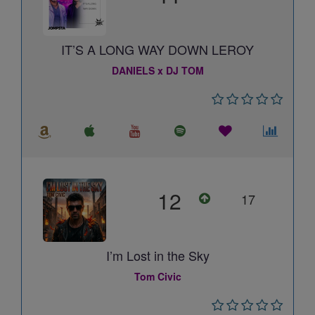
IT’S A LONG WAY DOWN LEROY
DANIELS x DJ TOM
12
17
I’m Lost in the Sky
Tom Civic