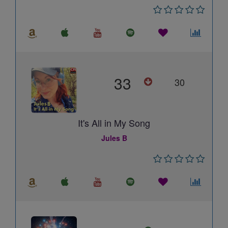
33
30
It's All in My Song
Jules B