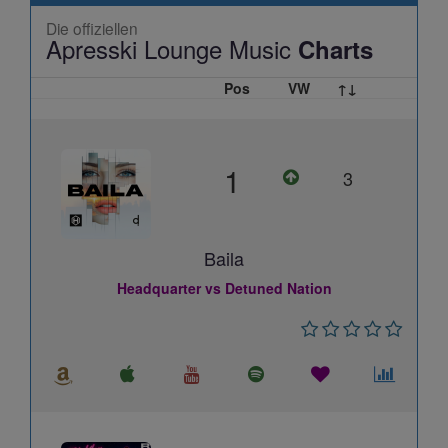
Die offiziellen
Apresski Lounge Music
Charts
Pos
VW
↑↓
1
3
Baila
Headquarter vs Detuned Nation