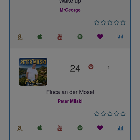
Wake up
MrGeorge
24
1
Finca an der Mosel
Peter Milski