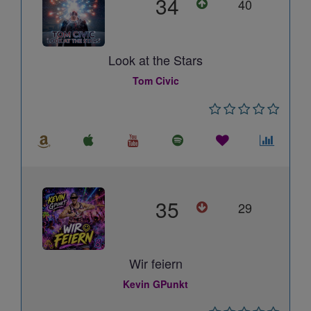
34
40
Look at the Stars
Tom Civic
35
29
Wir feiern
Kevin GPunkt