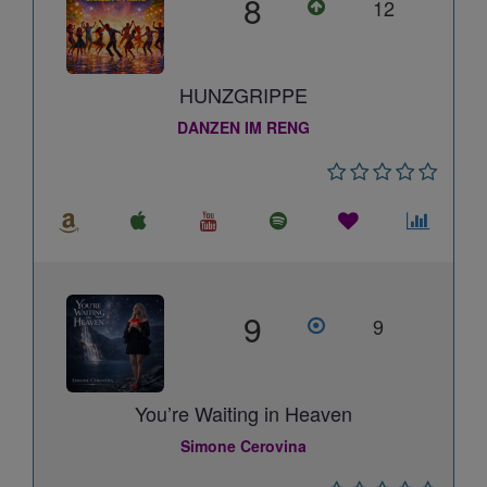
8
12
HUNZGRIPPE
DANZEN IM RENG
9
9
You’re Waiting in Heaven
Simone Cerovina