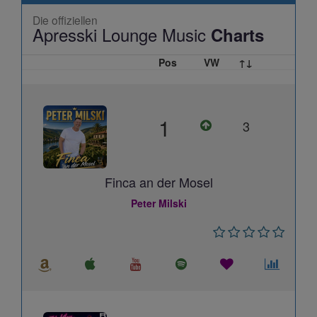
Die offiziellen
Apresski Lounge Music
Charts
Pos
VW
↑↓
1
3
Finca an der Mosel
Peter Milski