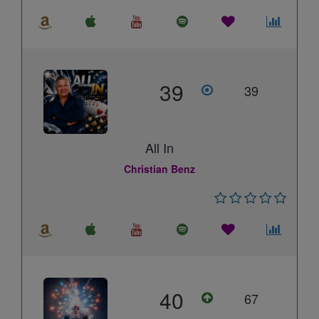
39
39
All In
Christian Benz
40
67