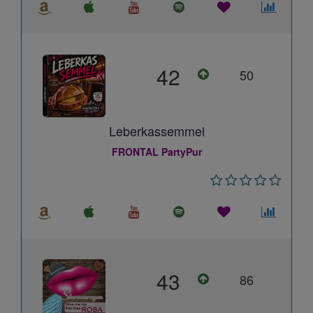
42
50
Leberkassemmel
FRONTAL PartyPur
43
86