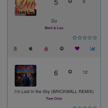
5
9
Du
Berti & Lou
6
12
I’m Lost in the Sky (BRICKWALL REMIX)
Tom Civic