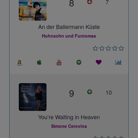
8
7
An der Ballermann Küste
Huhnsohn und Funtomas
9
10
You’re Waiting in Heaven
Simone Cerovina