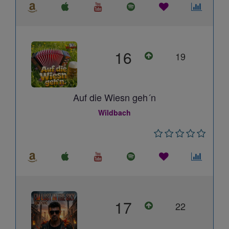
16
19
Auf die Wiesn geh´n
Wildbach
17
22