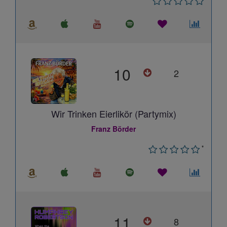
10
2
Wir Trinken Eierlikör (Partymix)
Franz Börder
*
11
8