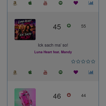
45
55
Ick sach ma' so!
Luna Heart feat. Mandy
46
44