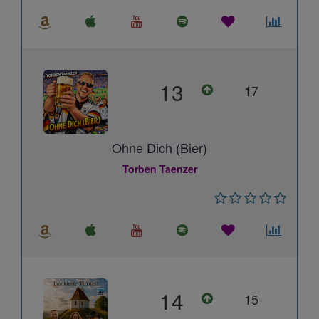
13
17
Ohne Dich (Bier)
Torben Taenzer
14
15