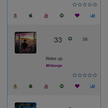
33
58
Wake up
MrGeorge