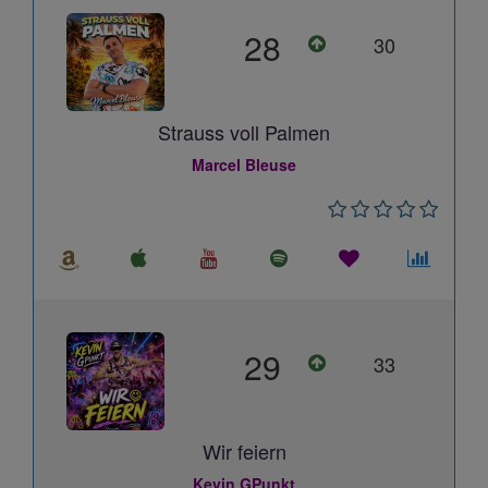
28
30
Strauss voll Palmen
Marcel Bleuse
29
33
Wir feiern
Kevin GPunkt