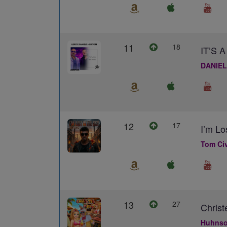
11
18
IT’S
DANIEL
12
17
I’m Lo
Tom Civ
13
27
Christ
Huhns