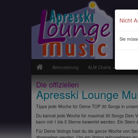
Nicht 
Sie müss
Bemusterung
ALM Charts
Neuvor
Die offiziellen
Apresski Lounge Mu
Tippe jede Woche für Deine TOP 30 Songs in unsere
Du kannst jede Woche für maximal 30 Songs Dein Vo
kann mit 1 bis 5 Sterne bewertet werden. Ein Stern st
Für Deine Votings hast du die ganze Woche von Sams
abgegeben werden. Um am Voting teilzunehmen muss