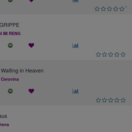
*
GRIPPE
N IM RENG
 Waiting in Heaven
 Cerovina
aus
rtens