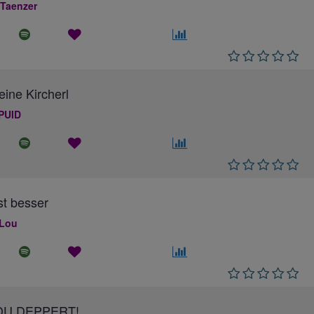
 Taenzer
eine Kircherl
PUID
ist besser
 Lou
DU DEPPERT!