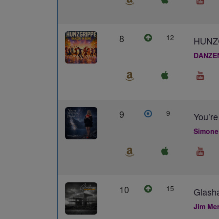
8
12
HUNZ
DANZE
9
9
You’re
Simone
10
15
Glash
Jim Me