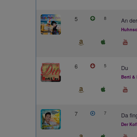
5
8
An der
Huhnso
6
5
Du
Berti &
7
7
Da fin
Der Kof