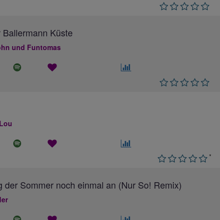
 Ballermann Küste
hn und Funtomas
 Lou
*
g der Sommer noch einmal an (Nur So! Remix)
ler