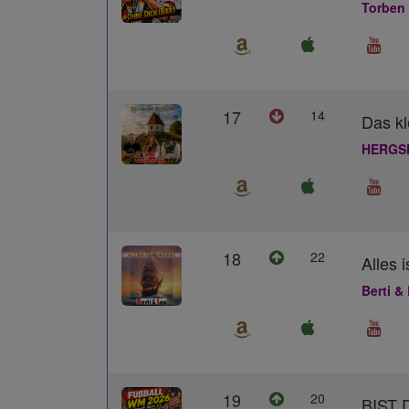
Torben
17
14
Das kl
HERGS
18
22
Alles 
Berti &
19
20
BIST 