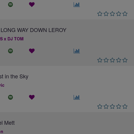
 A LONG WAY DOWN LEROY
S x DJ TOM
st in the Sky
ic
el Mett
on