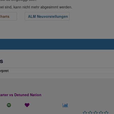
abei sind, kann nicht mehr abgesimmt werden.
harts
ALM Neuvorstellungen
s
erpret
rter vs Detuned Nation