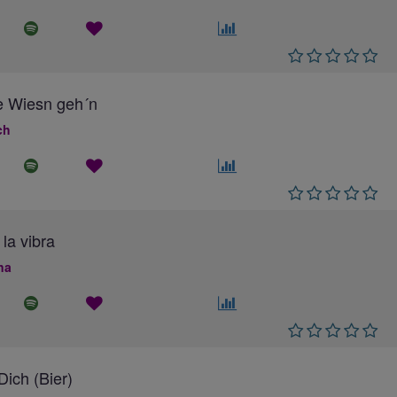
e Wiesn geh´n
ch
 la vibra
na
ich (Bier)