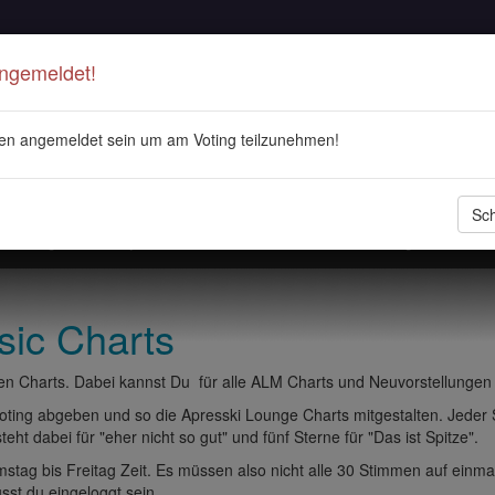
Angemeldet!
en angemeldet sein um am Voting teilzunehmen!
Sch
stellungen
Playlisten
ALM Radio
Veranstaltungen
DJ 
sic Charts
n Charts. Dabei kannst Du für alle ALM Charts und Neuvorstellungen
ting abgeben und so die Apresski Lounge Charts mitgestalten. Jeder
eht dabei für "eher nicht so gut" und fünf Sterne für "Das ist Spitze".
tag bis Freitag Zeit. Es müssen also nicht alle 30 Stimmen auf einma
t du eingeloggt sein.