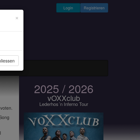
Login
Registrieren
×
liessen
und Musiker
2025 / 2026
vOXXclub
Lederhos´n Inferno Tour
 voten.
 Song
l