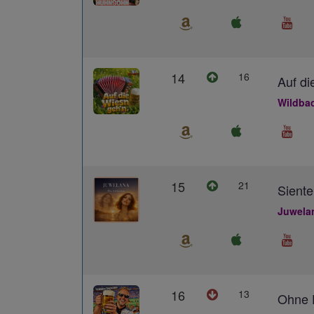
14
16
Auf di
Wildba
15
21
Siente
Juwela
16
13
Ohne D