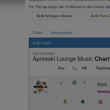
Für Titel die länger als 12 Wochen in den Charts d
ALM Schlager-Charts
ALM Club-C
Charts
Neueinsteiger
ALM Charts
Die offiziellen
Apresski Lounge Music
Chart
Pos
↑↓
VW
Titel/int
1
3
Baila
Headqua