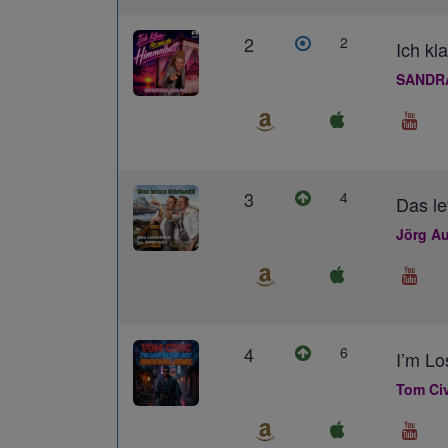
2
2
Ich kl
SANDR
3
4
Das le
Jörg Au
4
6
I’m L
Tom Civ