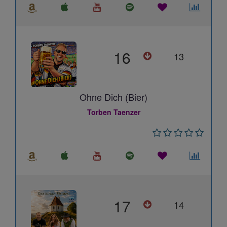
16
13
Ohne Dich (Bier)
Torben Taenzer
17
14