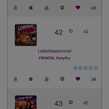
42
42
Leberkassemmel
FRONTAL PartyPur
43
45