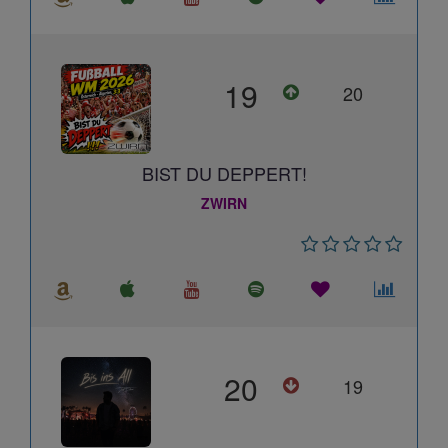
19
20
BIST DU DEPPERT!
ZWIRN
20
19