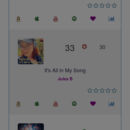
33
30
It's All in My Song
Jules B