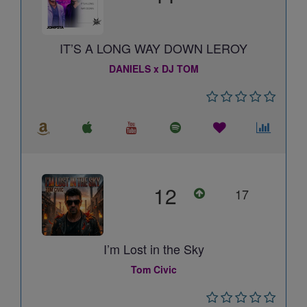
IT’S A LONG WAY DOWN LEROY
DANIELS x DJ TOM
12
17
I’m Lost in the Sky
Tom Civic