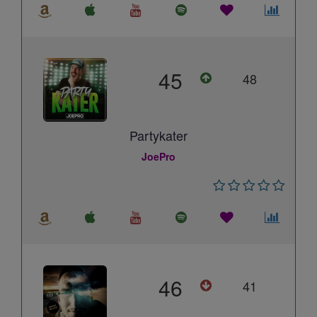
45
48
Partykater
JoePro
46
41