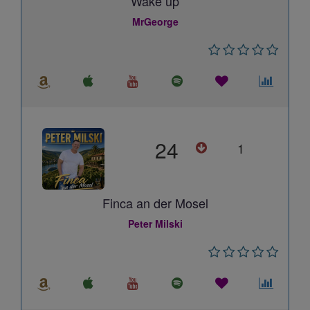
Wake up
MrGeorge
24
1
Finca an der Mosel
Peter Milski