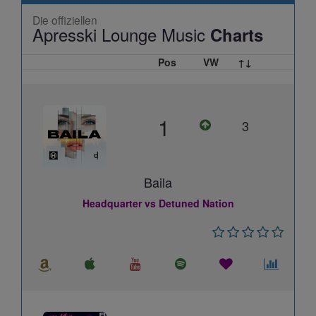
Die offiziellen
Apresski Lounge Music
Charts
Pos
VW
↑↓
1
3
Baila
Headquarter vs Detuned Nation