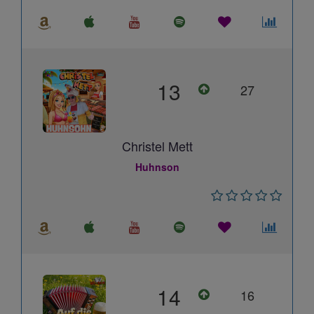
13
27
Christel Mett
Huhnson
14
16