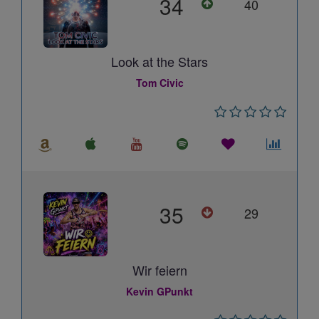
34
40
Look at the Stars
Tom Civic
35
29
Wir feiern
Kevin GPunkt