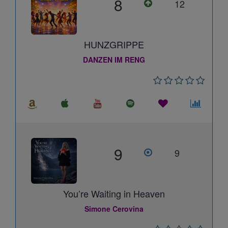
8
12
HUNZGRIPPE
DANZEN IM RENG
9
9
You’re Waiting in Heaven
Simone Cerovina