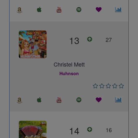
13
27
Christel Mett
Huhnson
14
16