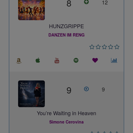
8
12
HUNZGRIPPE
DANZEN IM RENG
9
9
You’re Waiting in Heaven
Simone Cerovina