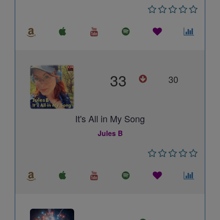
33
30
It's All in My Song
Jules B