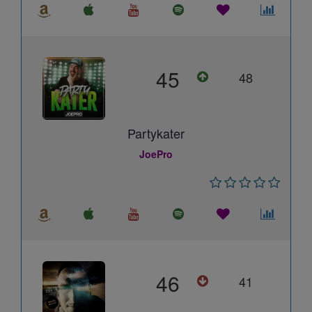
45
48
Partykater
JoePro
46
41