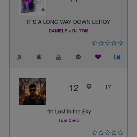
IT’S A LONG WAY DOWN LEROY
DANIELS x DJ TOM
12
17
I’m Lost in the Sky
Tom Civic