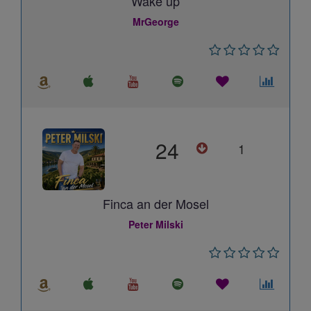
Wake up
MrGeorge
24
1
Finca an der Mosel
Peter Milski