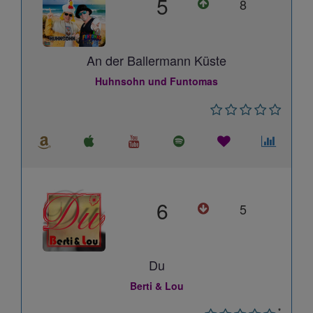
5
8
An der Ballermann Küste
Huhnsohn und Funtomas
6
5
Du
Berti & Lou
*