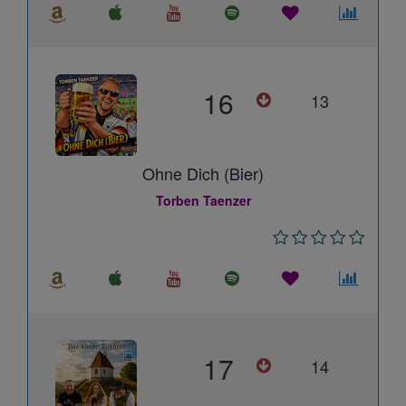
16
13
Ohne Dich (Bier)
Torben Taenzer
17
14