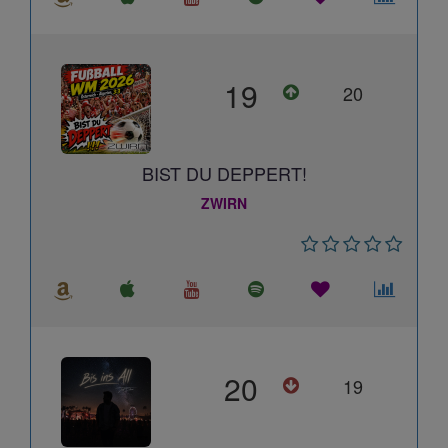
19
20
BIST DU DEPPERT!
ZWIRN
20
19