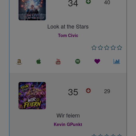
34
40
Look at the Stars
Tom Civic
35
29
Wir feiern
Kevin GPunkt