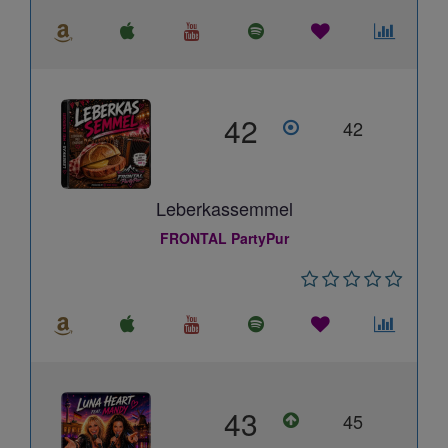
42
42
Leberkassemmel
FRONTAL PartyPur
43
45