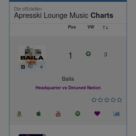
Die offiziellen
Apresski Lounge Music
Charts
Pos
VW
↑↓
1
3
Baila
Headquarter vs Detuned Nation