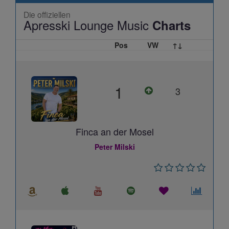
Die offiziellen
Apresski Lounge Music
Charts
Pos
VW
↑↓
1
3
Finca an der Mosel
Peter Milski