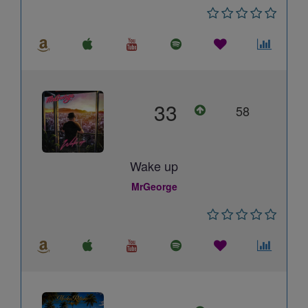
33
58
Wake up
MrGeorge