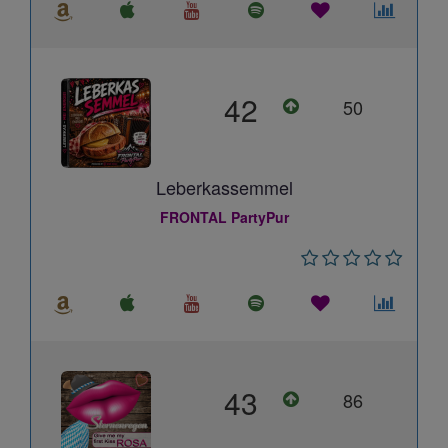
42
50
Leberkassemmel
FRONTAL PartyPur
43
86