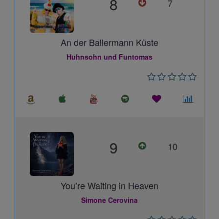
8
7
An der Ballermann Küste
Huhnsohn und Funtomas
9
10
You’re Waiting in Heaven
Simone Cerovina