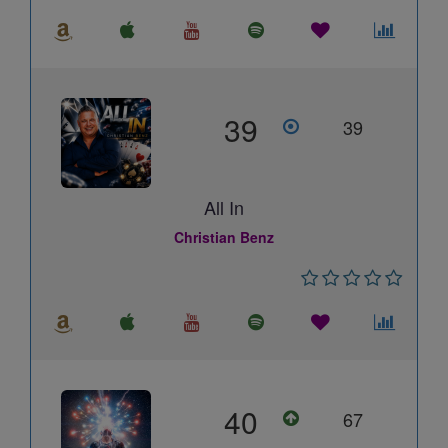
39
39
All In
Christian Benz
40
67