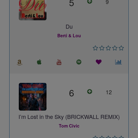
5
9
Du
Berti & Lou
6
12
I’m Lost in the Sky (BRICKWALL REMIX)
Tom Civic