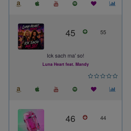
45
55
Ick sach ma' so!
Luna Heart feat. Mandy
46
44