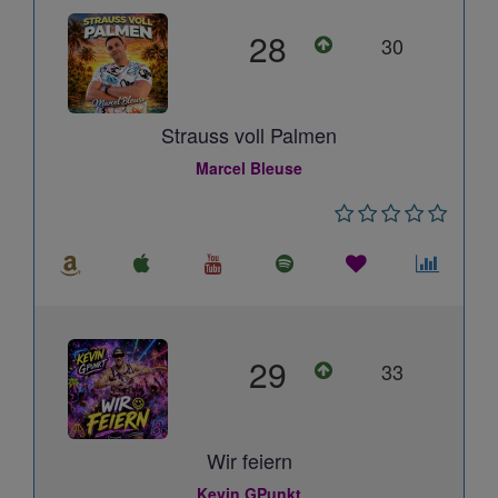
28
30
Strauss voll Palmen
Marcel Bleuse
29
33
Wir feiern
Kevin GPunkt