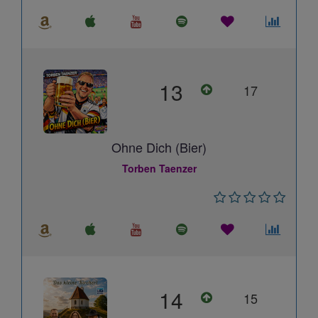
13
17
Ohne Dich (Bier)
Torben Taenzer
14
15