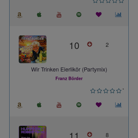
10
2
Wir Trinken Eierlikör (Partymix)
Franz Börder
*
11
8