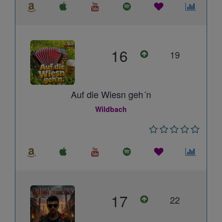
16
19
Auf die Wiesn geh´n
Wildbach
17
22