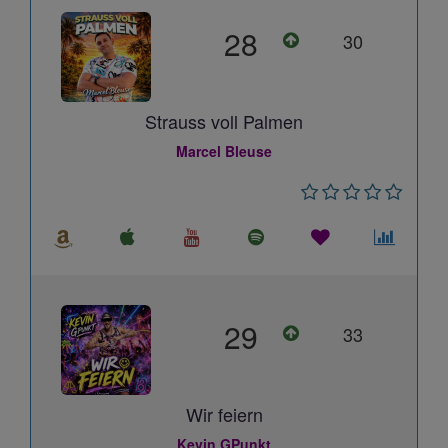
28
30
Strauss voll Palmen
Marcel Bleuse
29
33
Wir feiern
Kevin GPunkt