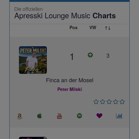
Die offiziellen
Apresski Lounge Music
Charts
Pos
VW
↑↓
1
3
Finca an der Mosel
Peter Milski