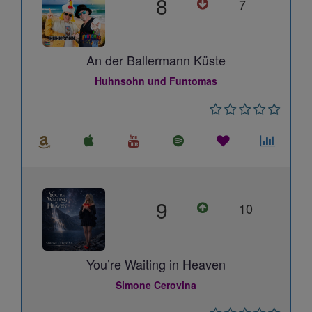
8
7
An der Ballermann Küste
Huhnsohn und Funtomas
9
10
You’re Waiting in Heaven
Simone Cerovina