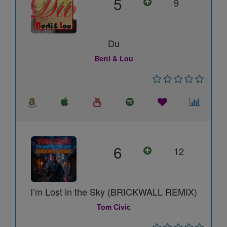
5
9
Du
Berti & Lou
6
12
I’m Lost in the Sky (BRICKWALL REMIX)
Tom Civic