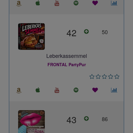
42
50
Leberkassemmel
FRONTAL PartyPur
43
86