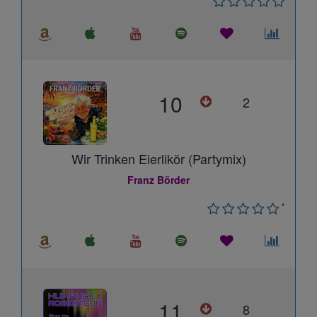
10
2
Wir Trinken Eierlikör (Partymix)
Franz Börder
*
11
8