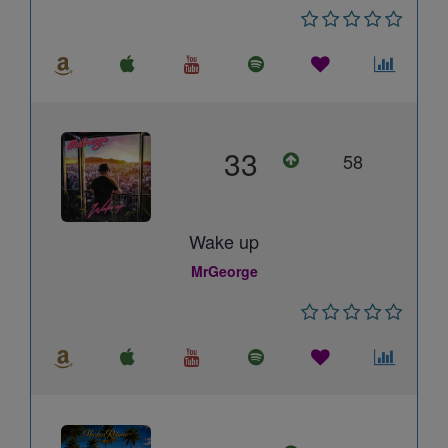
33
58
Wake up
MrGeorge