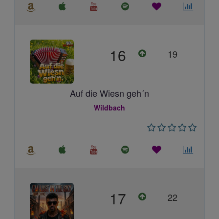
16
19
Auf die Wiesn geh´n
Wildbach
17
22