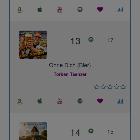
13
17
Ohne Dich (Bier)
Torben Taenzer
14
15