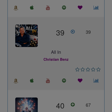
39
39
All In
Christian Benz
40
67