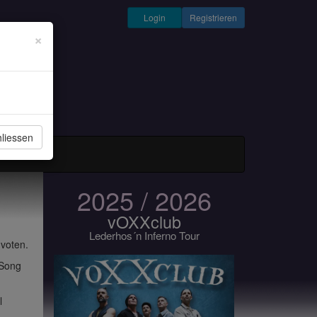
Login
Registrieren
×
liessen
und Musiker
2025 / 2026
vOXXclub
Lederhos´n Inferno Tour
 voten.
 Song
l