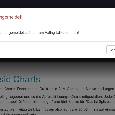
Angemeldet!
en angemeldet sein um am Voting teilzunehmen!
Sch
stellungen
Playlisten
ALM Radio
Veranstaltungen
DJ 
sic Charts
n Charts. Dabei kannst Du für alle ALM Charts und Neuvorstellungen
ting abgeben und so die Apresski Lounge Charts mitgestalten. Jeder
eht dabei für "eher nicht so gut" und fünf Sterne für "Das ist Spitze".
tag bis Freitag Zeit. Es müssen also nicht alle 30 Stimmen auf einma
t du eingeloggt sein.