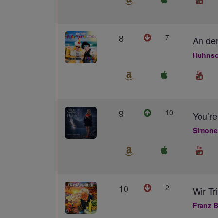
8
7
An der
Huhnso
9
10
You’re
Simone
10
2
Wir Tr
Franz B