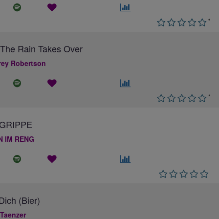
*
The Rain Takes Over
ey Robertson
*
GRIPPE
N IM RENG
ich (Bier)
 Taenzer