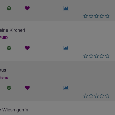
eine Kircherl
PUID
aus
rtens
e Wiesn geh´n