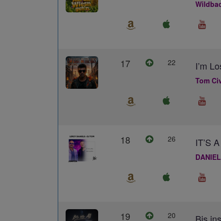
Wildba
17
22
I’m Lo
Tom Civ
18
26
IT’S
DANIEL
19
20
Bis ins