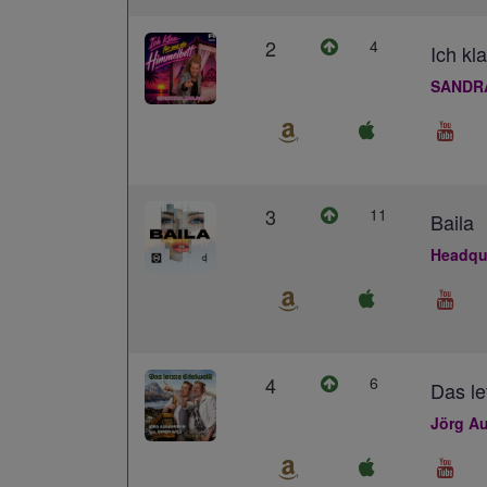
2
4
Ich kl
SANDR
3
11
Baila
Headqua
4
6
Das le
Jörg Au