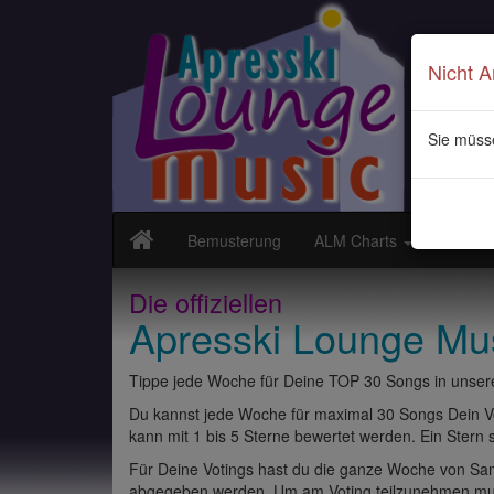
Nicht 
Sie müss
Bemusterung
ALM Charts
Neuvor
Die offiziellen
Apresski Lounge Mu
Tippe jede Woche für Deine TOP 30 Songs in unsere
Du kannst jede Woche für maximal 30 Songs Dein Vo
kann mit 1 bis 5 Sterne bewertet werden. Ein Stern st
Für Deine Votings hast du die ganze Woche von Sams
abgegeben werden. Um am Voting teilzunehmen muss