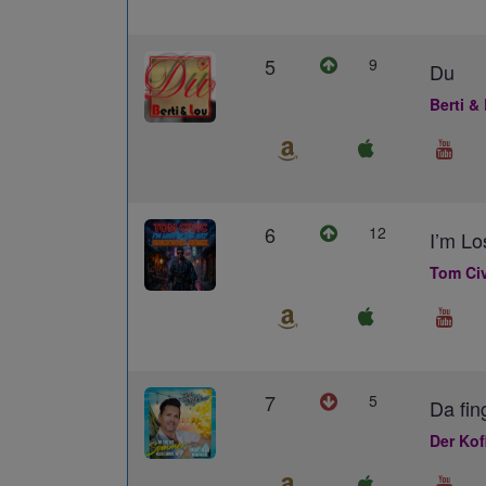
5
9
Du
Berti &
6
12
I’m L
Tom Civ
7
5
Da fin
Der Kof