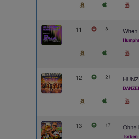
11
8
When 
Humphr
12
21
HUNZ
DANZE
13
17
Ohne D
Torben