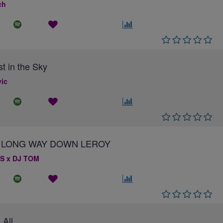
ch
st in the Sky
ic
 A LONG WAY DOWN LEROY
S x DJ TOM
 All