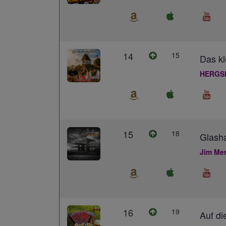
14
15
Das kl
HERGS
15
18
Glash
Jim Me
16
19
Auf di