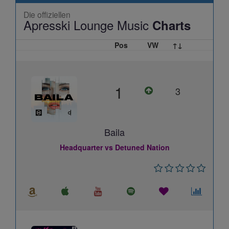
Die offiziellen
Apresski Lounge Music
Charts
Pos
VW
↑↓
1
3
Baila
Headquarter vs Detuned Nation