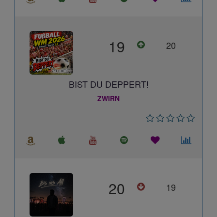
19
20
BIST DU DEPPERT!
ZWIRN
20
19