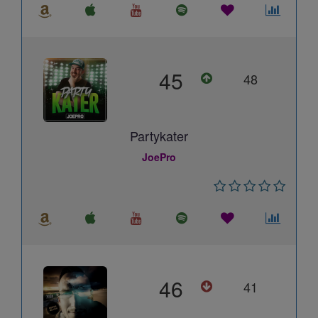
45
48
Partykater
JoePro
46
41