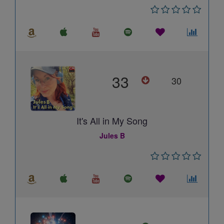
33
30
It's All in My Song
Jules B