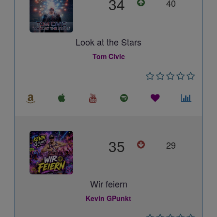
34
40
Look at the Stars
Tom Civic
35
29
Wir feiern
Kevin GPunkt