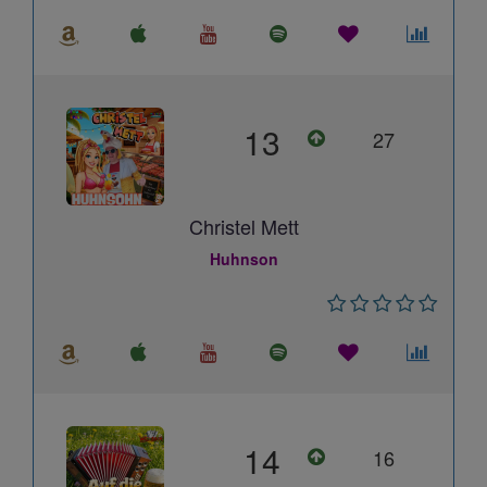
13
27
Christel Mett
Huhnson
14
16