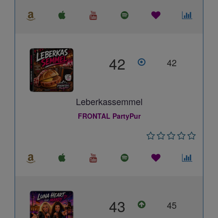
42
42
Leberkassemmel
FRONTAL PartyPur
43
45