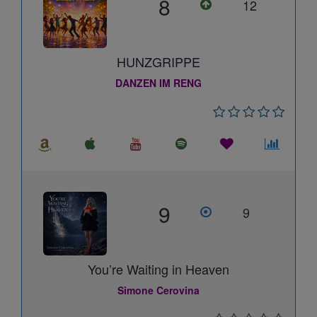
8
12
HUNZGRIPPE
DANZEN IM RENG
9
9
You’re Waiting in Heaven
Simone Cerovina