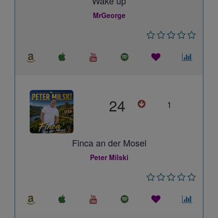
Wake up
MrGeorge
24
1
Finca an der Mosel
Peter Milski