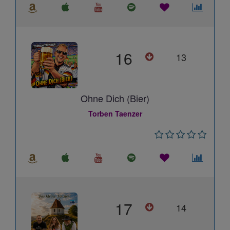
16
13
Ohne Dich (Bier)
Torben Taenzer
17
14