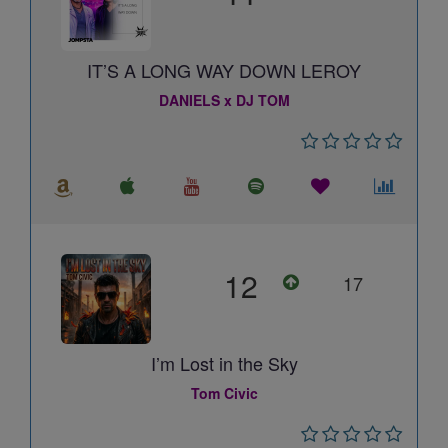
IT’S A LONG WAY DOWN LEROY
DANIELS x DJ TOM
12
17
I’m Lost in the Sky
Tom Civic