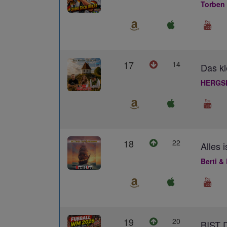
Torben
17
14
Das kl
HERGS
18
22
Alles 
Berti &
19
20
BIST 