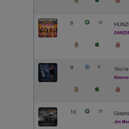
8
12
HUNZ
DANZE
9
9
You’re
Simone
10
15
Glash
Jim Me