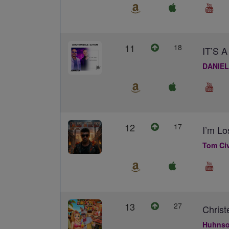
11
18
IT’S
DANIEL
12
17
I’m Lo
Tom Civ
13
27
Christ
Huhns