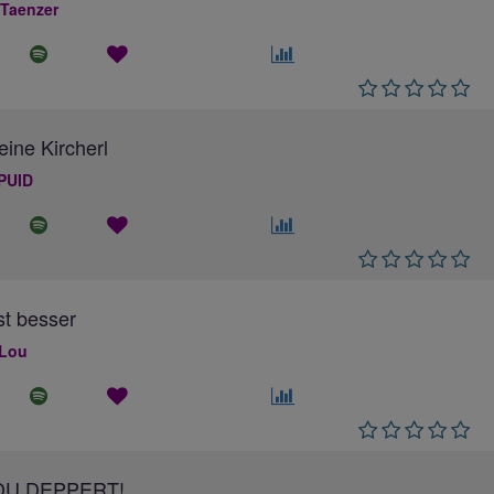
 Taenzer
eine Kircherl
PUID
ist besser
 Lou
DU DEPPERT!