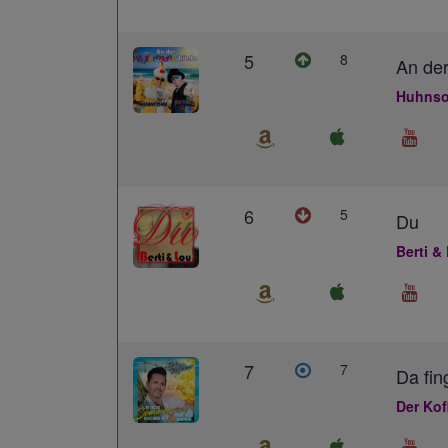
5
8
An der
Huhnso
6
5
Du
Berti &
7
7
Da fin
Der Kof