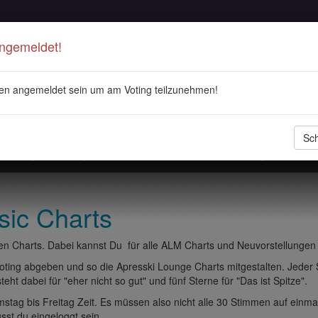
Angemeldet!
en angemeldet sein um am Voting teilzunehmen!
Sch
stellungen
Playlisten
ALM Radio
Veranstaltungen
DJ 
sic Charts
n Charts. Dabei kannst Du für alle ALM Charts und Neuvorstellungen
ting abgeben und so die Apresski Lounge Charts mitgestalten. Jeder
eht dabei für "eher nicht so gut" und fünf Sterne für "Das ist Spitze".
tag bis Freitag Zeit. Es müssen also nicht alle 30 Stimmen auf einma
t du eingeloggt sein.