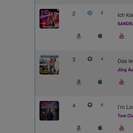
2
2
Ich kl
SANDR
3
4
Das le
Jörg Au
4
6
I’m L
Tom Civ