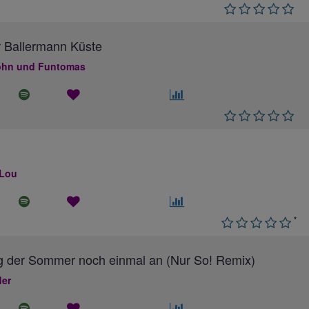
 Ballermann Küste
hn und Funtomas
 Lou
*
g der Sommer noch einmal an (Nur So! Remix)
ler