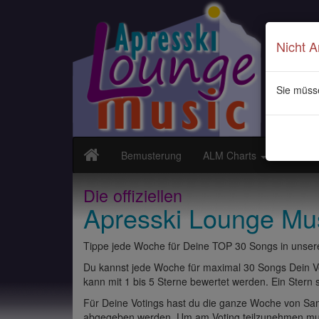
Nicht 
Sie müss
Bemusterung
ALM Charts
Neuvor
Die offiziellen
Apresski Lounge Mu
Tippe jede Woche für Deine TOP 30 Songs in unsere
Du kannst jede Woche für maximal 30 Songs Dein Vo
kann mit 1 bis 5 Sterne bewertet werden. Ein Stern st
Für Deine Votings hast du die ganze Woche von Sams
abgegeben werden. Um am Voting teilzunehmen muss