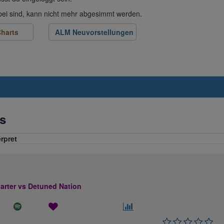
abei sind, kann nicht mehr abgesimmt werden.
harts
ALM Neuvorstellungen
s
erpret
rter vs Detuned Nation