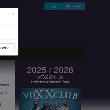
Login
Registrieren
×
liessen
und Musiker
2025 / 2026
vOXXclub
Lederhos´n Inferno Tour
 voten.
 Song
l