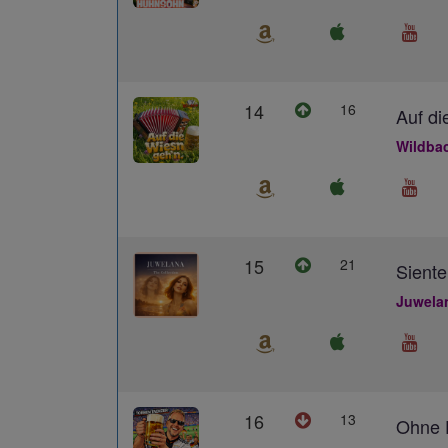
14
16
Auf di
Wildba
15
21
Siente
Juwela
16
13
Ohne D