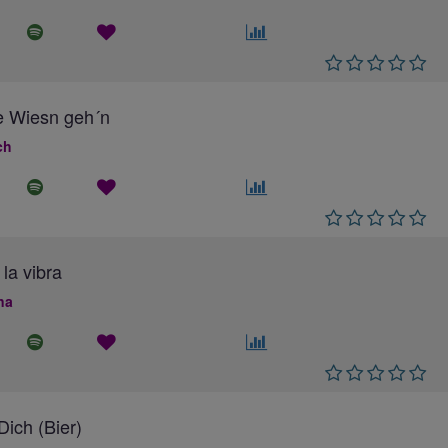
e Wiesn geh´n
ch
 la vibra
na
ich (Bier)