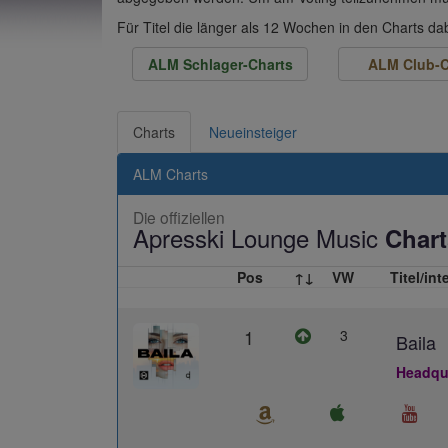
Für Titel die länger als 12 Wochen in den Charts d
ALM Schlager-Charts
ALM Club-C
Charts
Neueinsteiger
ALM Charts
Die offiziellen
Apresski Lounge Music
Chart
Pos
↑↓
VW
Titel/int
1
3
Baila
Headqua