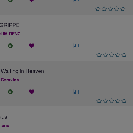
*
GRIPPE
N IM RENG
 Waiting in Heaven
 Cerovina
aus
rtens