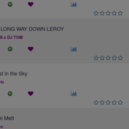
 A LONG WAY DOWN LEROY
S x DJ TOM
st in the Sky
ic
el Mett
on