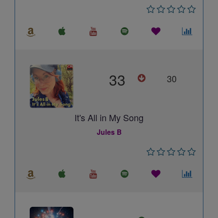
33
30
It's All in My Song
Jules B