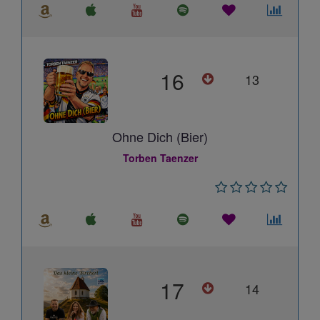
16
13
Ohne Dich (Bier)
Torben Taenzer
17
14