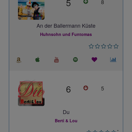
5
8
An der Ballermann Küste
Huhnsohn und Funtomas
6
5
Du
Berti & Lou
*