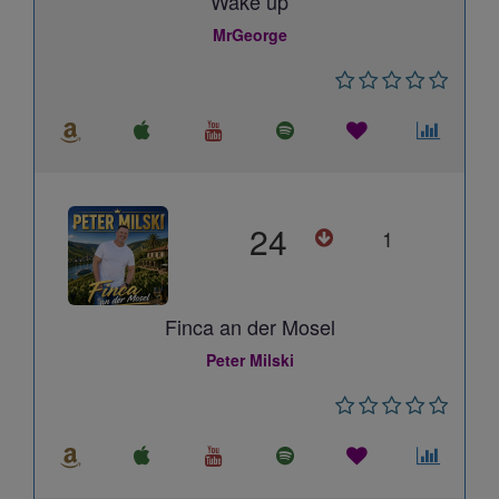
Wake up
MrGeorge
24
1
Finca an der Mosel
Peter Milski