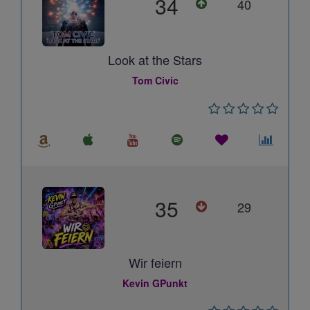
34
40
Look at the Stars
Tom Civic
35
29
Wir feiern
Kevin GPunkt