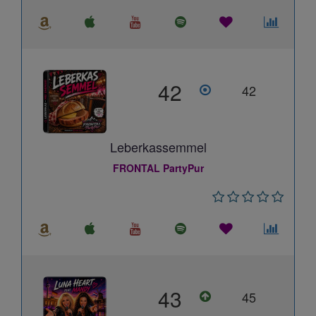
42
42
Leberkassemmel
FRONTAL PartyPur
43
45