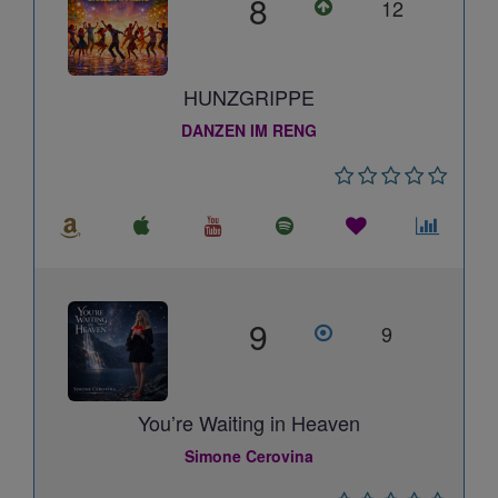
8
12
HUNZGRIPPE
DANZEN IM RENG
9
9
You’re Waiting in Heaven
Simone Cerovina