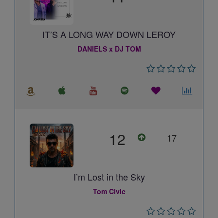
IT’S A LONG WAY DOWN LEROY
DANIELS x DJ TOM
12
17
I’m Lost in the Sky
Tom Civic