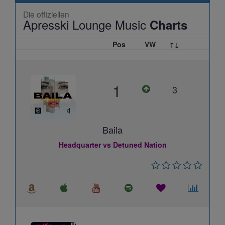
Die offiziellen
Apresski Lounge Music
Charts
Pos
VW
↑↓
1
3
Baila
Headquarter vs Detuned Nation