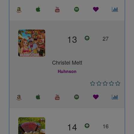
13
27
Christel Mett
Huhnson
14
16