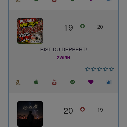
19
20
BIST DU DEPPERT!
ZWIRN
20
19