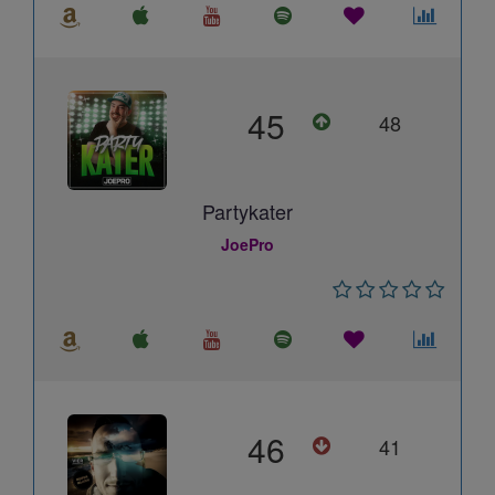
45
48
Partykater
JoePro
46
41