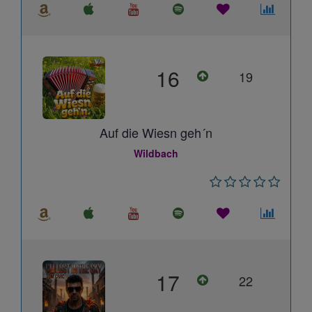
16
19
Auf die Wiesn geh´n
Wildbach
17
22