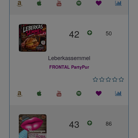
42
50
Leberkassemmel
FRONTAL PartyPur
43
86