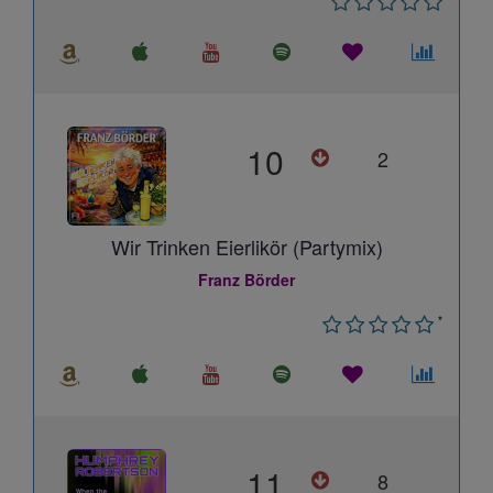
10
2
Wir Trinken Eierlikör (Partymix)
Franz Börder
*
11
8