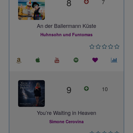
8
7
An der Ballermann Küste
Huhnsohn und Funtomas
9
10
You’re Waiting in Heaven
Simone Cerovina