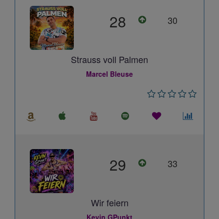
28
30
Strauss voll Palmen
Marcel Bleuse
29
33
Wir feiern
Kevin GPunkt