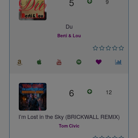
5
9
Du
Berti & Lou
6
12
I’m Lost in the Sky (BRICKWALL REMIX)
Tom Civic