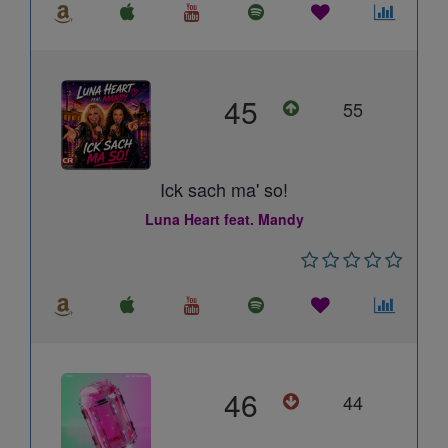
45
55
Ick sach ma' so!
Luna Heart feat. Mandy
46
44