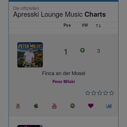
Die offiziellen
Apresski Lounge Music
Charts
Pos
VW
↑↓
1
3
Finca an der Mosel
Peter Milski