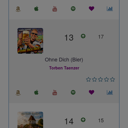
13
17
Ohne Dich (Bier)
Torben Taenzer
14
15