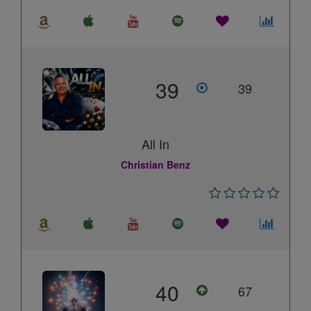
39
39
All In
Christian Benz
40
67