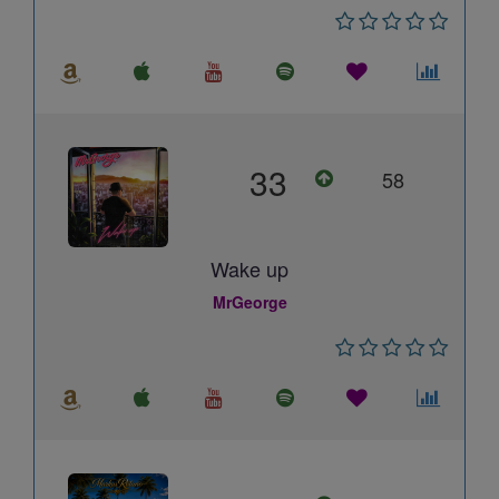
33
58
Wake up
MrGeorge