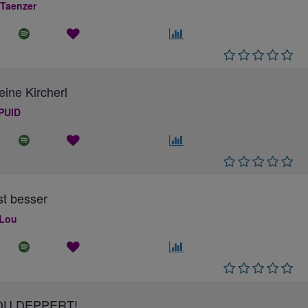
 Taenzer
eine Kircherl
PUID
ist besser
 Lou
DU DEPPERT!