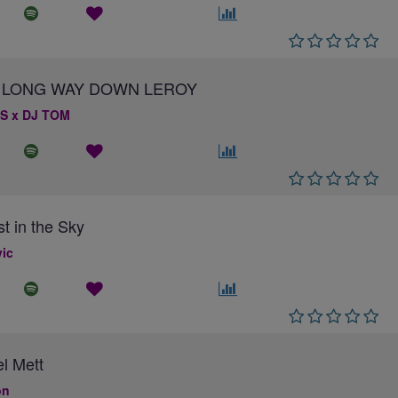
 A LONG WAY DOWN LEROY
S x DJ TOM
st in the Sky
ic
el Mett
on