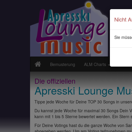
Nicht 
Sie müss
Bemusterung
ALM Charts
Neuvor
Die offiziellen
Apresski Lounge Mu
Tippe jede Woche für Deine TOP 30 Songs in unsere
Du kannst jede Woche für maximal 30 Songs Dein Vo
kann mit 1 bis 5 Sterne bewertet werden. Ein Stern st
Für Deine Votings hast du die ganze Woche von Sams
abgegeben werden. Um am Voting teilzunehmen muss