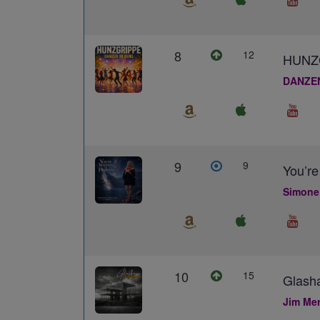
8
12
HUNZ
DANZE
9
9
You’re
Simone
10
15
Glash
Jim Me