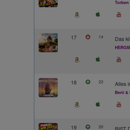
Torben
17
14
Das kl
HERGS
18
22
Alles 
Berti &
19
20
BIST 