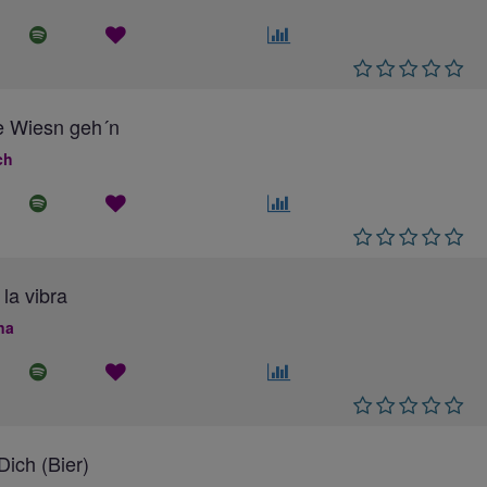
e Wiesn geh´n
ch
 la vibra
na
ich (Bier)