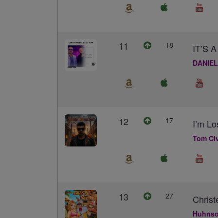
11
18
IT’S
DANIEL
12
17
I’m Lo
Tom Civ
13
27
Christ
Huhns