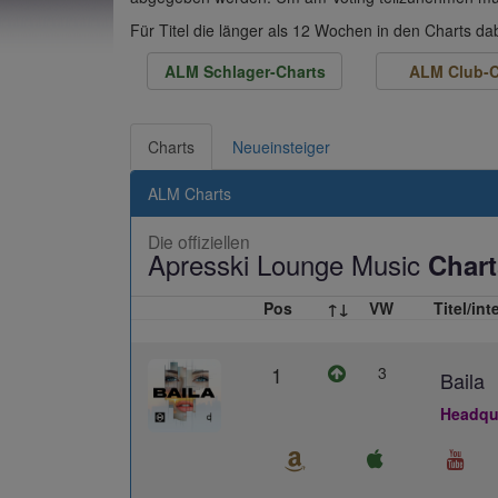
Für Titel die länger als 12 Wochen in den Charts d
ALM Schlager-Charts
ALM Club-C
Charts
Neueinsteiger
ALM Charts
Die offiziellen
Apresski Lounge Music
Chart
Pos
↑↓
VW
Titel/int
1
3
Baila
Headqua