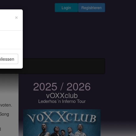
Login
Registrieren
×
liessen
und Musiker
2025 / 2026
vOXXclub
Lederhos´n Inferno Tour
 voten.
 Song
l