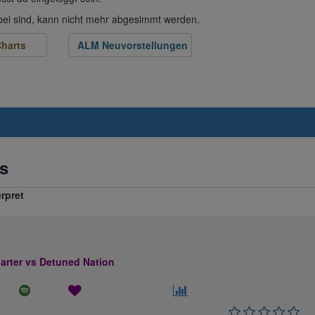
abei sind, kann nicht mehr abgesimmt werden.
harts
ALM Neuvorstellungen
s
erpret
rter vs Detuned Nation