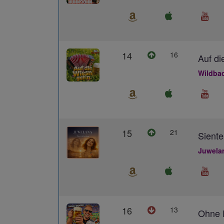
14
16
Auf di
Wildba
15
21
Siente
Juwela
16
13
Ohne D