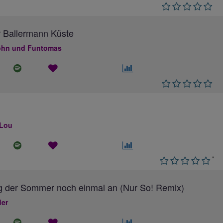
 Ballermann Küste
hn und Funtomas
 Lou
*
g der Sommer noch einmal an (Nur So! Remix)
ler