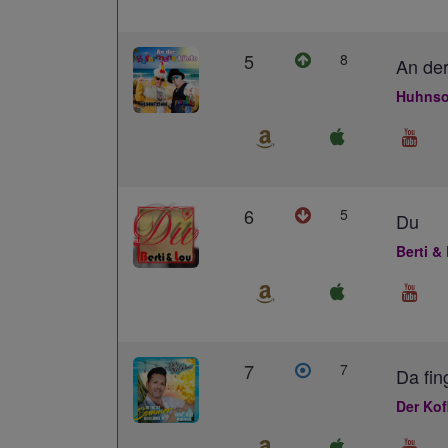
5
8
An der
Huhnso
6
5
Du
Berti &
7
7
Da fin
Der Kof