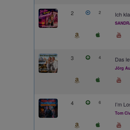
2
2
Ich kl
SANDR
3
4
Das le
Jörg Au
4
6
I’m L
Tom Civ