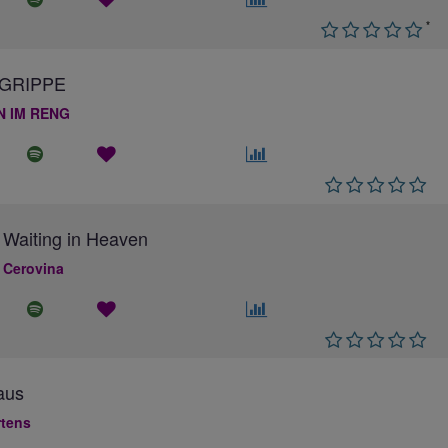
*
GRIPPE
N IM RENG
 Waiting in Heaven
 Cerovina
aus
rtens