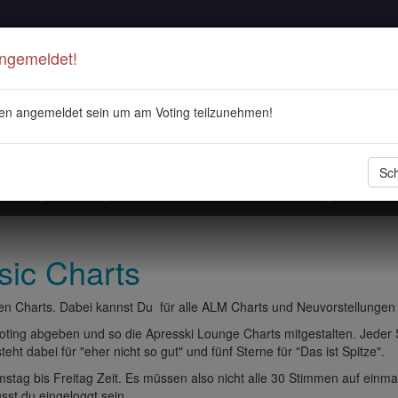
Angemeldet!
en angemeldet sein um am Voting teilzunehmen!
Sch
stellungen
Playlisten
ALM Radio
Veranstaltungen
DJ 
sic Charts
n Charts. Dabei kannst Du für alle ALM Charts und Neuvorstellungen
ting abgeben und so die Apresski Lounge Charts mitgestalten. Jeder
eht dabei für "eher nicht so gut" und fünf Sterne für "Das ist Spitze".
tag bis Freitag Zeit. Es müssen also nicht alle 30 Stimmen auf einma
t du eingeloggt sein.