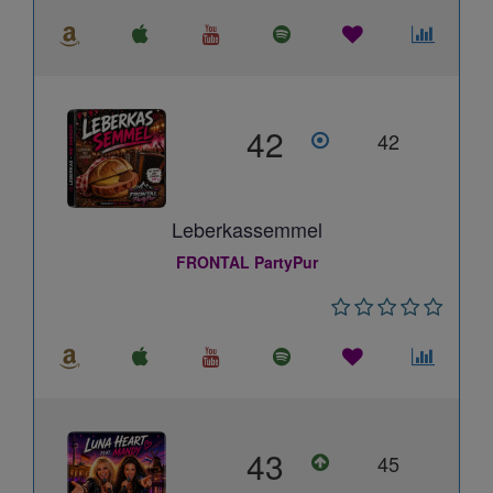
42
42
Leberkassemmel
FRONTAL PartyPur
43
45