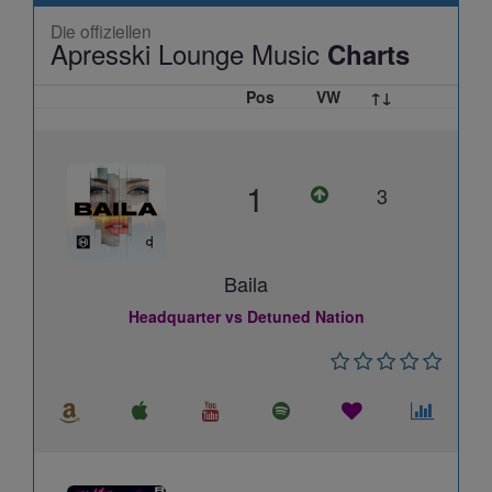
Die offiziellen
Apresski Lounge Music
Charts
Pos
VW
↑↓
1
3
Baila
Headquarter vs Detuned Nation