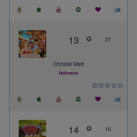
13
27
Christel Mett
Huhnson
14
16