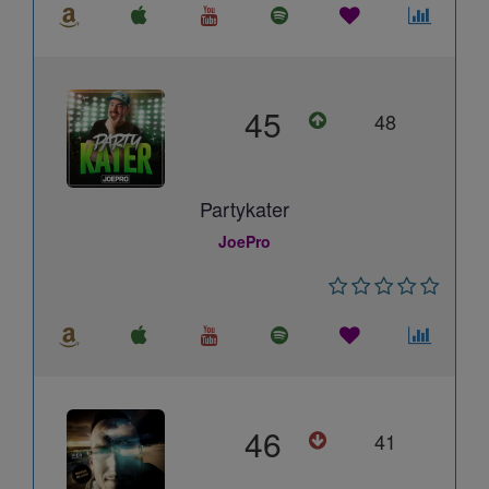
45
48
Partykater
JoePro
46
41