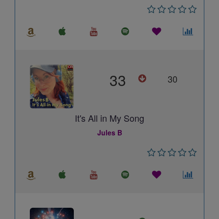
33
30
It's All in My Song
Jules B