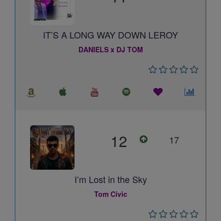
IT’S A LONG WAY DOWN LEROY
DANIELS x DJ TOM
12
17
I’m Lost in the Sky
Tom Civic