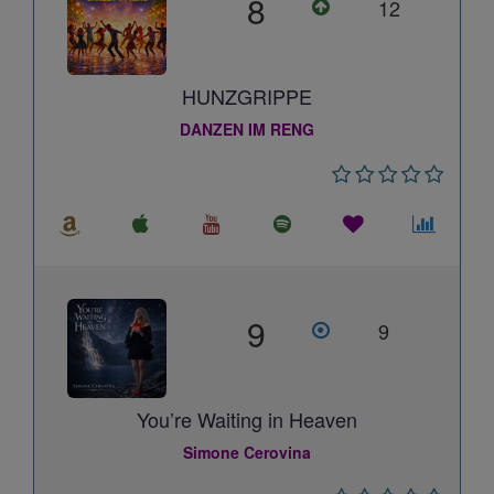
8
12
HUNZGRIPPE
DANZEN IM RENG
9
9
You’re Waiting in Heaven
Simone Cerovina