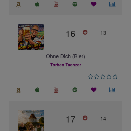
16
13
Ohne Dich (Bier)
Torben Taenzer
17
14