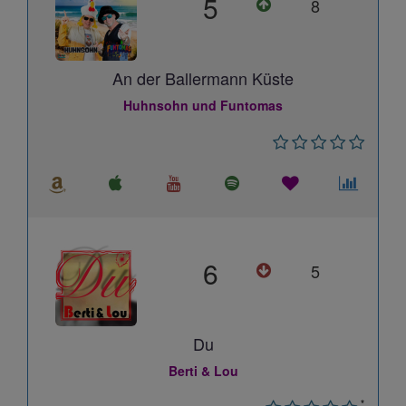
5
8
An der Ballermann Küste
Huhnsohn und Funtomas
6
5
Du
Berti & Lou
*