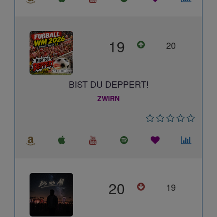
19
20
BIST DU DEPPERT!
ZWIRN
20
19