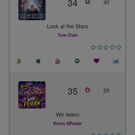
34
40
Look at the Stars
Tom Civic
35
29
Wir feiern
Kevin GPunkt