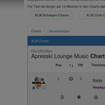
Für Titel die länger als 12 Wochen in den Charts d
ALM Schlager-Charts
ALM Club-C
Charts
Neueinsteiger
ALM Charts
Die offiziellen
Apresski Lounge Music
Chart
Pos
↑↓
VW
Titel/int
1
3
Baila
Headqua