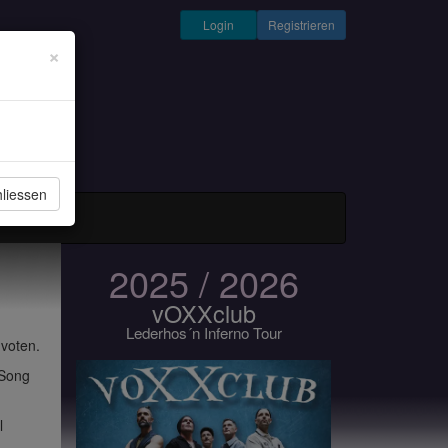
Login
Registrieren
×
liessen
und Musiker
2025 / 2026
vOXXclub
Lederhos´n Inferno Tour
 voten.
 Song
l