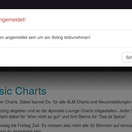
Angemeldet!
en angemeldet sein um am Voting teilzunehmen!
Sch
stellungen
Playlisten
ALM Radio
Veranstaltungen
DJ 
sic Charts
n Charts. Dabei kannst Du für alle ALM Charts und Neuvorstellungen
ting abgeben und so die Apresski Lounge Charts mitgestalten. Jeder
eht dabei für "eher nicht so gut" und fünf Sterne für "Das ist Spitze".
tag bis Freitag Zeit. Es müssen also nicht alle 30 Stimmen auf einma
t du eingeloggt sein.