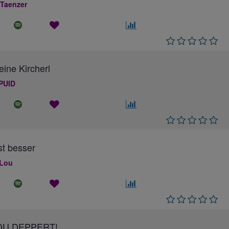
 Taenzer
eine Kircherl
PUID
ist besser
 Lou
DU DEPPERT!