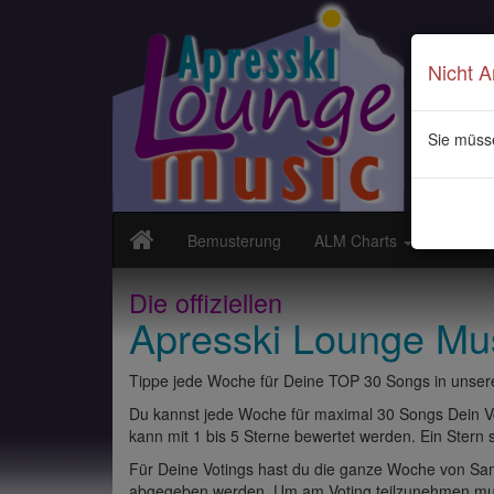
Nicht 
Sie müss
Bemusterung
ALM Charts
Neuvor
Die offiziellen
Apresski Lounge Mu
Tippe jede Woche für Deine TOP 30 Songs in unsere
Du kannst jede Woche für maximal 30 Songs Dein Vo
kann mit 1 bis 5 Sterne bewertet werden. Ein Stern st
Für Deine Votings hast du die ganze Woche von Sams
abgegeben werden. Um am Voting teilzunehmen muss