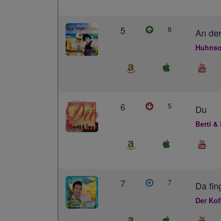
5
8
An der
Huhnso
6
5
Du
Berti &
7
7
Da fin
Der Kof