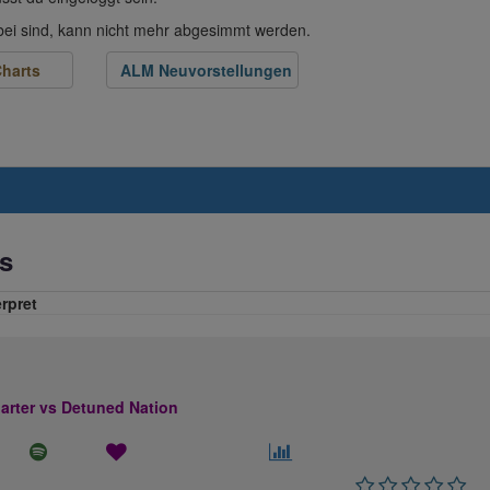
abei sind, kann nicht mehr abgesimmt werden.
harts
ALM Neuvorstellungen
s
erpret
rter vs Detuned Nation