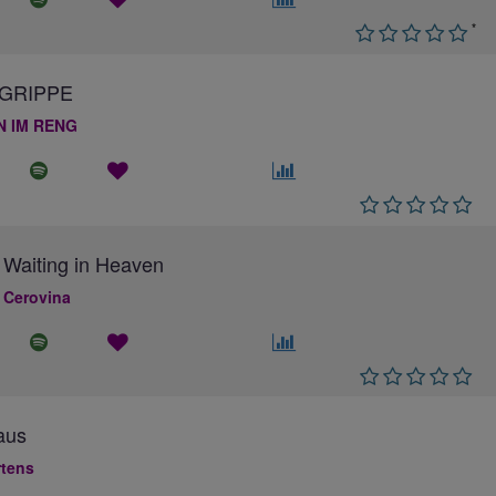
*
GRIPPE
N IM RENG
 Waiting in Heaven
 Cerovina
aus
rtens