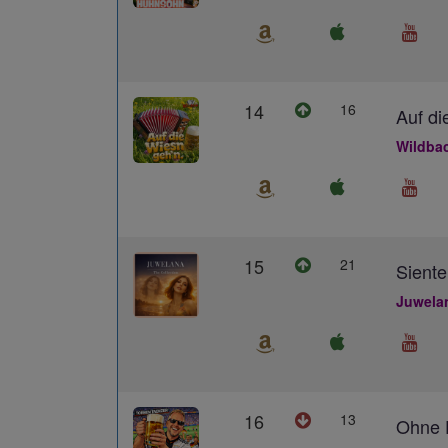
14
16
Auf di
Wildba
15
21
Siente
Juwela
16
13
Ohne D