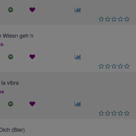
e Wiesn geh´n
ch
 la vibra
na
ich (Bier)