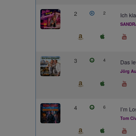
2
2
Ich kl
SANDR
3
4
Das le
Jörg Au
4
6
I’m L
Tom Civ