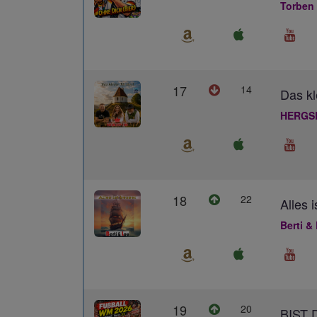
Torben
17
14
Das kl
HERGS
18
22
Alles 
Berti &
19
20
BIST 