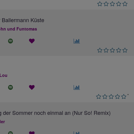
 Ballermann Küste
hn und Funtomas
 Lou
*
g der Sommer noch einmal an (Nur So! Remix)
ler