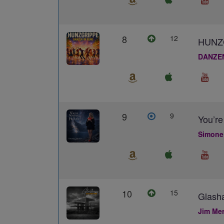
8
12
HUNZ
DANZE
9
9
You’re
Simone
10
15
Glash
Jim Me