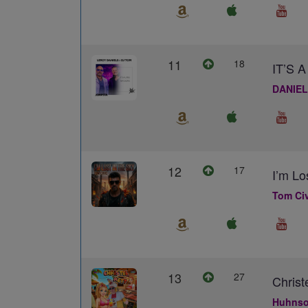
11
18
IT’S
DANIEL
12
17
I’m Lo
Tom Civ
13
27
Christ
Huhns