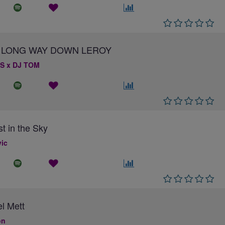
 A LONG WAY DOWN LEROY
S x DJ TOM
st in the Sky
ic
el Mett
on