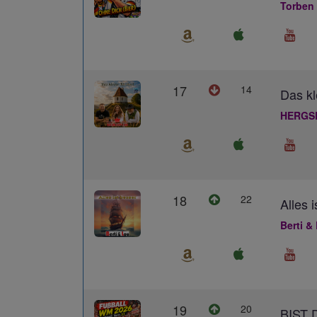
Torben
17
14
Das kl
HERGS
18
22
Alles 
Berti &
19
20
BIST 