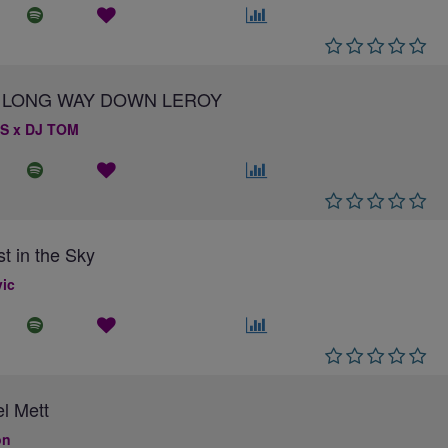
 A LONG WAY DOWN LEROY
S x DJ TOM
st in the Sky
ic
el Mett
on