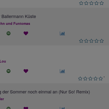
 Ballermann Küste
hn und Funtomas
 Lou
*
g der Sommer noch einmal an (Nur So! Remix)
ler