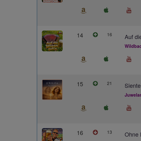
14
16
Auf di
Wildba
15
21
Siente
Juwela
16
13
Ohne D