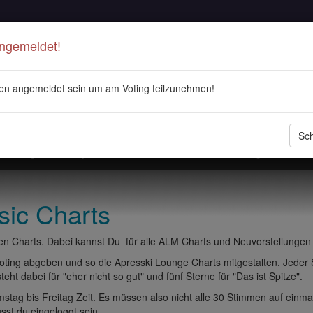
Angemeldet!
en angemeldet sein um am Voting teilzunehmen!
Sch
stellungen
Playlisten
ALM Radio
Veranstaltungen
DJ 
sic Charts
n Charts. Dabei kannst Du für alle ALM Charts und Neuvorstellungen
ting abgeben und so die Apresski Lounge Charts mitgestalten. Jeder
eht dabei für "eher nicht so gut" und fünf Sterne für "Das ist Spitze".
tag bis Freitag Zeit. Es müssen also nicht alle 30 Stimmen auf einma
t du eingeloggt sein.