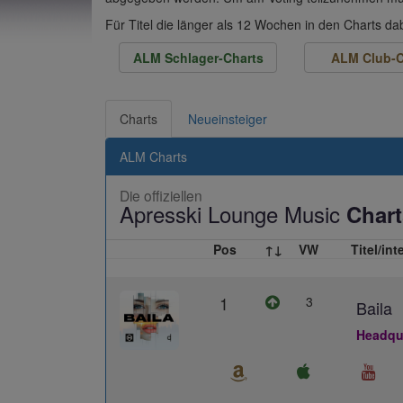
Für Titel die länger als 12 Wochen in den Charts d
ALM Schlager-Charts
ALM Club-C
Charts
Neueinsteiger
ALM Charts
Die offiziellen
Apresski Lounge Music
Chart
Pos
↑↓
VW
Titel/int
1
3
Baila
Headqua