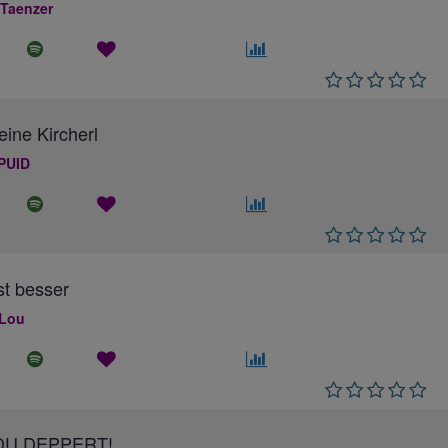
 Taenzer
eine Kircherl
PUID
ist besser
 Lou
DU DEPPERT!