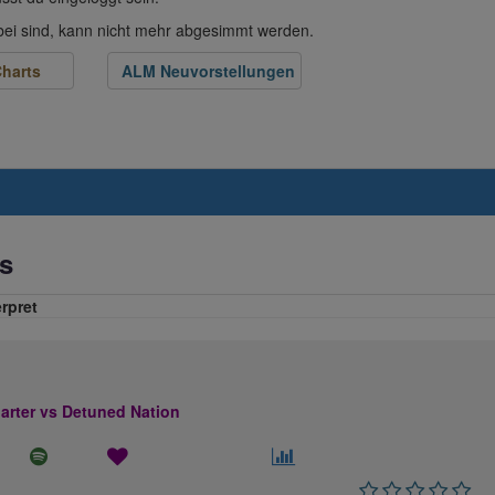
abei sind, kann nicht mehr abgesimmt werden.
harts
ALM Neuvorstellungen
s
erpret
rter vs Detuned Nation