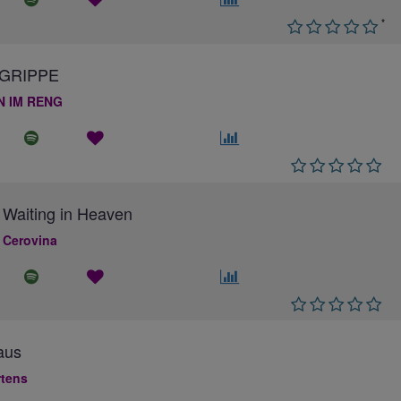
*
GRIPPE
N IM RENG
 Waiting in Heaven
 Cerovina
aus
rtens