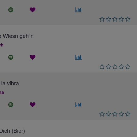
e Wiesn geh´n
ch
 la vibra
na
ich (Bier)