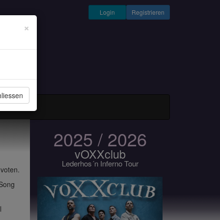
Login
Registrieren
×
liessen
und Musiker
2025 / 2026
vOXXclub
Lederhos´n Inferno Tour
 voten.
 Song
l