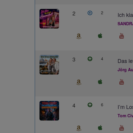
2
2
Ich kl
SANDR
3
4
Das le
Jörg Au
4
6
I’m L
Tom Civ