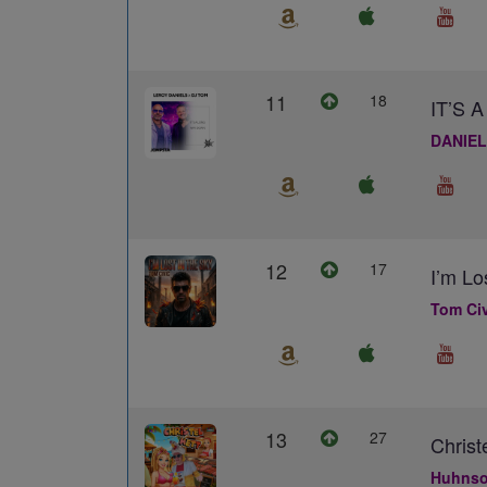
11
18
IT’S
DANIEL
12
17
I’m Lo
Tom Civ
13
27
Christ
Huhns