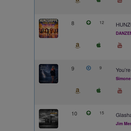
8
12
HUNZ
DANZE
9
9
You’re
Simone
10
15
Glash
Jim Me