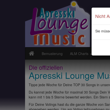
Nicht 
Sie müss
Bemusterung
ALM Charts
Neuvor
Die offiziellen
Apresski Lounge Mu
Tippe jede Woche für Deine TOP 30 Songs in unsere
Du kannst jede Woche für maximal 30 Songs Dein Vo
kann mit 1 bis 5 Sterne bewertet werden. Ein Stern st
Für Deine Votings hast du die ganze Woche von Sams
abgegeben werden. Um am Voting teilzunehmen muss