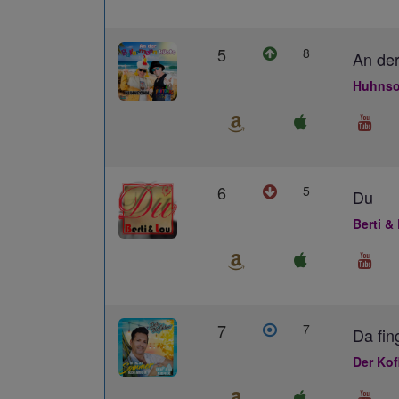
5
8
An der
Huhnso
6
5
Du
Berti &
7
7
Da fin
Der Kof