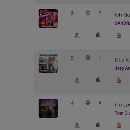
2
2
Ich kl
SANDR
3
4
Das le
Jörg Au
4
6
I’m L
Tom Civ