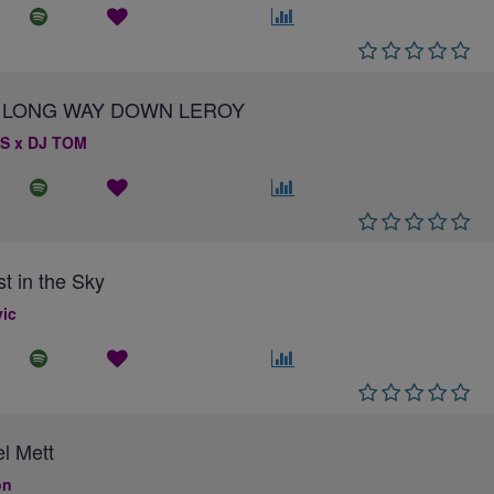
 A LONG WAY DOWN LEROY
S x DJ TOM
st in the Sky
ic
el Mett
on