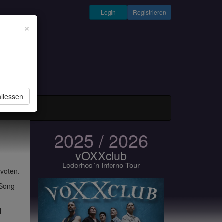
Login
Registrieren
×
liessen
und Musiker
2025 / 2026
vOXXclub
Lederhos´n Inferno Tour
 voten.
 Song
l