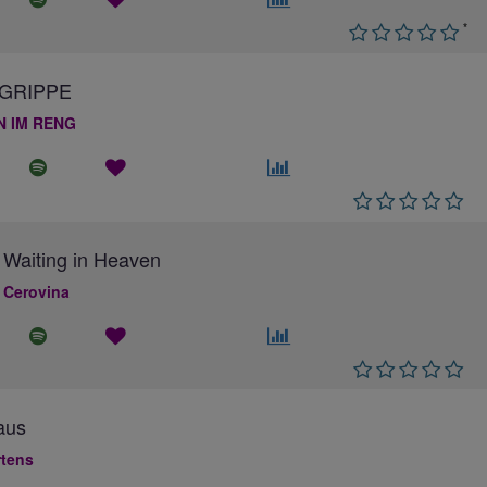
*
GRIPPE
N IM RENG
 Waiting in Heaven
 Cerovina
aus
rtens