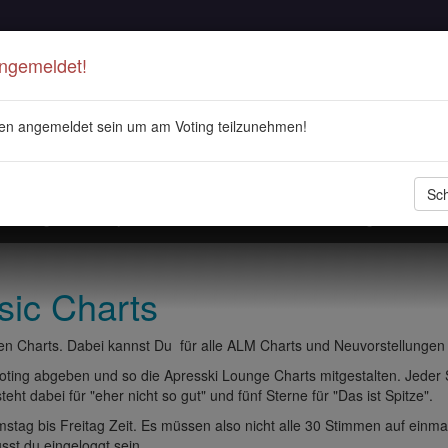
Angemeldet!
en angemeldet sein um am Voting teilzunehmen!
Sch
stellungen
Playlisten
ALM Radio
Veranstaltungen
DJ 
sic Charts
n Charts. Dabei kannst Du für alle ALM Charts und Neuvorstellungen
ting abgeben und so die Apresski Lounge Charts mitgestalten. Jeder
eht dabei für "eher nicht so gut" und fünf Sterne für "Das ist Spitze".
tag bis Freitag Zeit. Es müssen also nicht alle 30 Stimmen auf einma
t du eingeloggt sein.