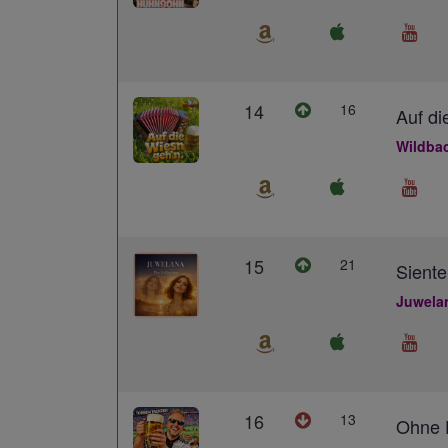
14
16
Auf di
Wildba
15
21
Siente
Juwela
16
13
Ohne D