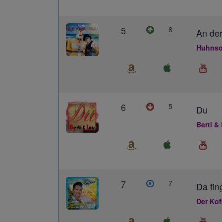
5
8
An der
Huhnso
6
5
Du
Berti &
7
7
Da fin
Der Kof