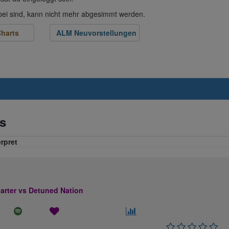
abei sind, kann nicht mehr abgesimmt werden.
harts
ALM Neuvorstellungen
s
erpret
rter vs Detuned Nation