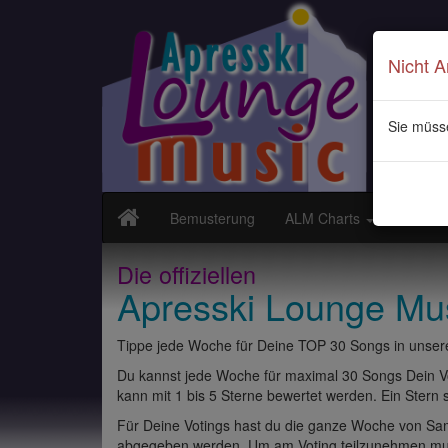
Nicht 
Sie müss
Bemusterung
ALM Charts
Neuvor
Die offiziellen
Apresski Lounge Mu
Tippe jede Woche für Deine TOP 30 Songs in unsere
Du kannst jede Woche für maximal 30 Songs Dein Vo
kann mit 1 bis 5 Sterne bewertet werden. Ein Stern st
Für Deine Votings hast du die ganze Woche von Sams
abgegeben werden. Um am Voting teilzunehmen muss