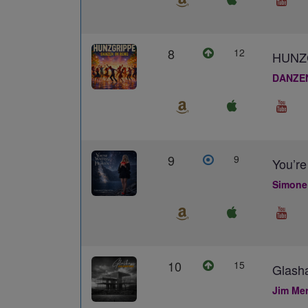
8
12
HUNZ
DANZE
9
9
You’re
Simone
10
15
Glash
Jim Me