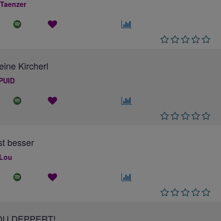
 Taenzer
eine Kircherl
PUID
ist besser
 Lou
DU DEPPERT!