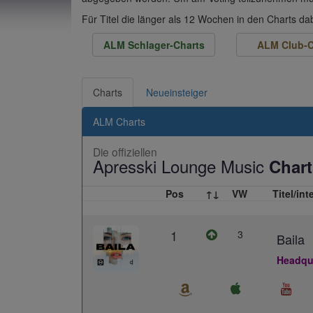
Für Titel die länger als 12 Wochen in den Charts d
ALM Schlager-Charts
ALM Club-C
Charts
Neueinsteiger
ALM Charts
Die offiziellen
Apresski Lounge Music
Chart
Pos
↑↓
VW
Titel/int
1
3
Baila
Headqua