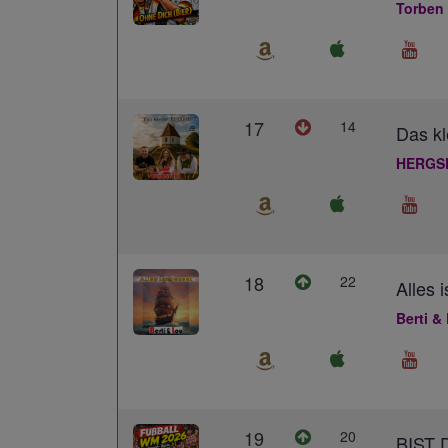
Torben
17
14
Das kl
HERGS
18
22
Alles 
Berti &
19
20
BIST 