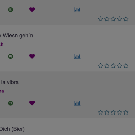
e Wiesn geh´n
ch
 la vibra
na
ich (Bier)