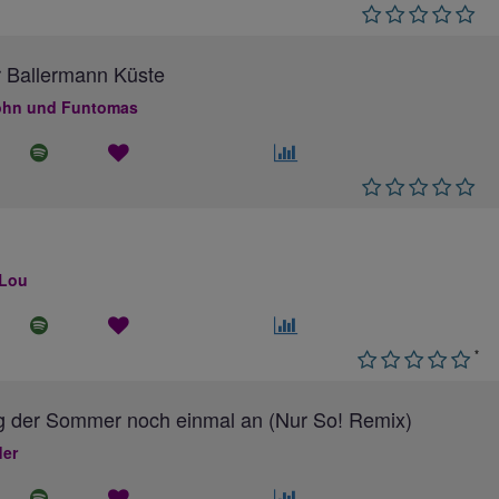
 Ballermann Küste
hn und Funtomas
 Lou
*
g der Sommer noch einmal an (Nur So! Remix)
ler