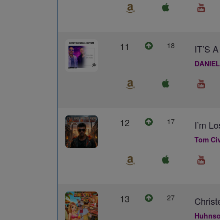
11
18
IT’S
DANIEL
12
17
I’m Lo
Tom Civ
13
27
Christ
Huhns