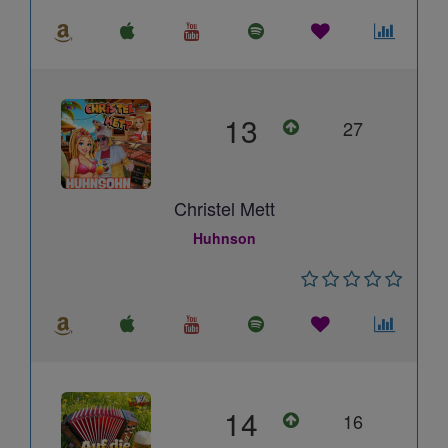
13
27
Christel Mett
Huhnson
14
16