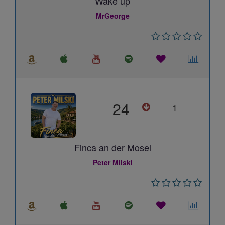
Wake up
MrGeorge
24
1
Finca an der Mosel
Peter Milski