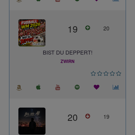
19
20
BIST DU DEPPERT!
ZWIRN
20
19