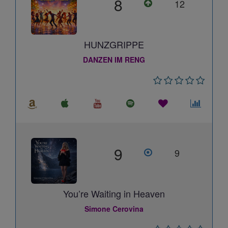
8
12
HUNZGRIPPE
DANZEN IM RENG
9
9
You’re Waiting in Heaven
Simone Cerovina