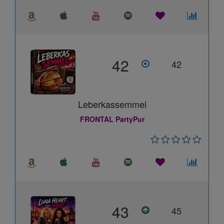
42
42
Leberkassemmel
FRONTAL PartyPur
43
45