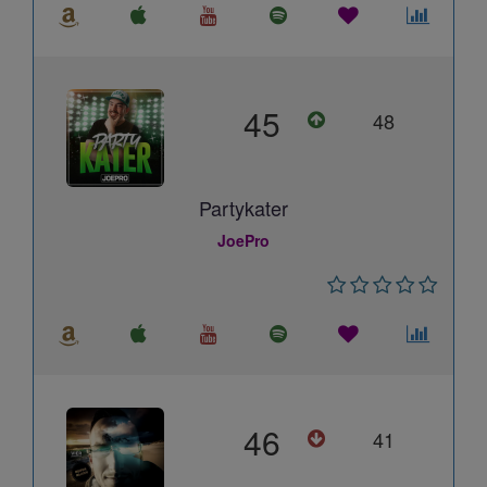
45
48
Partykater
JoePro
46
41