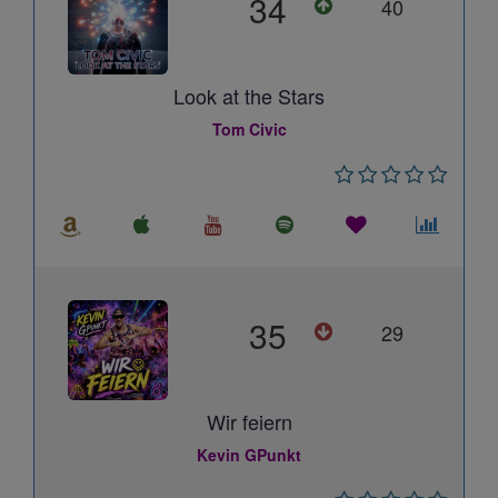
34
40
Look at the Stars
Tom Civic
35
29
Wir feiern
Kevin GPunkt