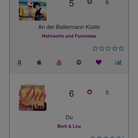
5
8
An der Ballermann Küste
Huhnsohn und Funtomas
6
5
Du
Berti & Lou
*