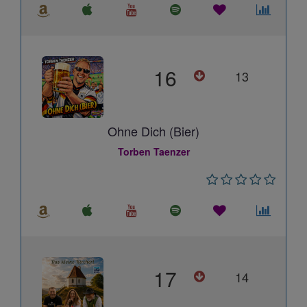
16
13
Ohne Dich (Bier)
Torben Taenzer
17
14