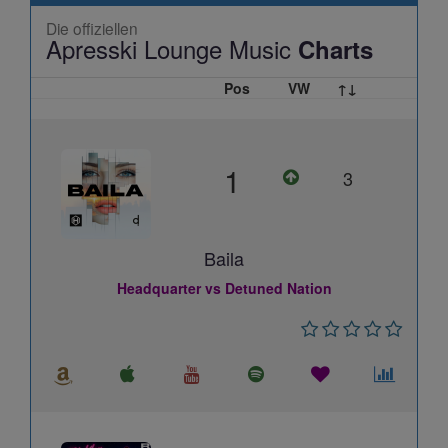
Die offiziellen
Apresski Lounge Music
Charts
Pos
VW
↑↓
1
3
Baila
Headquarter vs Detuned Nation