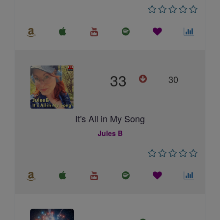
33
30
It's All in My Song
Jules B