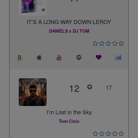
IT’S A LONG WAY DOWN LEROY
DANIELS x DJ TOM
12
17
I’m Lost in the Sky
Tom Civic