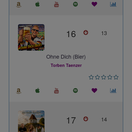
16
13
Ohne Dich (Bier)
Torben Taenzer
17
14