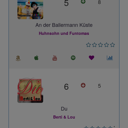
5
8
An der Ballermann Küste
Huhnsohn und Funtomas
6
5
Du
Berti & Lou
*