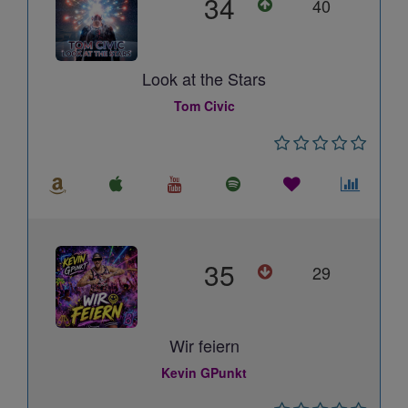
34
40
Look at the Stars
Tom Civic
35
29
Wir feiern
Kevin GPunkt