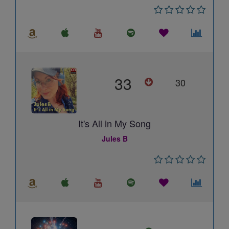
33
30
It's All in My Song
Jules B