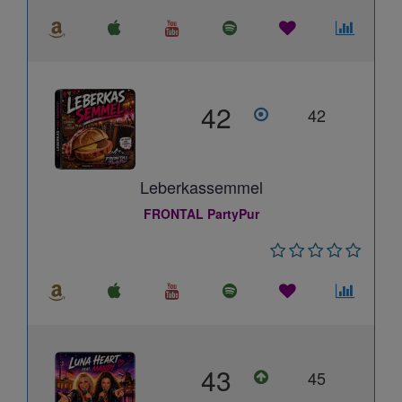
42
42
Leberkassemmel
FRONTAL PartyPur
43
45