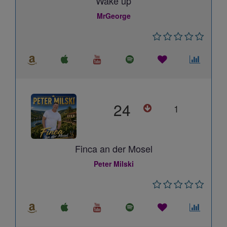
Wake up
MrGeorge
24
1
Finca an der Mosel
Peter Milski