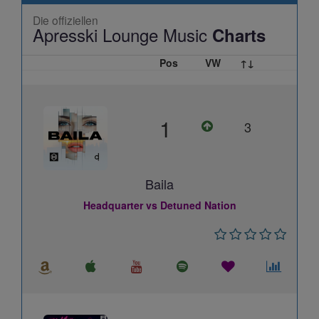
Die offiziellen
Apresski Lounge Music
Charts
Pos
VW
↑↓
1
3
Baila
Headquarter vs Detuned Nation