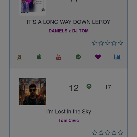
IT’S A LONG WAY DOWN LEROY
DANIELS x DJ TOM
12
17
I’m Lost in the Sky
Tom Civic