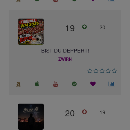
19
20
BIST DU DEPPERT!
ZWIRN
20
19