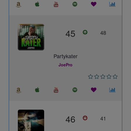
45
48
Partykater
JoePro
46
41