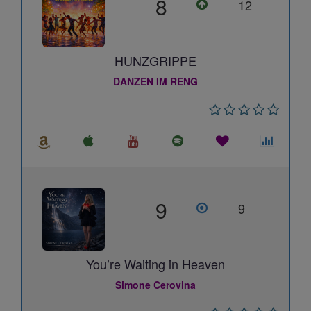
8
12
HUNZGRIPPE
DANZEN IM RENG
9
9
You’re Waiting in Heaven
Simone Cerovina