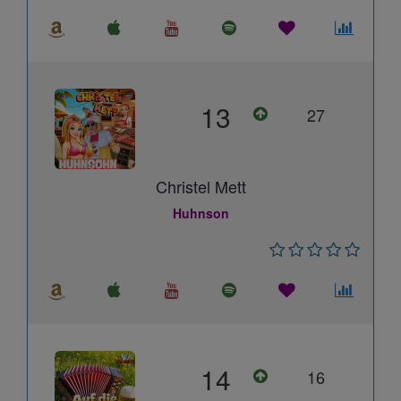
13
27
Christel Mett
Huhnson
14
16