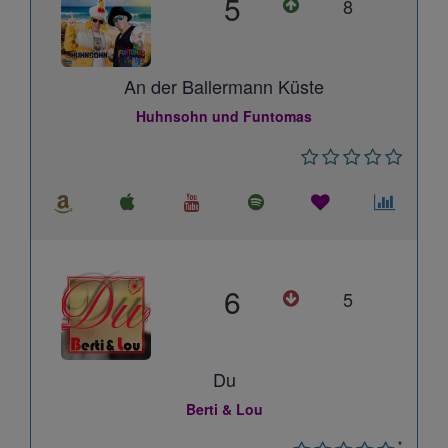
5
8
An der Ballermann Küste
Huhnsohn und Funtomas
6
5
Du
Berti & Lou
*