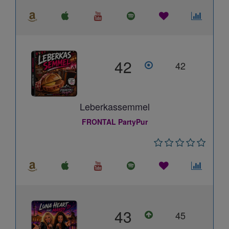
42
42
Leberkassemmel
FRONTAL PartyPur
43
45