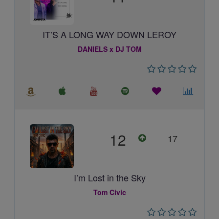
IT’S A LONG WAY DOWN LEROY
DANIELS x DJ TOM
12
17
I’m Lost in the Sky
Tom Civic