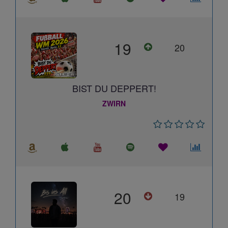
19
20
BIST DU DEPPERT!
ZWIRN
20
19