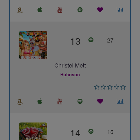
13
27
Christel Mett
Huhnson
14
16