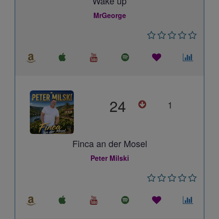
Wake up
MrGeorge
24
1
Finca an der Mosel
Peter Milski