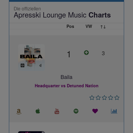
Die offiziellen
Apresski Lounge Music
Charts
Pos
VW
↑↓
1
3
Baila
Headquarter vs Detuned Nation