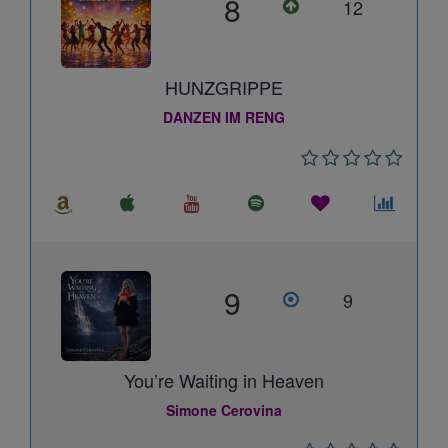
8
12
HUNZGRIPPE
DANZEN IM RENG
9
9
You’re Waiting in Heaven
Simone Cerovina