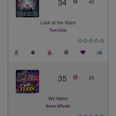
34
40
Look at the Stars
Tom Civic
35
29
Wir feiern
Kevin GPunkt