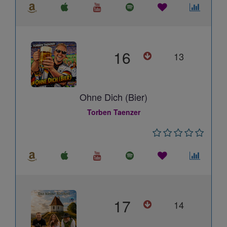
16
13
Ohne Dich (Bier)
Torben Taenzer
17
14