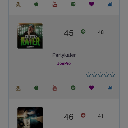
45
48
Partykater
JoePro
46
41