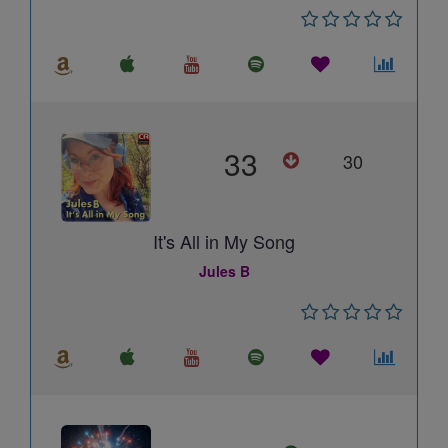
33
30
It's All in My Song
Jules B