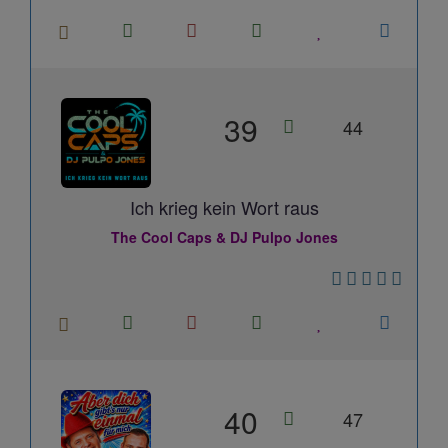
39
44
Ich krieg kein Wort raus
The Cool Caps & DJ Pulpo Jones
40
47