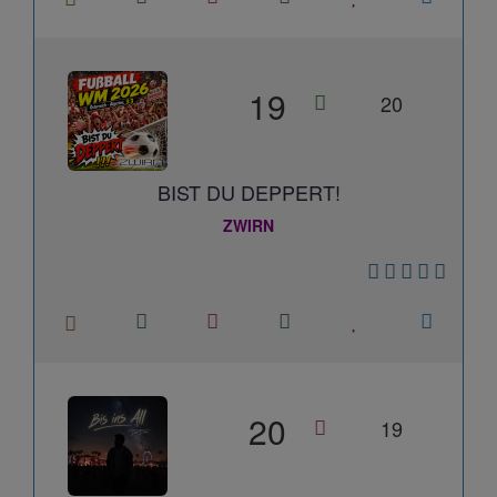
19
20
BIST DU DEPPERT!
ZWIRN
20
19