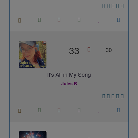
33
30
It's All in My Song
Jules B