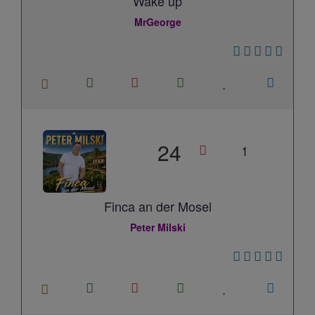
Wake up
MrGeorge
24
1
Finca an der Mosel
Peter Milski