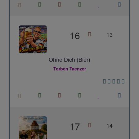
16
13
Ohne Dich (Bier)
Torben Taenzer
17
14