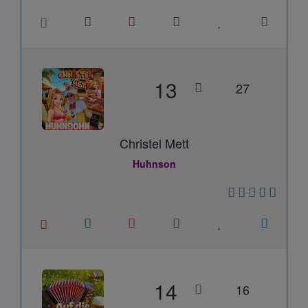
13
27
Christel Mett
Huhnson
14
16