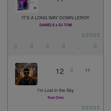
IT’S A LONG WAY DOWN LEROY
DANIELS x DJ TOM
12
17
I’m Lost in the Sky
Tom Civic