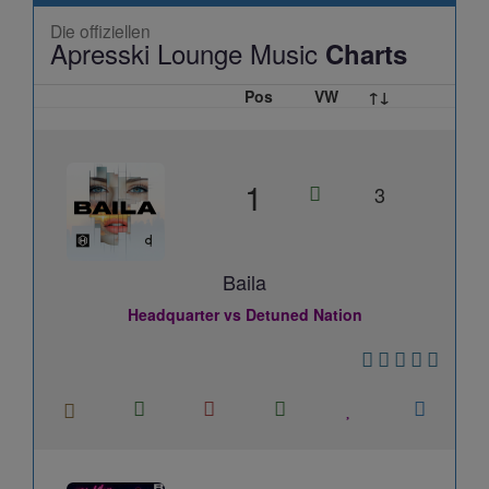
Die offiziellen
Apresski Lounge Music
Charts
Pos
VW
↑↓
1
3
Baila
Headquarter vs Detuned Nation