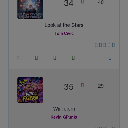
34
40
Look at the Stars
Tom Civic
35
29
Wir feiern
Kevin GPunkt