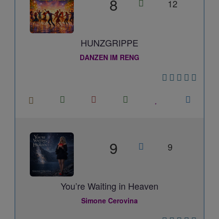
8
12
HUNZGRIPPE
DANZEN IM RENG
9
9
You’re Waiting in Heaven
Simone Cerovina