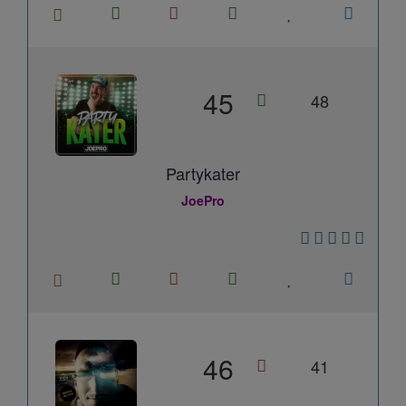
45
48
Partykater
JoePro
46
41