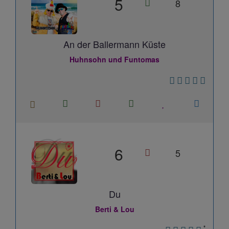
5
8
An der Ballermann Küste
Huhnsohn und Funtomas
6
5
Du
Berti & Lou
*