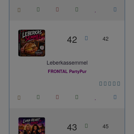
42
42
Leberkassemmel
FRONTAL PartyPur
43
45