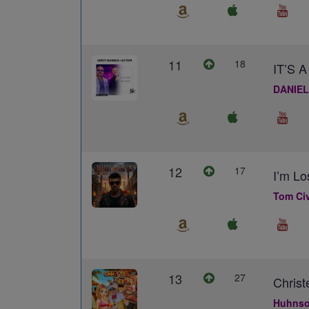
11
18
IT’S
DANIEL
12
17
I’m Lo
Tom Civ
13
27
Christ
Huhns