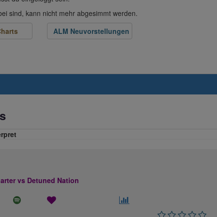
abei sind, kann nicht mehr abgesimmt werden.
harts
ALM Neuvorstellungen
s
erpret
rter vs Detuned Nation