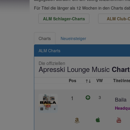
Für Titel die länger als 12 Wochen in den Charts d
ALM Schlager-Charts
ALM Club-C
Charts
Neueinsteiger
ALM Charts
Die offiziellen
Apresski Lounge Music
Chart
Pos
↑↓
VW
Titel/int
1
3
Baila
Headqua