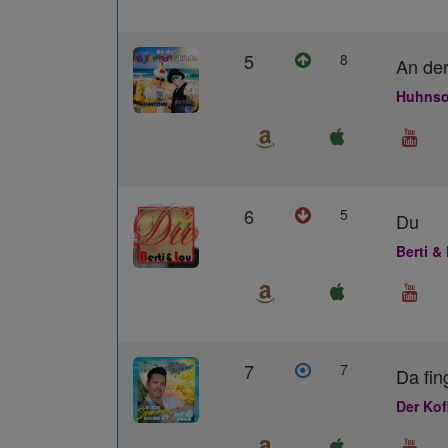
5
8
An der
Huhnso
6
5
Du
Berti &
7
7
Da fin
Der Kof