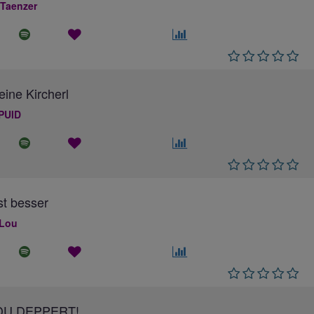
 Taenzer
eine Kircherl
PUID
ist besser
 Lou
DU DEPPERT!