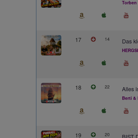
Torben
17
14
Das kl
HERGS
18
22
Alles 
Berti &
19
20
BIST 