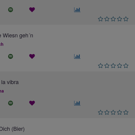
e Wiesn geh´n
ch
 la vibra
na
ich (Bier)