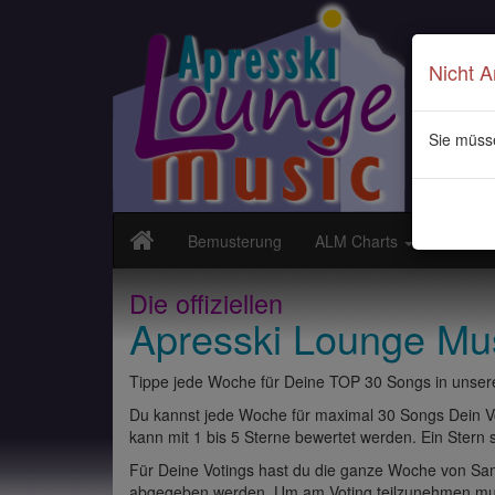
Nicht 
Sie müss
Bemusterung
ALM Charts
Neuvor
Die offiziellen
Apresski Lounge Mu
Tippe jede Woche für Deine TOP 30 Songs in unsere
Du kannst jede Woche für maximal 30 Songs Dein Vo
kann mit 1 bis 5 Sterne bewertet werden. Ein Stern st
Für Deine Votings hast du die ganze Woche von Sams
abgegeben werden. Um am Voting teilzunehmen muss