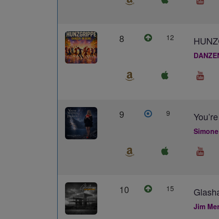
8
12
HUNZ
DANZE
9
9
You’re
Simone
10
15
Glash
Jim Me