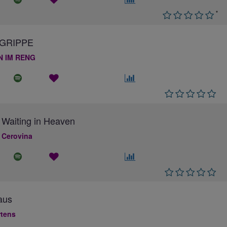
*
GRIPPE
N IM RENG
 Waiting in Heaven
 Cerovina
aus
rtens