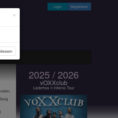
Login
Registrieren
×
liessen
und Musiker
2025 / 2026
vOXXclub
Lederhos´n Inferno Tour
 voten.
 Song
l