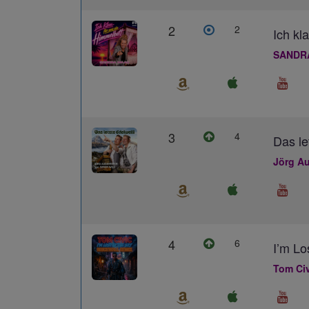
2
2
Ich kl
SANDR
3
4
Das le
Jörg Au
4
6
I’m L
Tom Civ