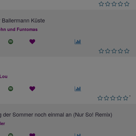
 Ballermann Küste
hn und Funtomas
 Lou
*
g der Sommer noch einmal an (Nur So! Remix)
ler