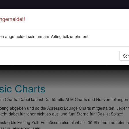
Angemeldet!
en angemeldet sein um am Voting teilzunehmen!
Sch
stellungen
Playlisten
ALM Radio
Veranstaltungen
DJ 
sic Charts
n Charts. Dabei kannst Du für alle ALM Charts und Neuvorstellungen
ting abgeben und so die Apresski Lounge Charts mitgestalten. Jeder
eht dabei für "eher nicht so gut" und fünf Sterne für "Das ist Spitze".
tag bis Freitag Zeit. Es müssen also nicht alle 30 Stimmen auf einma
t du eingeloggt sein.