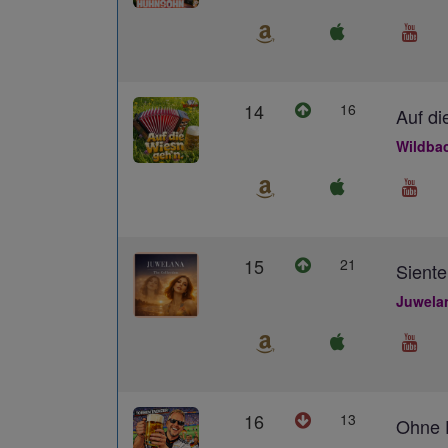
14
16
Auf di
Wildba
15
21
Siente
Juwela
16
13
Ohne D