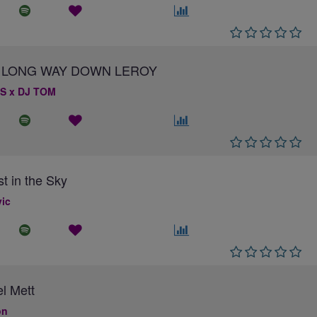
 A LONG WAY DOWN LEROY
S x DJ TOM
st in the Sky
ic
el Mett
on