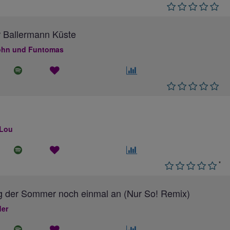
 Ballermann Küste
hn und Funtomas
 Lou
*
g der Sommer noch einmal an (Nur So! Remix)
ler