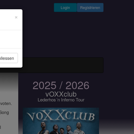
Login
Registrieren
×
liessen
und Musiker
2025 / 2026
vOXXclub
Lederhos´n Inferno Tour
 voten.
 Song
l