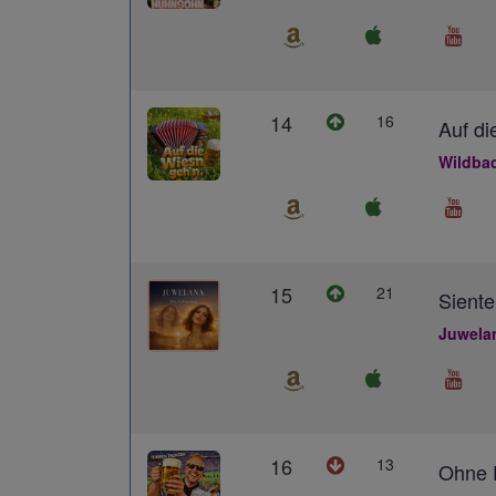
14
16
Auf di
Wildba
15
21
Siente
Juwela
16
13
Ohne D