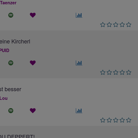
 Taenzer
eine Kircherl
PUID
ist besser
 Lou
DU DEPPERT!