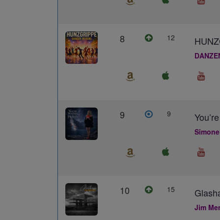
8
12
HUNZ
DANZE
9
9
You’re
Simone
10
15
Glash
Jim Me