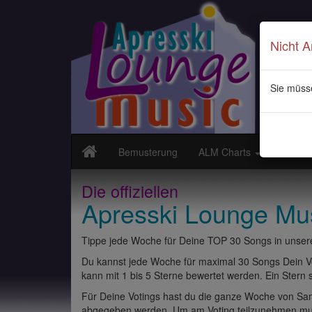
Nicht 
Sie müss
Bemusterung
ALM Charts
Neuvor
Die offiziellen
Apresski Lounge Mu
Tippe jede Woche für Deine TOP 30 Songs in unsere
Du kannst jede Woche für maximal 30 Songs Dein Vo
kann mit 1 bis 5 Sterne bewertet werden. Ein Stern st
Für Deine Votings hast du die ganze Woche von Sams
abgegeben werden. Um am Voting teilzunehmen muss