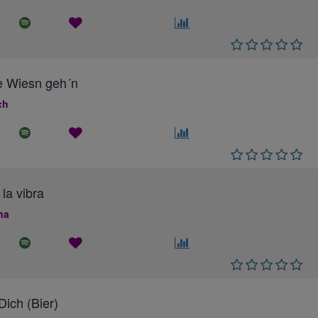
e Wiesn geh´n
ch
 la vibra
na
ich (Bier)