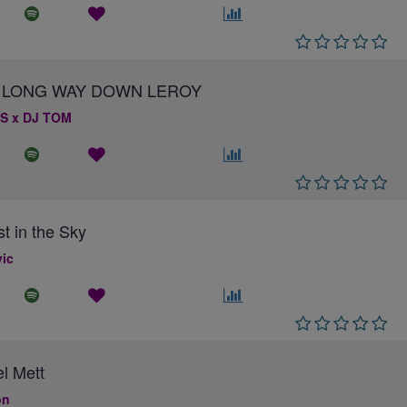
 A LONG WAY DOWN LEROY
S x DJ TOM
st in the Sky
ic
el Mett
on