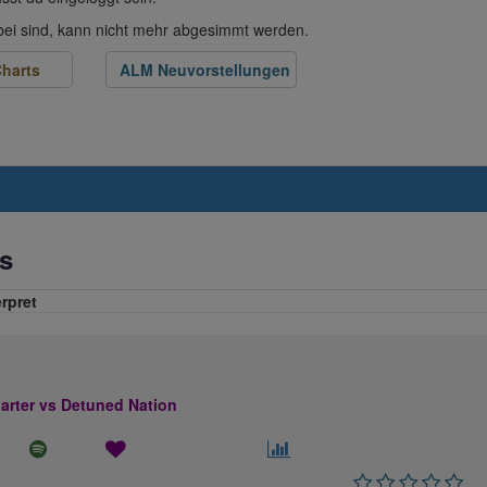
abei sind, kann nicht mehr abgesimmt werden.
harts
ALM Neuvorstellungen
s
erpret
rter vs Detuned Nation