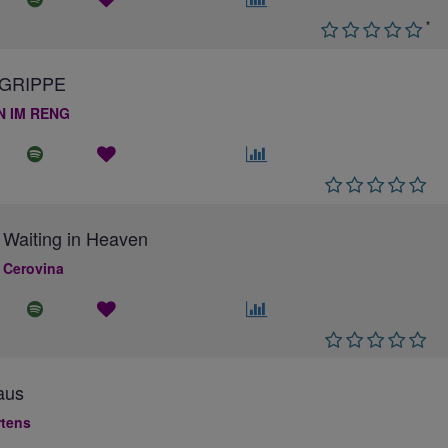
*
GRIPPE
N IM RENG
 Waiting in Heaven
 Cerovina
aus
rtens