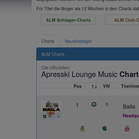
Für Titel die länger als 12 Wochen in den Charts d
ALM Schlager-Charts
ALM Club-C
Charts
Neueinsteiger
ALM Charts
Die offiziellen
Apresski Lounge Music
Chart
Pos
↑↓
VW
Titel/int
1
3
Baila
Headqua