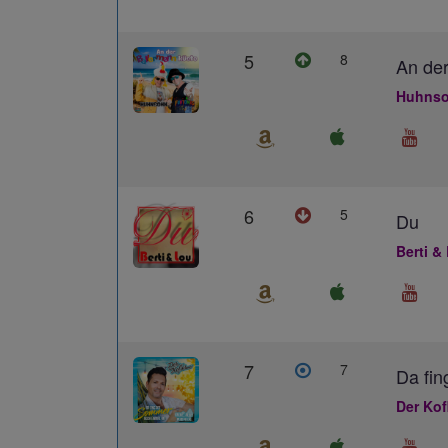
5
8
An der
Huhnso
6
5
Du
Berti &
7
7
Da fin
Der Kof