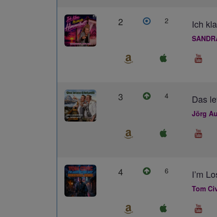
2
2
Ich kl
SANDR
3
4
Das le
Jörg Au
4
6
I’m L
Tom Civ