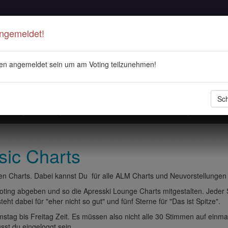
Angemeldet!
en angemeldet sein um am Voting teilzunehmen!
Sch
stellungen
Playlisten
ALM Radio
Veranstaltungen
DJ 
sic Charts
n Charts. Dabei kannst Du für alle ALM Charts und Neuvorstellungen
ting abgeben und so die Apresski Lounge Charts mitgestalten. Jeder
eht dabei für "eher nicht so gut" und fünf Sterne für "Das ist Spitze".
tag bis Freitag Zeit. Es müssen also nicht alle 30 Stimmen auf einma
t du eingeloggt sein.