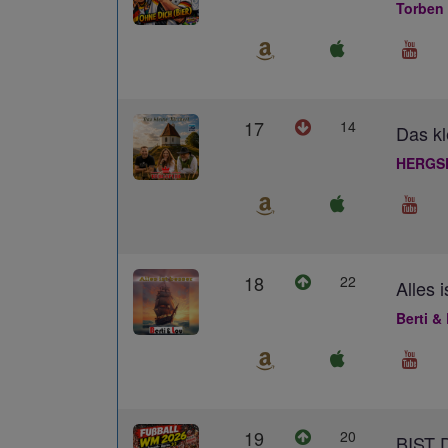
Torben
17
14
Das kl
HERGS
18
22
Alles 
Berti &
19
20
BIST 