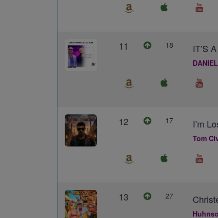
11
18
IT’S
DANIEL
12
17
I’m Lo
Tom Civ
13
27
Christ
Huhns