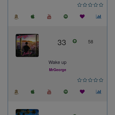
33
58
Wake up
MrGeorge