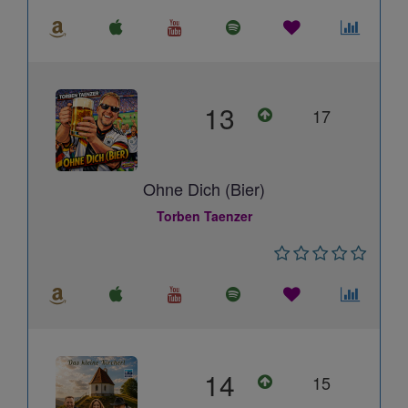
13
17
Ohne Dich (Bier)
Torben Taenzer
14
15