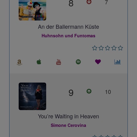
8
7
An der Ballermann Küste
Huhnsohn und Funtomas
9
10
You’re Waiting in Heaven
Simone Cerovina