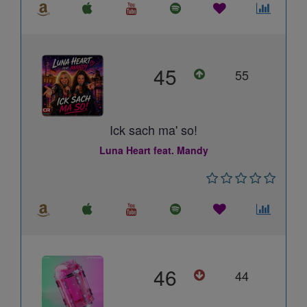
45
55
Ick sach ma' so!
Luna Heart feat. Mandy
46
44