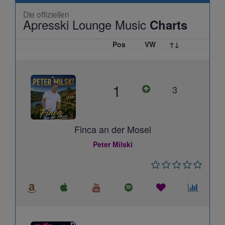
Die offiziellen
Apresski Lounge Music
Charts
Pos
VW
↑↓
1
3
Finca an der Mosel
Peter Milski