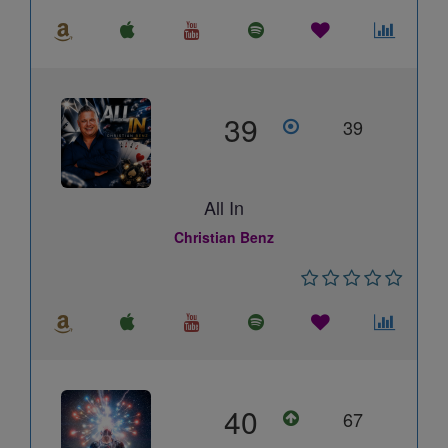
39
39
All In
Christian Benz
40
67