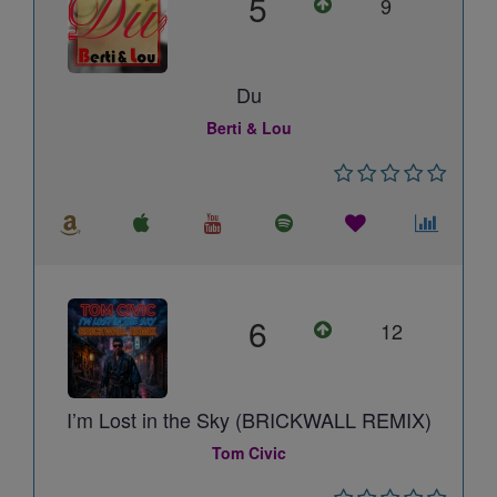
5
9
Du
Berti & Lou
6
12
I’m Lost in the Sky (BRICKWALL REMIX)
Tom Civic