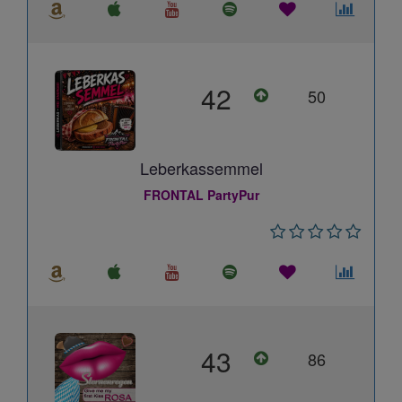
42
50
Leberkassemmel
FRONTAL PartyPur
43
86