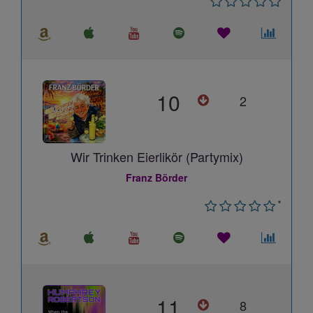
10
2
Wir Trinken Eierlikör (Partymix)
Franz Börder
*
11
8