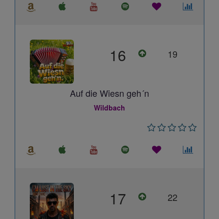
16
19
Auf die Wiesn geh´n
Wildbach
17
22