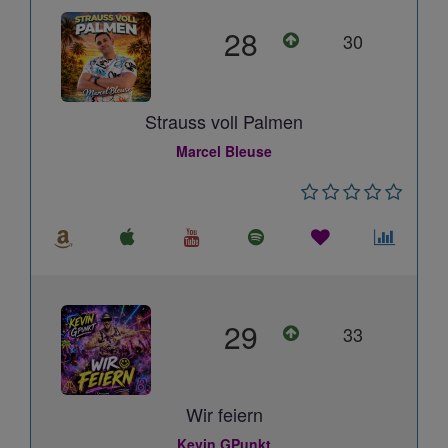
28
30
Strauss voll Palmen
Marcel Bleuse
29
33
Wir feiern
Kevin GPunkt