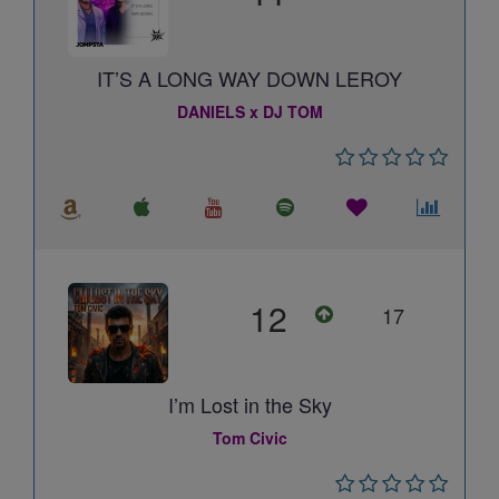
IT’S A LONG WAY DOWN LEROY
DANIELS x DJ TOM
12
17
I’m Lost in the Sky
Tom Civic