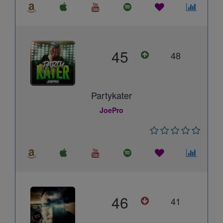
45
48
Partykater
JoePro
46
41