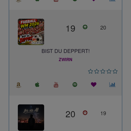
19
20
BIST DU DEPPERT!
ZWIRN
20
19