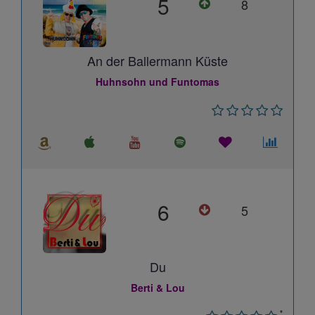
5
8
An der Ballermann Küste
Huhnsohn und Funtomas
6
5
Du
Berti & Lou
*