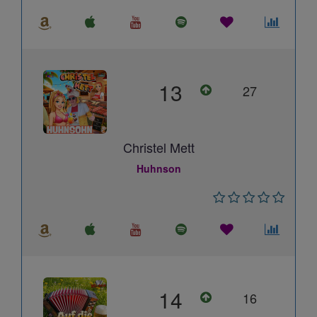
13
27
Christel Mett
Huhnson
14
16