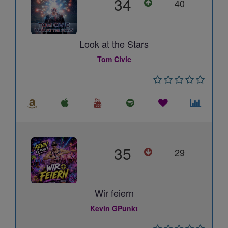
34
40
Look at the Stars
Tom Civic
35
29
Wir feiern
Kevin GPunkt