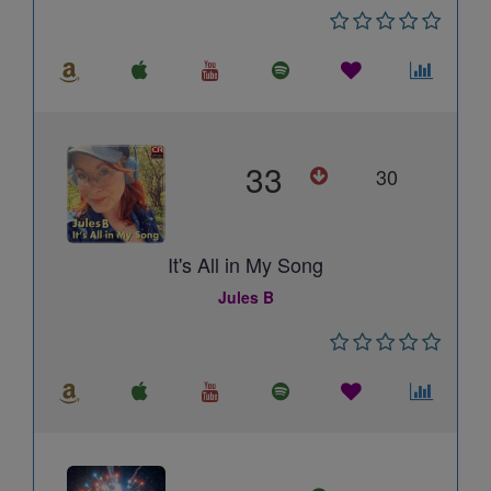
33
30
It's All in My Song
Jules B