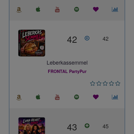
42
42
Leberkassemmel
FRONTAL PartyPur
43
45