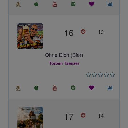
16
13
Ohne Dich (Bier)
Torben Taenzer
17
14