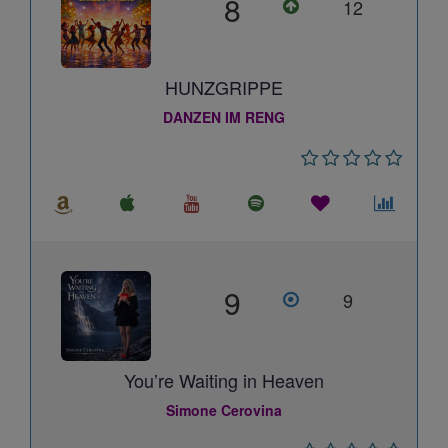
8
12
HUNZGRIPPE
DANZEN IM RENG
9
9
You’re Waiting in Heaven
Simone Cerovina