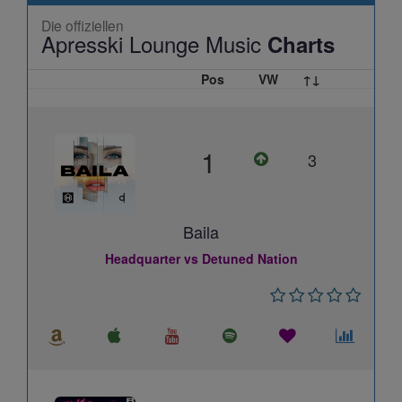
Die offiziellen
Apresski Lounge Music
Charts
Pos
VW
↑↓
1
3
Baila
Headquarter vs Detuned Nation