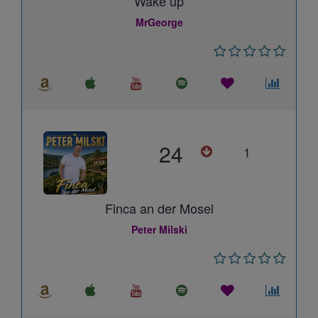
Wake up
MrGeorge
24
1
Finca an der Mosel
Peter Milski