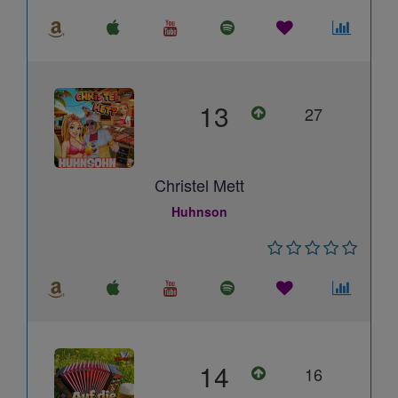
13
27
Christel Mett
Huhnson
14
16