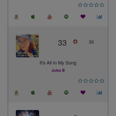
33
30
It's All in My Song
Jules B