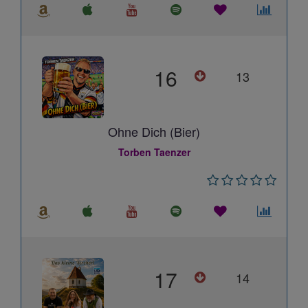
16
13
Ohne Dich (Bier)
Torben Taenzer
17
14