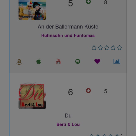
5
8
An der Ballermann Küste
Huhnsohn und Funtomas
6
5
Du
Berti & Lou
*