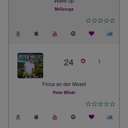
Wake up
MrGeorge
24
1
Finca an der Mosel
Peter Milski