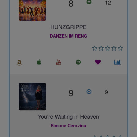
8
12
HUNZGRIPPE
DANZEN IM RENG
9
9
You’re Waiting in Heaven
Simone Cerovina