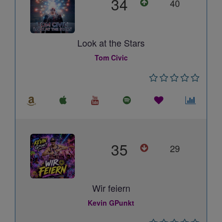
34
40
Look at the Stars
Tom Civic
35
29
Wir feiern
Kevin GPunkt