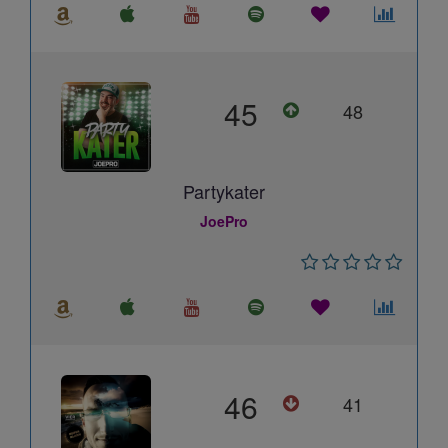
45
48
Partykater
JoePro
46
41