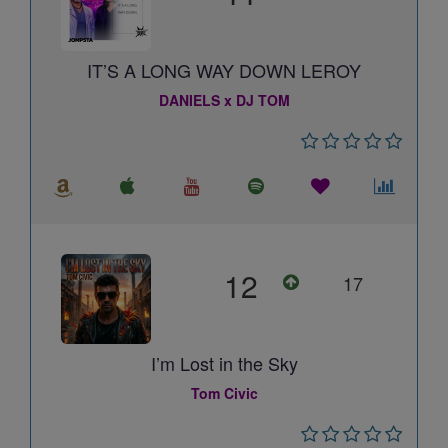
IT’S A LONG WAY DOWN LEROY
DANIELS x DJ TOM
12
17
I’m Lost in the Sky
Tom Civic