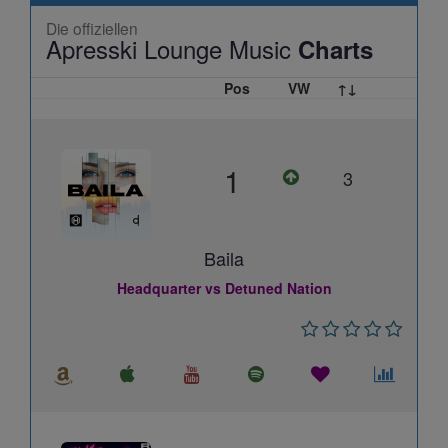
Die offiziellen
Apresski Lounge Music
Charts
Pos
VW
↑↓
1
3
Baila
Headquarter vs Detuned Nation