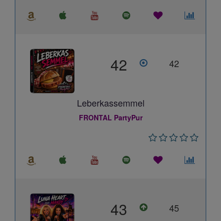
42
42
Leberkassemmel
FRONTAL PartyPur
43
45