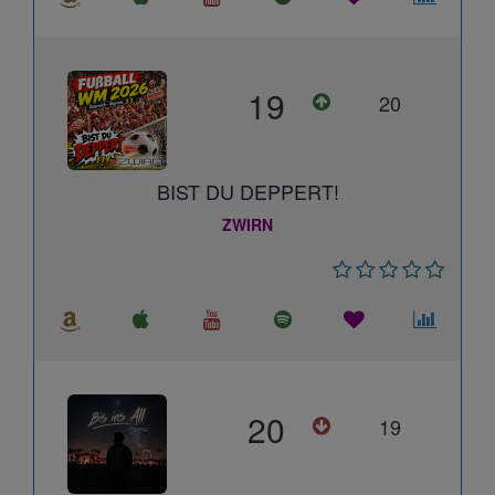
19
20
BIST DU DEPPERT!
ZWIRN
20
19