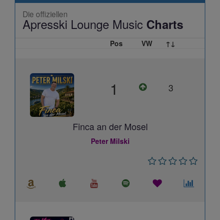
Die offiziellen
Apresski Lounge Music
Charts
Pos
VW
↑↓
1
3
Finca an der Mosel
Peter Milski