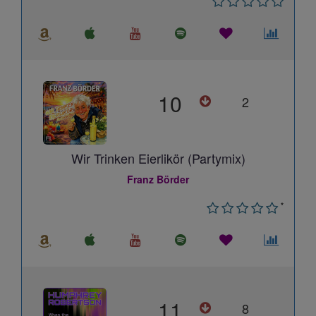
10
2
Wir Trinken Eierlikör (Partymix)
Franz Börder
*
11
8