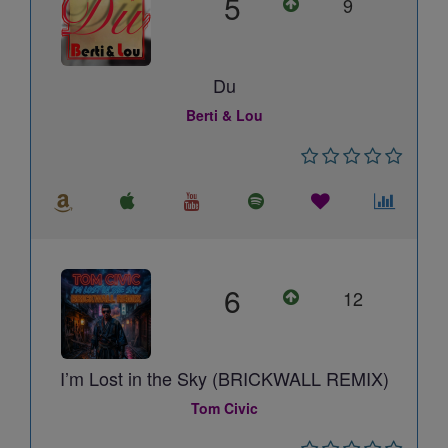
5
9
Du
Berti & Lou
6
12
I’m Lost in the Sky (BRICKWALL REMIX)
Tom Civic