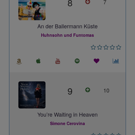
8
7
An der Ballermann Küste
Huhnsohn und Funtomas
9
10
You’re Waiting in Heaven
Simone Cerovina