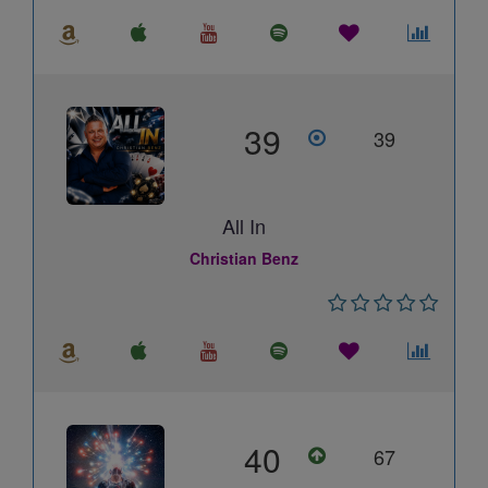
39
39
All In
Christian Benz
40
67