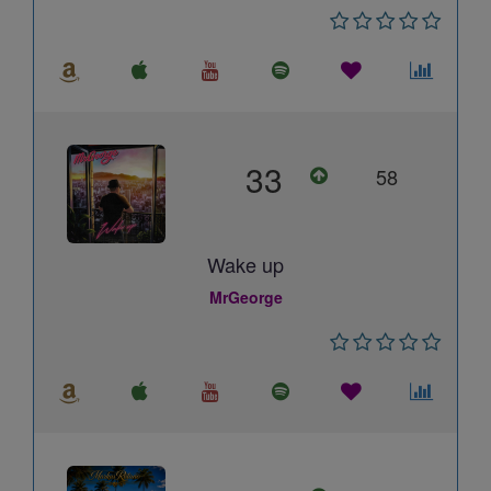
33
58
Wake up
MrGeorge