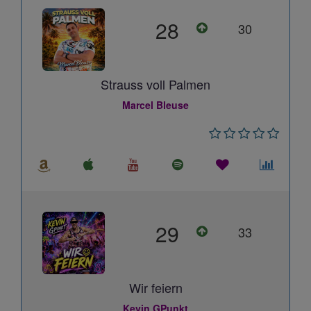
28
30
Strauss voll Palmen
Marcel Bleuse
29
33
Wir feiern
Kevin GPunkt