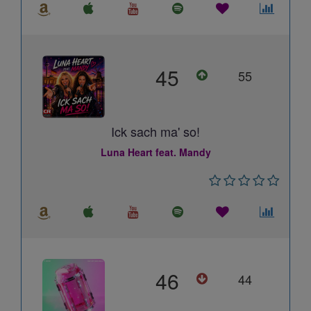
45
55
Ick sach ma' so!
Luna Heart feat. Mandy
46
44