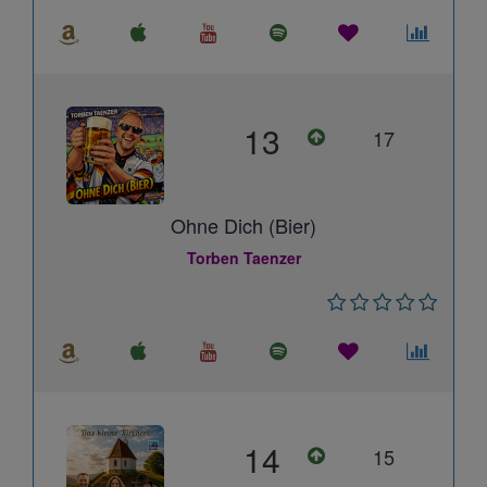
13
17
Ohne Dich (Bier)
Torben Taenzer
14
15