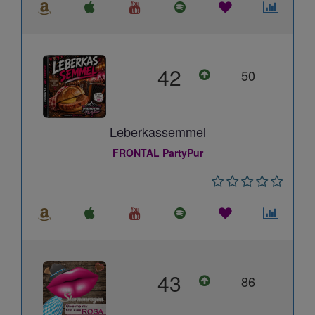
42
50
Leberkassemmel
FRONTAL PartyPur
43
86