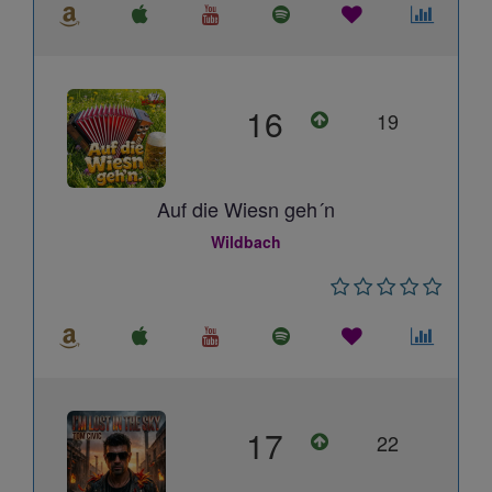
16
19
Auf die Wiesn geh´n
Wildbach
17
22