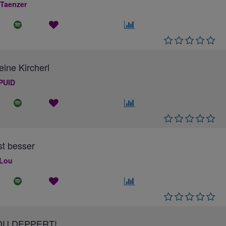
 Taenzer
eine Kircherl
PUID
ist besser
 Lou
DU DEPPERT!