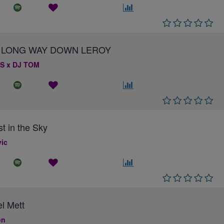
 A LONG WAY DOWN LEROY
S x DJ TOM
st in the Sky
ic
el Mett
on