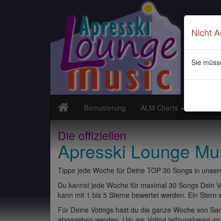
Nicht 
Sie müss
Bemusterung
ALM Charts
Neuvor
Die offiziellen
Apresski Lounge Mu
Tippe jede Woche für Deine TOP 30 Songs in unsere
Du kannst jede Woche für maximal 30 Songs Dein Vo
kann mit 1 bis 5 Sterne bewertet werden. Ein Stern st
Für Deine Votings hast du die ganze Woche von Sams
abgegeben werden. Um am Voting teilzunehmen muss