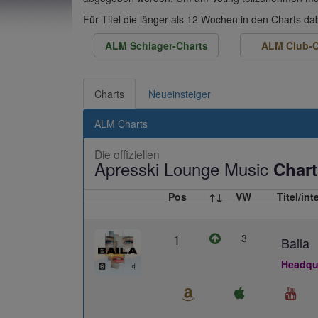
Für Titel die länger als 12 Wochen in den Charts d
ALM Schlager-Charts
ALM Club-C
Charts
Neueinsteiger
ALM Charts
Die offiziellen
Apresski Lounge Music
Chart
Pos
↑↓
VW
Titel/int
1
3
Baila
Headqua