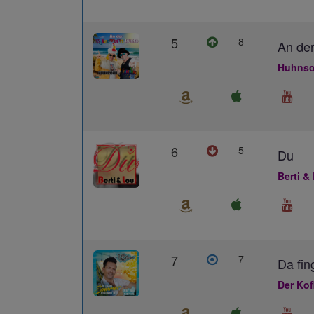
5
8
An der
Huhnso
6
5
Du
Berti &
7
7
Da fin
Der Kof