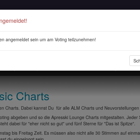
Angemeldet!
en angemeldet sein um am Voting teilzunehmen!
Sch
stellungen
Playlisten
ALM Radio
Veranstaltungen
DJ 
sic Charts
n Charts. Dabei kannst Du für alle ALM Charts und Neuvorstellungen
ting abgeben und so die Apresski Lounge Charts mitgestalten. Jeder
eht dabei für "eher nicht so gut" und fünf Sterne für "Das ist Spitze".
tag bis Freitag Zeit. Es müssen also nicht alle 30 Stimmen auf einma
t du eingeloggt sein.