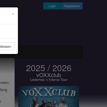
Login
Registrieren
×
liessen
und Musiker
2025 / 2026
vOXXclub
Lederhos´n Inferno Tour
 voten.
 Song
l