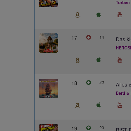
Torben
17
14
Das kl
HERGS
18
22
Alles 
Berti &
19
20
BIST 