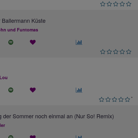
 Ballermann Küste
hn und Funtomas
 Lou
*
g der Sommer noch einmal an (Nur So! Remix)
ler