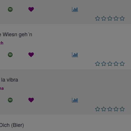
e Wiesn geh´n
ch
 la vibra
na
ich (Bier)