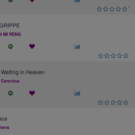
*
GRIPPE
N IM RENG
 Waiting in Heaven
 Cerovina
aus
rtens