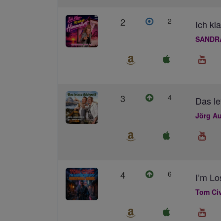
2
2
Ich kl
SANDR
3
4
Das le
Jörg Au
4
6
I’m L
Tom Civ