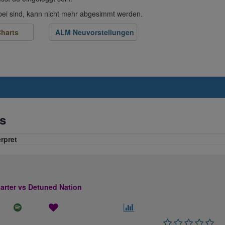
abei sind, kann nicht mehr abgesimmt werden.
harts
ALM Neuvorstellungen
s
erpret
rter vs Detuned Nation