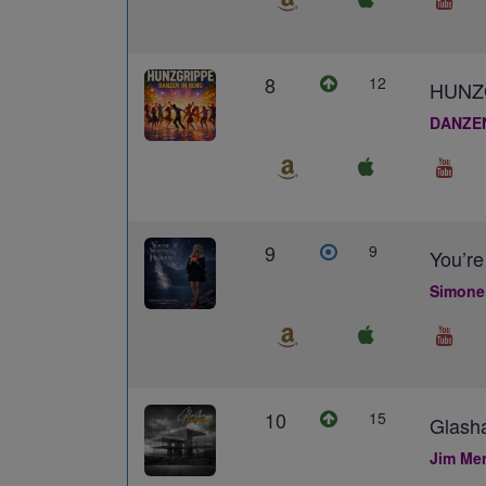
8
12
HUNZ
DANZE
9
9
You’re
Simone
10
15
Glash
Jim Me