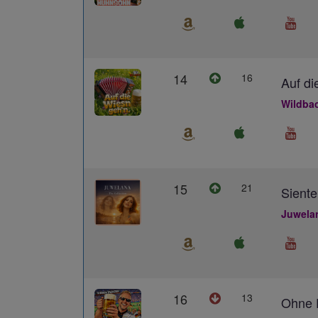
14
16
Auf di
Wildba
15
21
Siente
Juwela
16
13
Ohne D