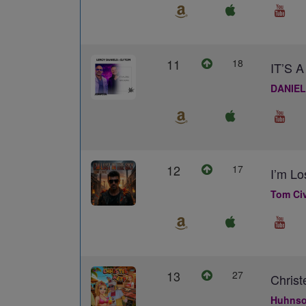
11
18
IT’S
DANIEL
12
17
I’m Lo
Tom Civ
13
27
Christ
Huhns