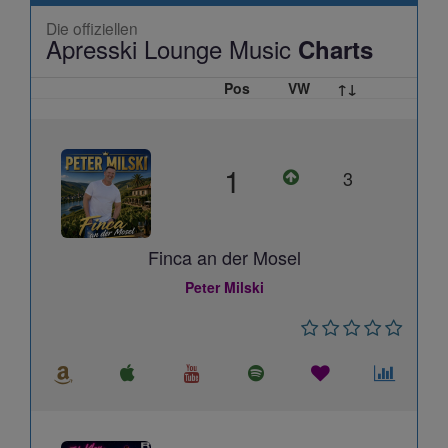
Die offiziellen
Apresski Lounge Music
Charts
Pos
VW
↑↓
1
3
Finca an der Mosel
Peter Milski