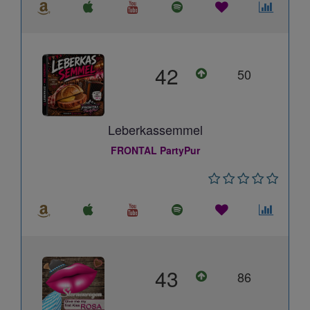
42
50
Leberkassemmel
FRONTAL PartyPur
43
86