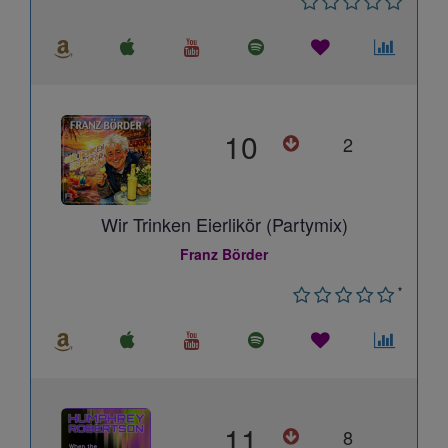
10
2
Wir Trinken Eierlikör (Partymix)
Franz Börder
*
11
8