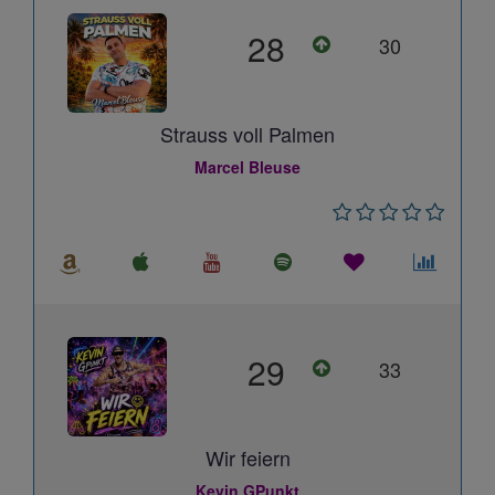
28
30
Strauss voll Palmen
Marcel Bleuse
29
33
Wir feiern
Kevin GPunkt