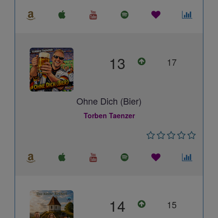
13
17
Ohne Dich (Bier)
Torben Taenzer
14
15