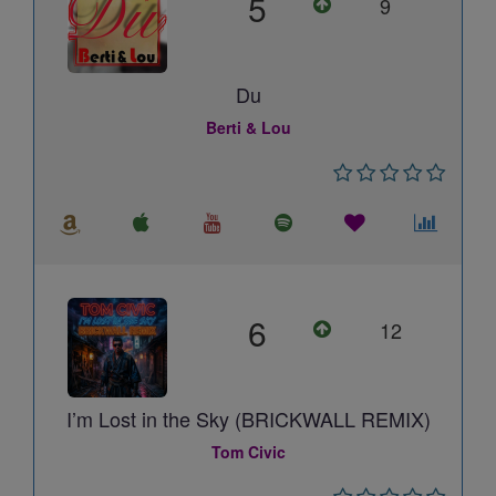
5
9
Du
Berti & Lou
6
12
I’m Lost in the Sky (BRICKWALL REMIX)
Tom Civic