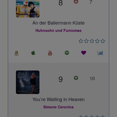
8
7
An der Ballermann Küste
Huhnsohn und Funtomas
9
10
You’re Waiting in Heaven
Simone Cerovina