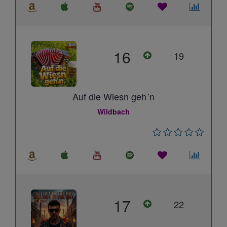
16
19
Auf die Wiesn geh´n
Wildbach
17
22