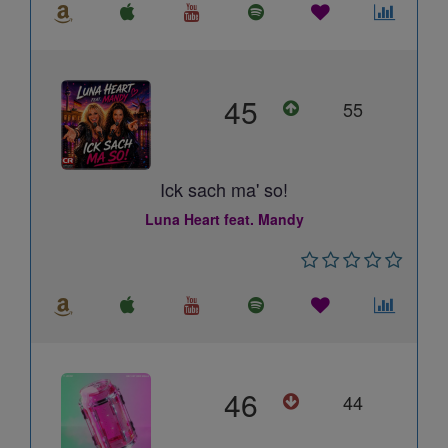
45
55
Ick sach ma' so!
Luna Heart feat. Mandy
46
44