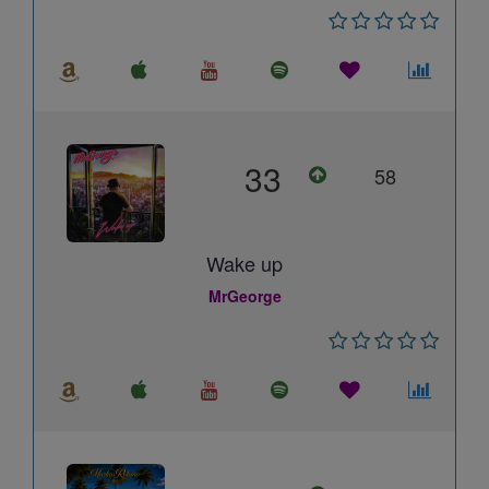
33
58
Wake up
MrGeorge