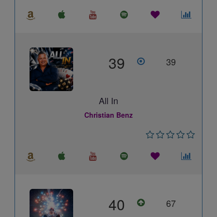
39
39
All In
Christian Benz
40
67