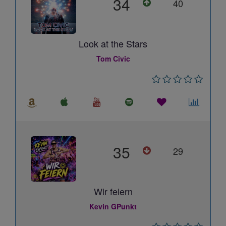
34
40
Look at the Stars
Tom Civic
35
29
Wir feiern
Kevin GPunkt