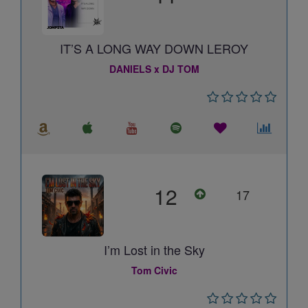
IT’S A LONG WAY DOWN LEROY
DANIELS x DJ TOM
12
17
I’m Lost in the Sky
Tom Civic