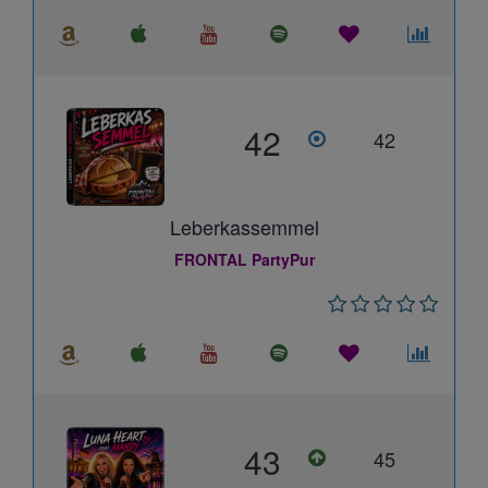
42
42
Leberkassemmel
FRONTAL PartyPur
43
45