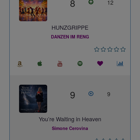
8
12
HUNZGRIPPE
DANZEN IM RENG
9
9
You’re Waiting in Heaven
Simone Cerovina