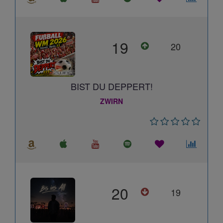
19
20
BIST DU DEPPERT!
ZWIRN
20
19