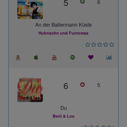
5
8
An der Ballermann Küste
Huhnsohn und Funtomas
6
5
Du
Berti & Lou
*