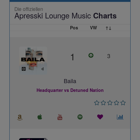
Die offiziellen
Apresski Lounge Music
Charts
Pos
VW
↑↓
1
3
Baila
Headquarter vs Detuned Nation