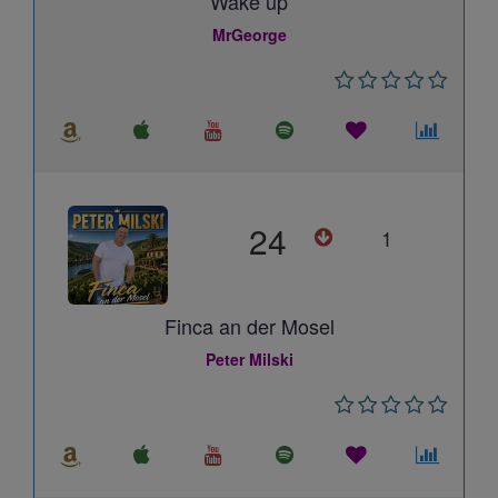
Wake up
MrGeorge
24
1
Finca an der Mosel
Peter Milski