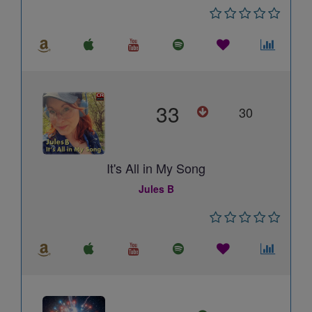
33
30
It's All in My Song
Jules B