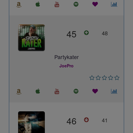
45
48
Partykater
JoePro
46
41