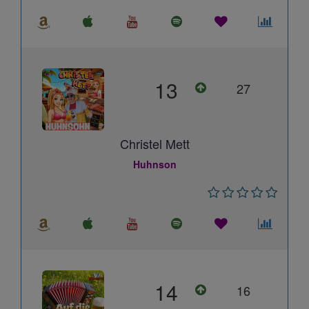
13
27
Christel Mett
Huhnson
14
16