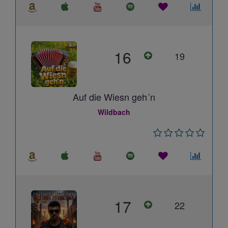
16
19
Auf die Wiesn geh´n
Wildbach
17
22