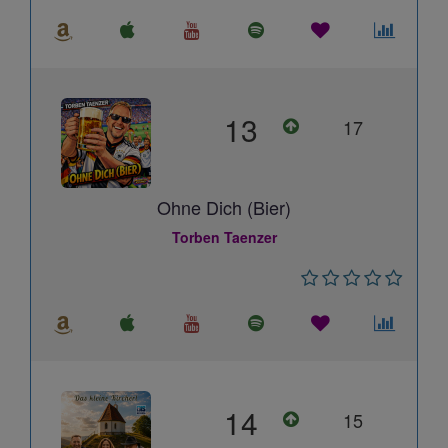
13
17
Ohne Dich (Bier)
Torben Taenzer
14
15