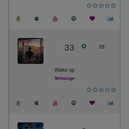
33
58
Wake up
MrGeorge