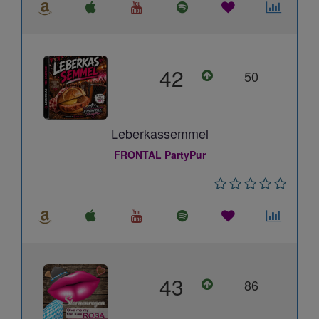
42
50
Leberkassemmel
FRONTAL PartyPur
43
86