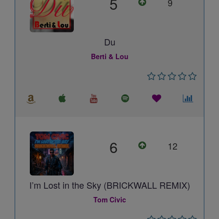
5
9
Du
Berti & Lou
6
12
I’m Lost in the Sky (BRICKWALL REMIX)
Tom Civic