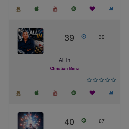
39
39
All In
Christian Benz
40
67