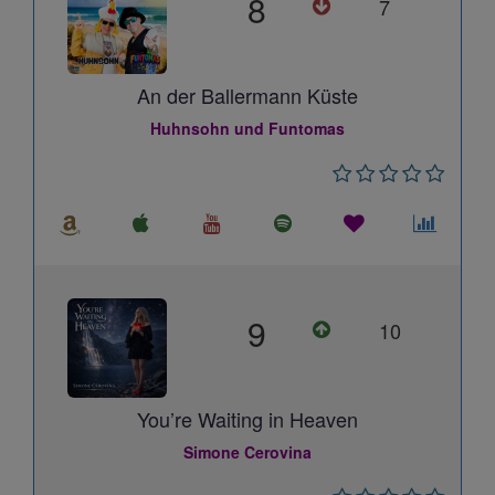
8
7
An der Ballermann Küste
Huhnsohn und Funtomas
9
10
You’re Waiting in Heaven
Simone Cerovina