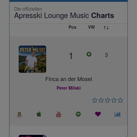
Die offiziellen
Apresski Lounge Music
Charts
Pos
VW
↑↓
1
3
Finca an der Mosel
Peter Milski