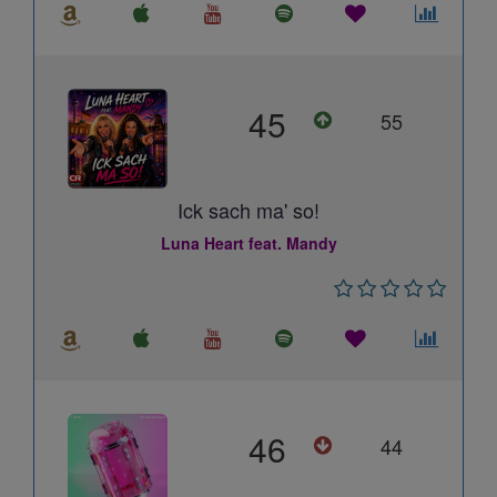
45
55
Ick sach ma' so!
Luna Heart feat. Mandy
46
44