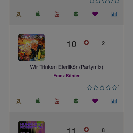
10
2
Wir Trinken Eierlikör (Partymix)
Franz Börder
*
11
8