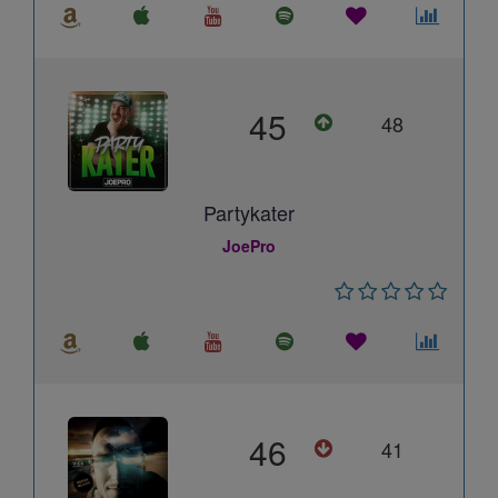
45
48
Partykater
JoePro
46
41