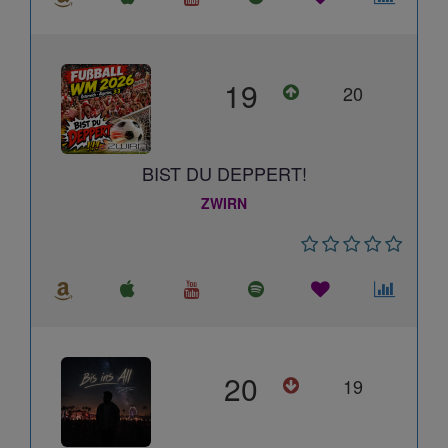
19
20
BIST DU DEPPERT!
ZWIRN
20
19