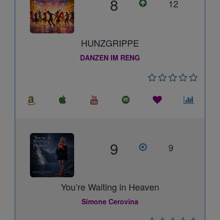
8
12
HUNZGRIPPE
DANZEN IM RENG
9
9
You’re Waiting in Heaven
Simone Cerovina