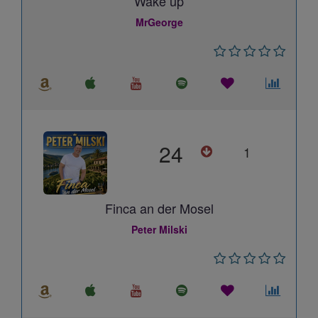
Wake up
MrGeorge
24
1
Finca an der Mosel
Peter Milski