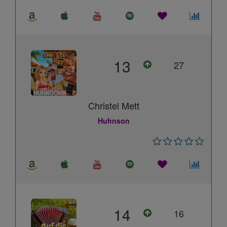
13
27
Christel Mett
Huhnson
14
16