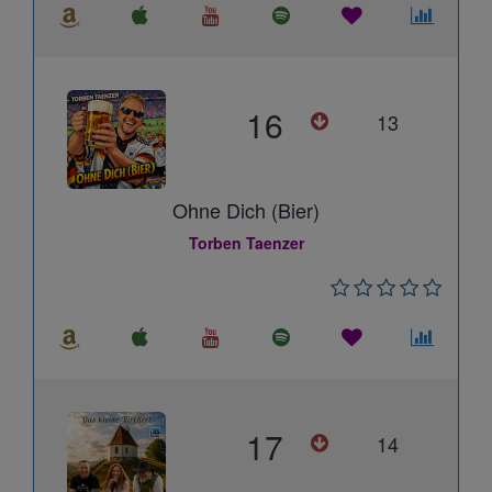
16
13
Ohne Dich (Bier)
Torben Taenzer
17
14