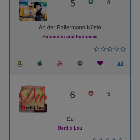
5
8
An der Ballermann Küste
Huhnsohn und Funtomas
6
5
Du
Berti & Lou
*