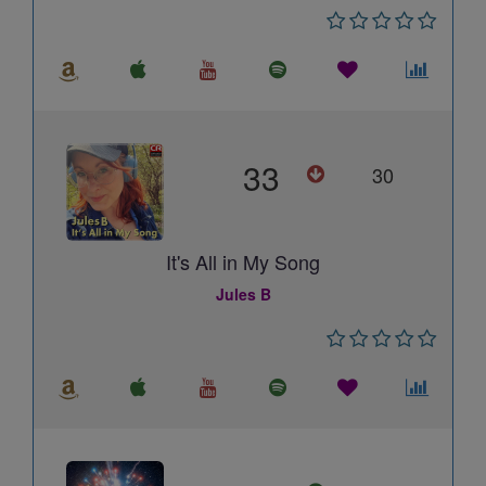
33
30
It's All in My Song
Jules B