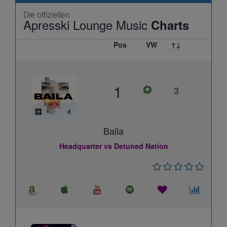
Die offiziellen
Apresski Lounge Music
Charts
Pos
VW
↑↓
1
3
Baila
Headquarter vs Detuned Nation