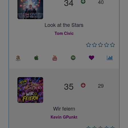
34
40
Look at the Stars
Tom Civic
35
29
Wir feiern
Kevin GPunkt