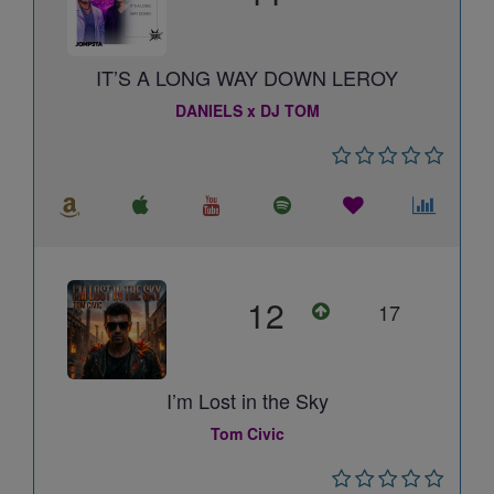
IT’S A LONG WAY DOWN LEROY
DANIELS x DJ TOM
12
17
I’m Lost in the Sky
Tom Civic