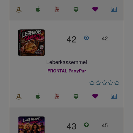
42
42
Leberkassemmel
FRONTAL PartyPur
43
45