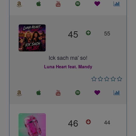
45
55
Ick sach ma' so!
Luna Heart feat. Mandy
46
44