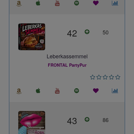
42
50
Leberkassemmel
FRONTAL PartyPur
43
86