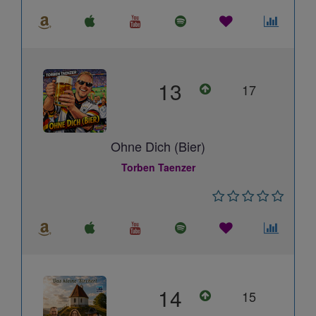
13
17
Ohne Dich (Bier)
Torben Taenzer
14
15