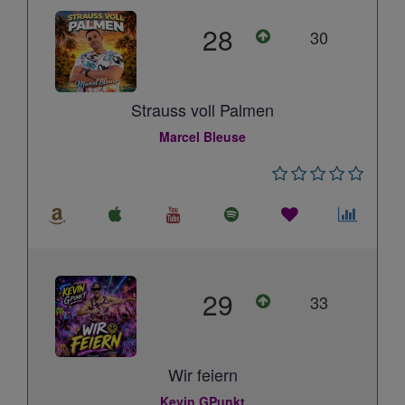
28
30
Strauss voll Palmen
Marcel Bleuse
29
33
Wir feiern
Kevin GPunkt