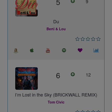
5
9
Du
Berti & Lou
6
12
I’m Lost in the Sky (BRICKWALL REMIX)
Tom Civic