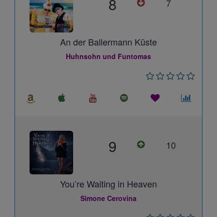
8
7
An der Ballermann Küste
Huhnsohn und Funtomas
9
10
You’re Waiting in Heaven
Simone Cerovina