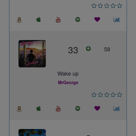
33
58
Wake up
MrGeorge