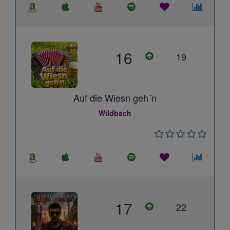
16
19
Auf die Wiesn geh´n
Wildbach
17
22