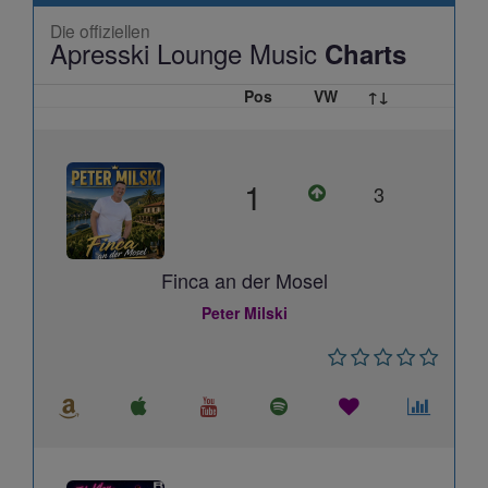
Die offiziellen
Apresski Lounge Music
Charts
Pos
VW
↑↓
1
3
Finca an der Mosel
Peter Milski