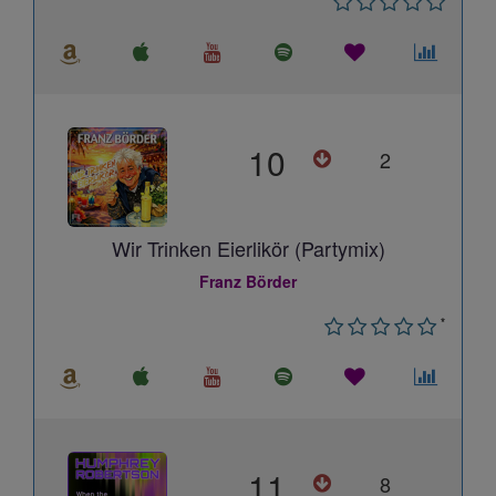
10
2
Wir Trinken Eierlikör (Partymix)
Franz Börder
*
11
8