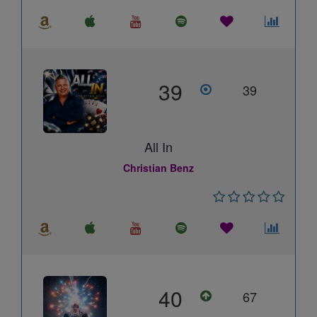
39
39
All In
Christian Benz
40
67