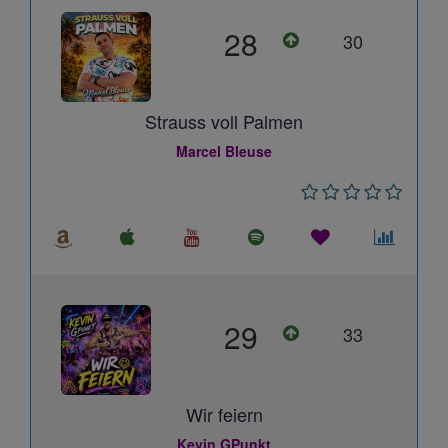
28
30
Strauss voll Palmen
Marcel Bleuse
29
33
Wir feiern
Kevin GPunkt