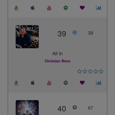
39
39
All In
Christian Benz
40
67