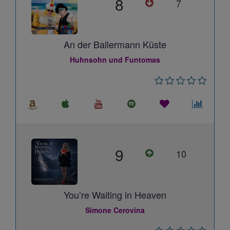
8
7
An der Ballermann Küste
Huhnsohn und Funtomas
9
10
You’re Waiting in Heaven
Simone Cerovina