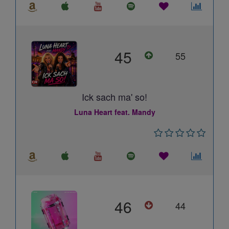
45
55
Ick sach ma' so!
Luna Heart feat. Mandy
46
44