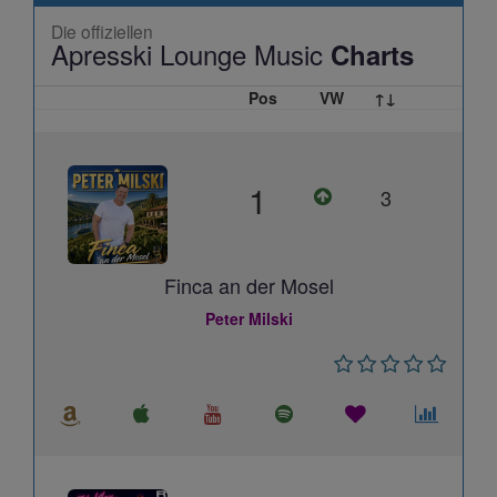
Die offiziellen
Apresski Lounge Music
Charts
Pos
VW
↑↓
1
3
Finca an der Mosel
Peter Milski