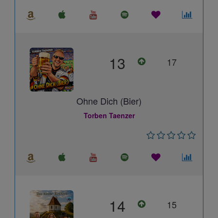
13
17
Ohne Dich (Bier)
Torben Taenzer
14
15