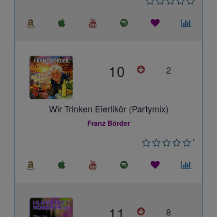
10
2
Wir Trinken Eierlikör (Partymix)
Franz Börder
*
11
8