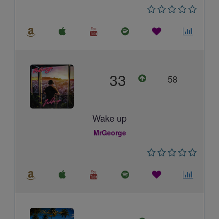
33
58
Wake up
MrGeorge