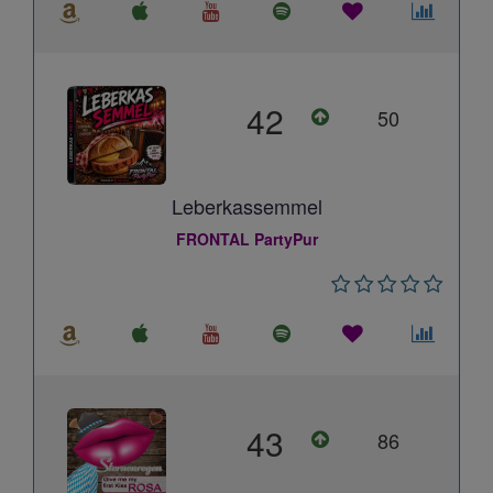
42
50
Leberkassemmel
FRONTAL PartyPur
43
86