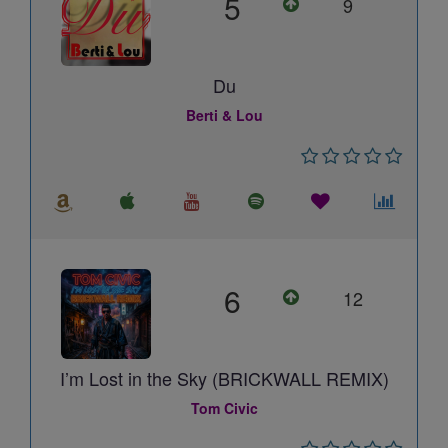
5
9
Du
Berti & Lou
6
12
I’m Lost in the Sky (BRICKWALL REMIX)
Tom Civic