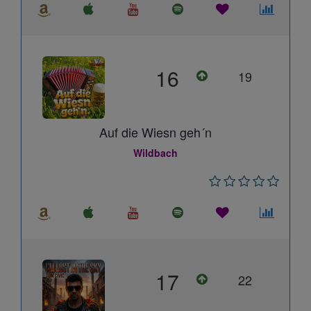
16
19
Auf die Wiesn geh´n
Wildbach
17
22