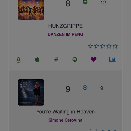
8
12
HUNZGRIPPE
DANZEN IM RENG
9
9
You’re Waiting in Heaven
Simone Cerovina