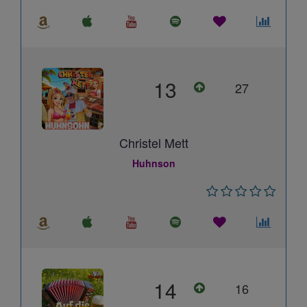
13
27
Christel Mett
Huhnson
14
16