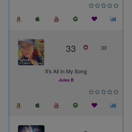
33
30
It's All in My Song
Jules B