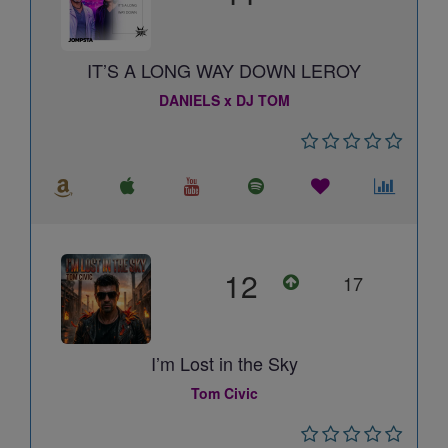
IT’S A LONG WAY DOWN LEROY
DANIELS x DJ TOM
12
17
I’m Lost in the Sky
Tom Civic