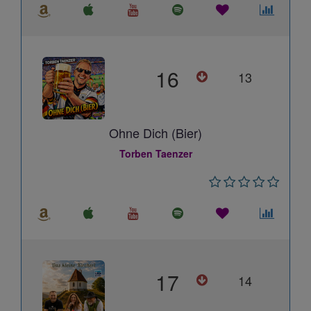
16
13
Ohne Dich (Bier)
Torben Taenzer
17
14