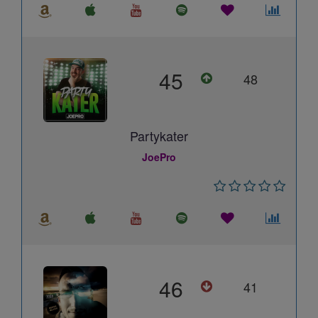
45
48
Partykater
JoePro
46
41