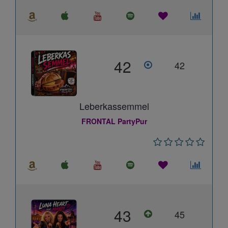
42
42
Leberkassemmel
FRONTAL PartyPur
43
45