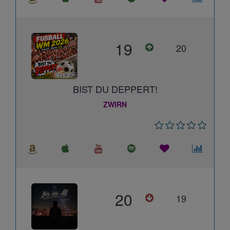
19
20
BIST DU DEPPERT!
ZWIRN
20
19