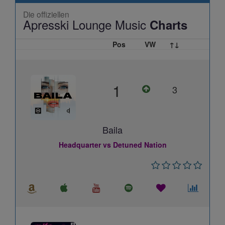
Die offiziellen
Apresski Lounge Music
Charts
Pos
VW
↑↓
1
3
Baila
Headquarter vs Detuned Nation