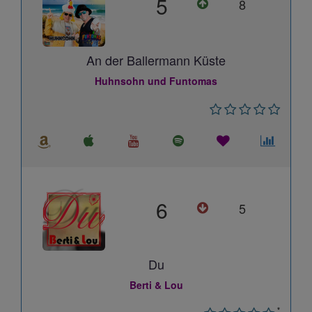
5
8
An der Ballermann Küste
Huhnsohn und Funtomas
6
5
Du
Berti & Lou
*