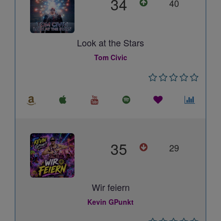
34
40
Look at the Stars
Tom Civic
35
29
Wir feiern
Kevin GPunkt