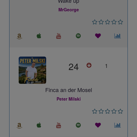
Wake up
MrGeorge
24
1
Finca an der Mosel
Peter Milski