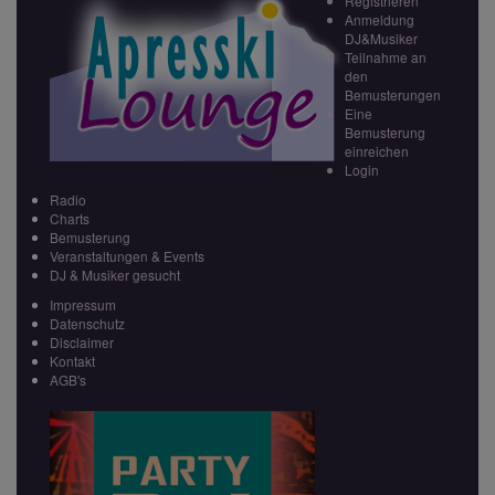
Registrieren
Anmeldung
DJ&Musiker
Teilnahme an
den
Bemusterungen
Eine
Bemusterung
einreichen
Login
Radio
Charts
Bemusterung
Veranstaltungen & Events
DJ & Musiker gesucht
Impressum
Datenschutz
Disclaimer
Kontakt
AGB's