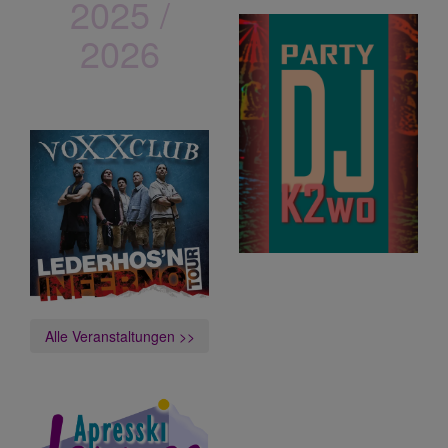
2025 /
2026
vOXXclub
Lederhos´n Inferno Tour
Alle Veranstaltungen >>