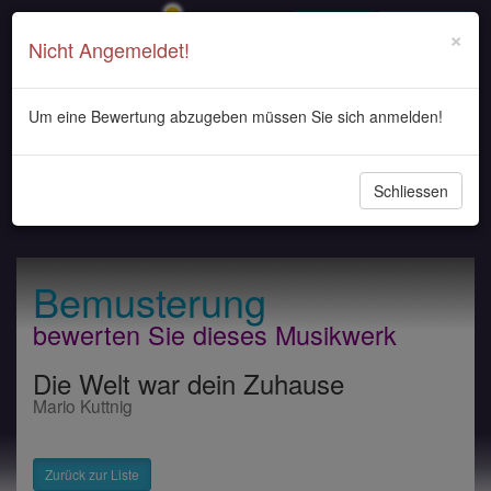
Login
Registrieren
×
Nicht Angemeldet!
Um eine Bewertung abzugeben müssen Sie sich anmelden!
Navigati
Schliessen
ein-/au
Bemusterung
bewerten Sie dieses Musikwerk
Die Welt war dein Zuhause
Mario Kuttnig
Zurück zur Liste