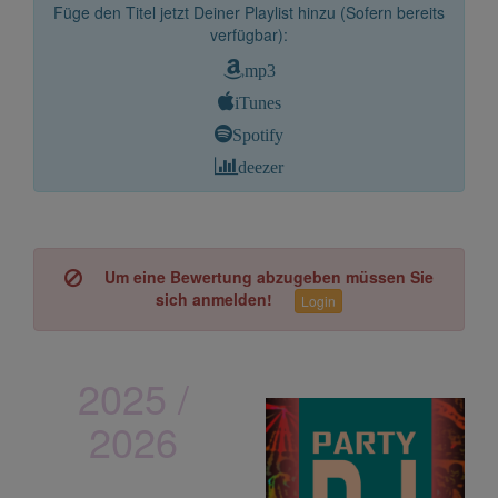
Füge den Titel jetzt Deiner Playlist hinzu (Sofern bereits
verfügbar):
mp3
iTunes
Spotify
deezer
Um eine Bewertung abzugeben müssen Sie
sich anmelden!
Login
2025 /
2026
vOXXclub
Lederhos´n Inferno Tour