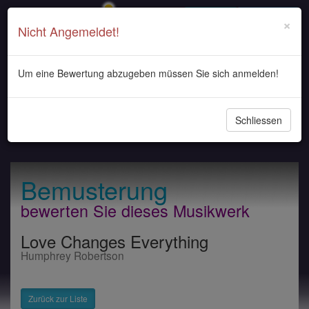
Login
Registrieren
×
Nicht Angemeldet!
Um eine Bewertung abzugeben müssen Sie sich anmelden!
Navigati
Schliessen
ein-/au
Bemusterung
bewerten Sie dieses Musikwerk
Love Changes Everything
Humphrey Robertson
Zurück zur Liste