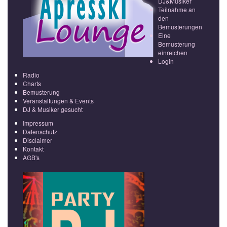
DJ&Musiker
Teilnahme an
den
Bemusterungen
Eine
Bemusterung
einreichen
Login
Radio
Charts
Bemusterung
Veranstaltungen & Events
DJ & Musiker gesucht
Impressum
Datenschutz
Disclaimer
Kontakt
AGB's