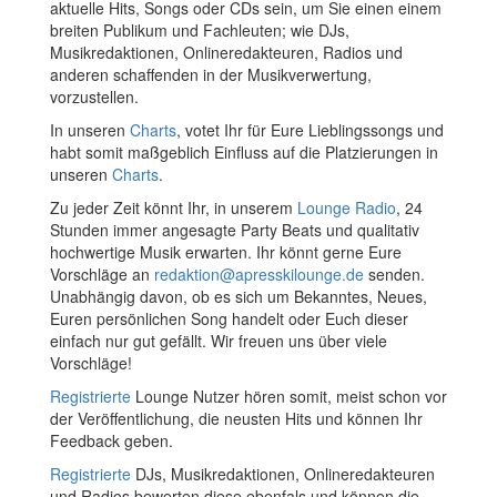
aktuelle Hits, Songs oder CDs sein, um Sie einen einem
breiten Publikum und Fachleuten; wie DJs,
Musikredaktionen, Onlineredakteuren, Radios und
anderen schaffenden in der Musikverwertung,
vorzustellen.
In unseren
Charts
, votet Ihr für Eure Lieblingssongs und
habt somit maßgeblich Einfluss auf die Platzierungen in
unseren
Charts
.
Zu jeder Zeit könnt Ihr, in unserem
Lounge Radio
, 24
Stunden immer angesagte Party Beats und qualitativ
hochwertige Musik erwarten. Ihr könnt gerne Eure
Vorschläge an
redaktion@apresskilounge.de
senden.
Unabhängig davon, ob es sich um Bekanntes, Neues,
Euren persönlichen Song handelt oder Euch dieser
einfach nur gut gefällt. Wir freuen uns über viele
Vorschläge!
Registrierte
Lounge Nutzer hören somit, meist schon vor
der Veröffentlichung, die neusten Hits und können Ihr
Feedback geben.
Registrierte
DJs, Musikredaktionen, Onlineredakteuren
und Radios bewerten diese ebenfals und können die