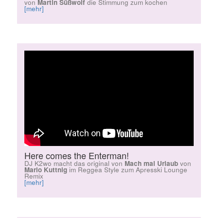
von
Martin Süßwolf
die Stimmung zum kochen
[mehr]
Here comes the Enterman!
DJ K2wo macht das original von
Mach mal Urlaub
von
Mario Kuttnig
im Reggea Style zum Apresski Lounge
Remix
[mehr]