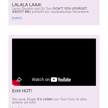
LALALA LAAA!
Leroy Daniels und DJ Tom
DON'T YOU (FORGET
ABOUT ME)
entfacht ein musikalisches Feuerwerk.
[mehr]
Echt HOT!
Die neue Single
It's colder
von Tom Civic ist alles
andere als kühl.