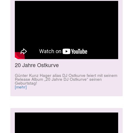
20 Jahre Ostkurve
Günter Kunz Hager alias DJ Ostkurve feiert mit seinem
Release Album „20 Jahre DJ Ostkurve“ seinen
Geburtstag!
[mehr]