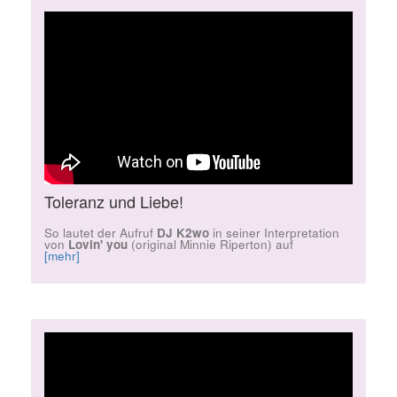
Toleranz und Liebe!
So lautet der Aufruf
DJ K2wo
in seiner Interpretation
von
Lovin' you
(original Minnie Riperton) auf
[mehr]