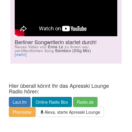
Berliner Songwriterin startet durch!
Neues Video von
Enna Le
zu ihrem neu
veröffentlichten Song
Bambeo (DSg Mix)
[mehr]
Hier überall könnt Ihr das Apresski Lounge
Radio hören:
Laut.fm
Online Radio Box
Radio.de
Phonostar
Alexa, starte Apresski Lounge