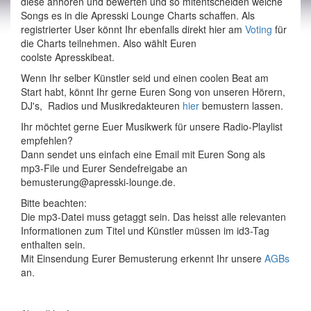
diese anhören und bewerten und so mitentscheiden welche
Songs es in die Apresski Lounge Charts schaffen. Als
registrierter User könnt Ihr ebenfalls direkt hier am
Voting
für
die Charts teilnehmen. Also wählt Euren
coolste Apresskibeat.
Wenn Ihr selber Künstler seid und einen coolen Beat am
Start habt, könnt Ihr gerne Euren Song von unseren Hörern,
DJ's, Radios und Musikredakteuren
hier
bemustern lassen.
Ihr möchtet gerne Euer Musikwerk für unsere Radio-Playlist
empfehlen?
Dann sendet uns einfach eine Email mit Euren Song als
mp3-File und Eurer Sendefreigabe an
bemusterung@apresski-lounge.de
.
Bitte beachten:
Die mp3-Datei muss getaggt sein. Das heisst alle relevanten
Informationen zum Titel und Künstler müssen im id3-Tag
enthalten sein.
Mit Einsendung Eurer Bemusterung erkennt Ihr unsere
AGBs
an.