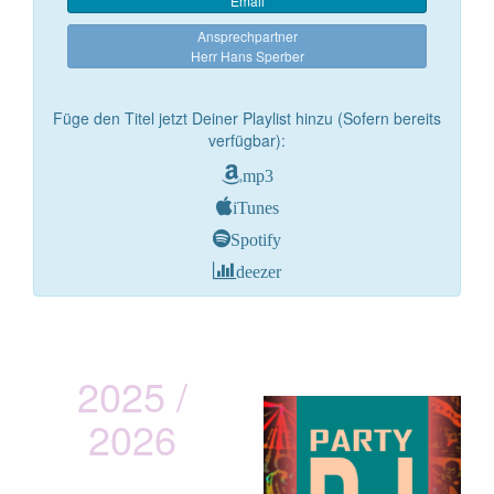
Email
Ansprechpartner
Herr Hans Sperber
Füge den Titel jetzt Deiner Playlist hinzu (Sofern bereits
verfügbar):
mp3
iTunes
Spotify
deezer
2025 /
2026
vOXXclub
Lederhos´n Inferno Tour