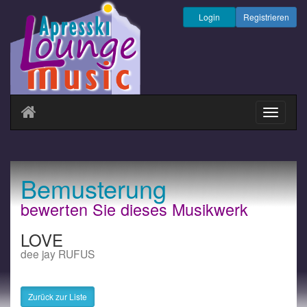
Login
Registrieren
Navigati
ein-/au
Bemusterung
bewerten Sie dieses Musikwerk
LOVE
dee jay RUFUS
Zurück zur Liste