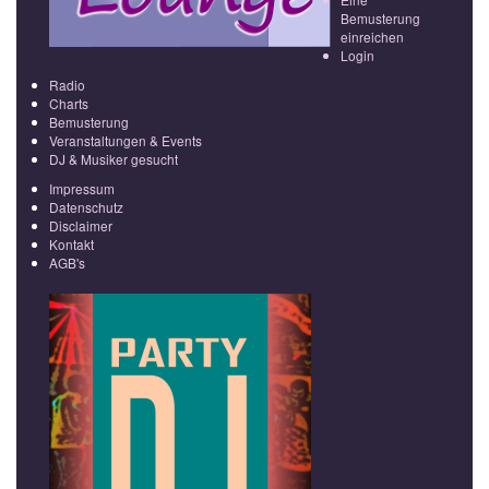
Bemusterung
einreichen
Login
Radio
Charts
Bemusterung
Veranstaltungen & Events
DJ & Musiker gesucht
Impressum
Datenschutz
Disclaimer
Kontakt
AGB's