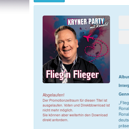
Album
Inter
Genr
Abgelaufen!
Der Promotionzeitraum für diesen Titel ist
„Flie
ausgelaufen. Voten und Direktdownload ist
Ronal
nicht mehr möglich.
Ronal
Sie können aber weiterhin den Download
deuts
direkt anfordern.
präse