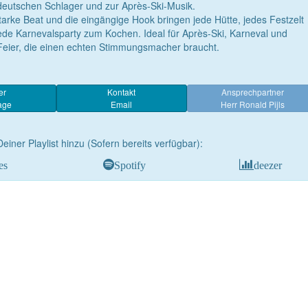
eutschen Schlager und zur Après-Ski-Musik.
tarke Beat und die eingängige Hook bringen jede Hütte, jedes Festzelt
ede Karnevalsparty zum Kochen. Ideal für Après-Ski, Karneval und
Feier, die einen echten Stimmungsmacher braucht.
er
Kontakt
Ansprechpartner
age
Email
Herr Ronald Pijls
Deiner Playlist hinzu (Sofern bereits verfügbar):
es
Spotify
deezer