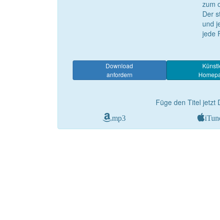
zum d
Der s
und j
jede 
Download
Künstl
anfordern
Homep
Füge den Titel jetzt 
mp3
iTun