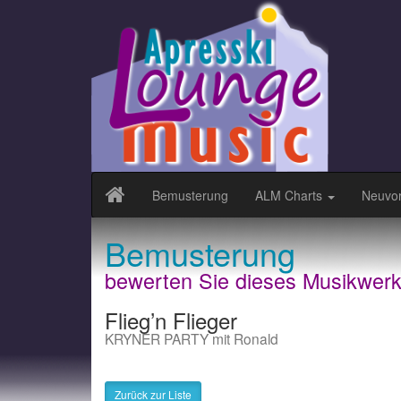
Bemusterung
ALM Charts
Neuvor
Bemusterung
bewerten Sie dieses Musikwer
Flieg’n Flieger
KRYNER PARTY mit Ronald
Zurück zur Liste