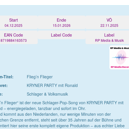
Start
Ende
VÖ
04.12.2025
15.01.2026
22.11.2025
EAN Code
Label Code
Label
8719884163573
RP Media & Musik
-Titel:
Flieg’n Flieger
pret:
KRYNER PARTY mit Ronald
e:
Schlager & Volksmusik
g’n Flieger“ ist der neue Schlager-Pop-Song von KRYNER PARTY mit
d – energiegeladen, tanzbar und sofort im Ohr.
d kommt aus den Niederlanden, nur wenige Minuten von der
chen Grenze entfernt, steht seit über 35 Jahren auf der Bühne und
ntiert hier seine erste komplett eigene Produktion – aus echter Liebe