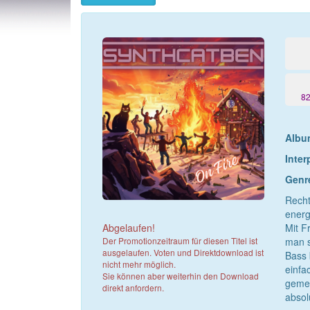
8
Album
Inter
Genr
Recht
energ
Abgelaufen!
Mit F
Der Promotionzeitraum für diesen Titel ist
man s
ausgelaufen. Voten und Direktdownload ist
Bass 
nicht mehr möglich.
einfa
Sie können aber weiterhin den Download
gemei
direkt anfordern.
absol