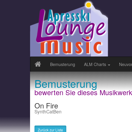
Bemusterung
ALM Charts
Neuvor
Bemusterung
bewerten Sie dieses Musikwer
On Fire
SynthCatBen
Zurück zur Liste