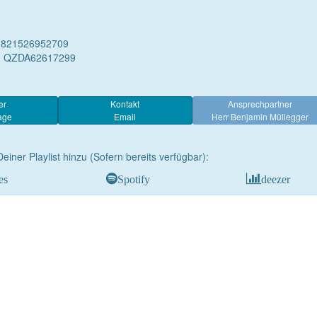
 821526952709
: QZDA62617299
er
Kontakt
Ansprechpartner
age
Email
Herr Benjamin Müllegger
Deiner Playlist hinzu (Sofern bereits verfügbar):
es
Spotify
deezer