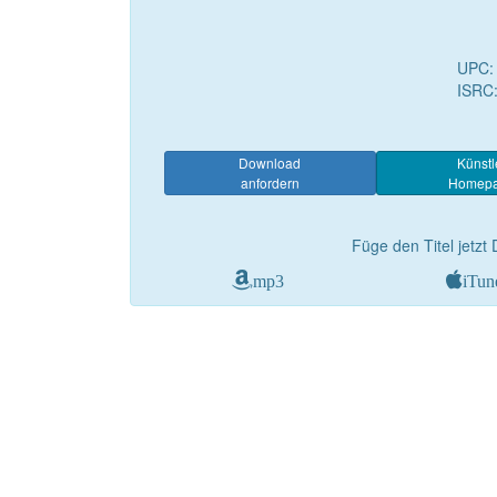
UPC:
ISRC
Download
Künstl
anfordern
Homep
Füge den Titel jetzt 
mp3
iTun