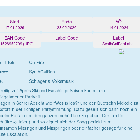
Start
Ende
VÖ
17.01.2026
28.02.2026
16.01.2026
EAN Code
Label Code
Label
21526952709 (UPC)
SynthCatBenLabel
-Titel:
On Fire
pret:
SynthCatBen
e:
Schlager & Volksmusik
zeitig zur Après Ski und Faschings Saison kommt ein
iegeladener Partyhit.
ragen in Schrei Absicht wie "Wos is los?" und der Quetschn Melodie ist
ofort in der richtigen Partystimmung. Dazu gesellt sich dann noch ein
beim Refrain um den ganzen mehr Tiefe zu geben. Der Text ist
ch (fire -> teier ) und so eignet sich der Song perfekt zum
nsamen Mitsingen und Mitspringen oder einfacher gesagt: für eine
ute Eskalation.