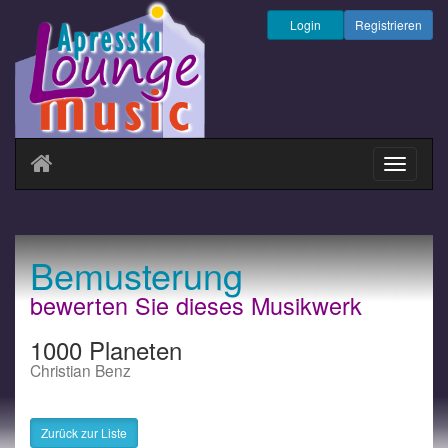
Login
Registrieren
Navigati
ein-/au
Bemusterung
bewerten Sie dieses Musikwerk
1000 Planeten
Christian Benz
Zurück zur Liste