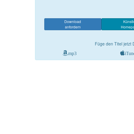
Download
Künstl
anfordern
Homep
Füge den Titel jetzt 
mp3
iTun