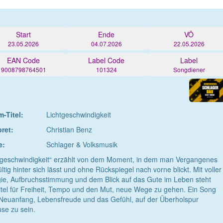
Start
Ende
VÖ
23.05.2026
04.07.2026
22.05.2026
EAN Code
Label Code
Label
9008798764501
101324
Songdiener
-Titel:
Lichtgeschwindigkeit
pret:
Christian Benz
e:
Schlager & Volksmusik
tgeschwindigkeit“ erzählt von dem Moment, in dem man Vergangenes
ltig hinter sich lässt und ohne Rückspiegel nach vorne blickt. Mit voller
ie, Aufbruchsstimmung und dem Blick auf das Gute im Leben steht
itel für Freiheit, Tempo und den Mut, neue Wege zu gehen. Ein Song
Neuanfang, Lebensfreude und das Gefühl, auf der Überholspur
se zu sein.