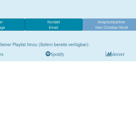
er
Kontakt
Ansprechpartner
age
Email
Herr Christian Nindl
Deiner Playlist hinzu (Sofern bereits verfügbar):
es
Spotify
deezer