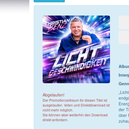
Album
Inter
Genr
„Lich
Abgelaufen!
endgü
Der Promotionzeitraum für diesen Titel ist
Energ
ausgelaufen. Voten und Direktdownload ist
der T
nicht mehr möglich.
Sie können aber weiterhin den Download
über 
direkt anfordern.
zuhau